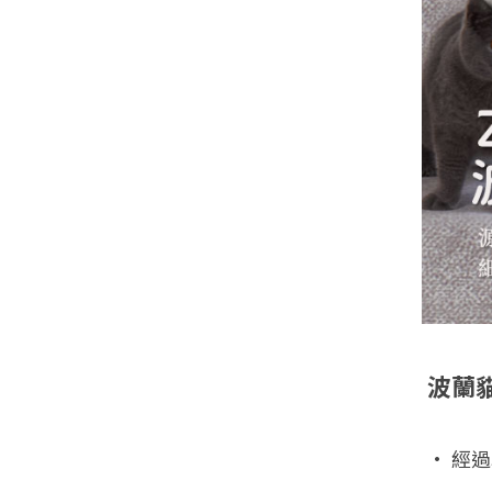
波蘭
• 經