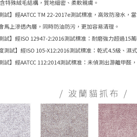
質含特殊絨毛結構，質地細密、柔軟親膚。
測試】經AATCC TM 22-2017e測試標准，高效防潑
會馬上滲透內層，同時防油防污，更加容易清理。
試】經ISO 12947-2:2016測試標准：耐磨強力超過15
測試】經ISO 105-X12:2016測試標准：乾式4.5級
測試】經AATCC 112:2014測試標准：未偵測出游離甲醛