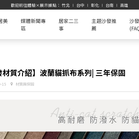
歡迎前往體驗×展示據點： 竹北 ∣ 台中 ∣ 彰化 ∣ 台南 ∣ 高雄
居美
媒體新聞專
居家二三
主題沙發推
沙
區
事
薦
(FA
發材質介紹】波蘭貓抓布系列| 三年保固
9-15
材質與保固