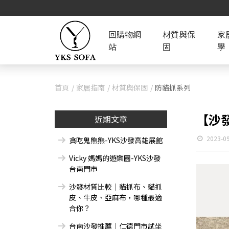
回購物網
材質與保
家
站
固
學
首頁
家居指南
材質與保固
防貓抓系列
【沙
近期文章
2023-0
貪吃鬼熊熊-YKS沙發高雄展館
Vicky 媽媽的遊樂園-YKS沙發
台南門市
沙發材質比較｜貓抓布、貓抓
皮、牛皮、亞麻布，哪種最適
合你？
台南沙發推薦｜仁德門市試坐