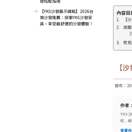
發搭配指南
【YKS沙發展示據點】2026台
內容目
南沙發推薦：探索YKS沙發家
【沙
具，享受最舒適的沙發體驗！
波蘭
常見
【沙
發布：
20
作者
YKS
程，確
查看作