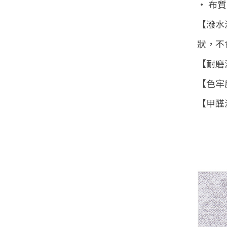
• 布
【潑水
狀，不
【耐磨測
【色牢度
【甲醛