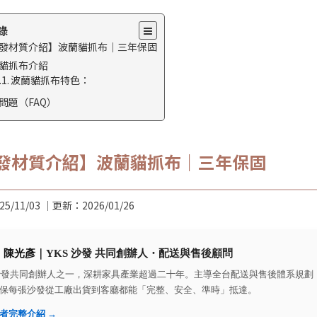
錄
發材質介紹】波蘭貓抓布｜三年保固
貓抓布介紹
波蘭貓抓布特色：
問題（FAQ）
發材質介紹】波蘭貓抓布｜三年保固
25/11/03
｜更新：
2026/01/26
：
陳光彥
｜YKS 沙發 共同創辦人・配送與售後顧問
 沙發共同創辦人之一，深耕家具產業超過二十年。主導全台配送與售後體系規
保每張沙發從工廠出貨到客廳都能「完整、安全、準時」抵達。
者完整介紹 →