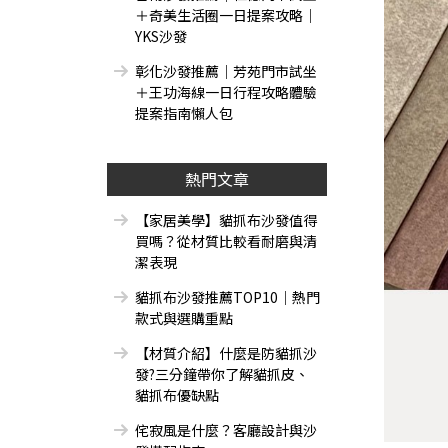
＋奇美生活圈一日提案攻略｜
YKS沙發
彰化沙發推薦｜芳苑門市試坐
＋王功海線一日行程攻略體驗
提案指南懶人包
熱門文章
【家居美學】貓抓布沙發值得
買嗎？從材質比較看耐磨與清
潔表現
貓抓布沙發推薦TOP10｜熱門
款式與選購重點
【材質介紹】什麼是防貓抓沙
發?三分鐘帶你了解貓抓皮、
貓抓布優缺點
侘寂風是什麼？客廳設計與沙