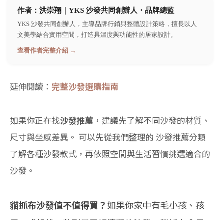
作者：
洪崇翔
｜YKS 沙發共同創辦人・品牌總監
YKS 沙發共同創辦人，主導品牌行銷與整體設計策略，擅長以人
文美學結合實用空間，打造具溫度與功能性的居家設計。
查看作者完整介紹 →
延伸閱讀：
完整沙發選購指南
如果你正在找
沙發推薦
，建議先了解不同沙發的材質、
尺寸與坐感差異。 可以先從我們整理的
沙發推薦分類
了解各種沙發款式，再依照空間與生活習慣挑選適合的
沙發。
貓抓布沙發值不值得買？
如果你家中有毛小孩、孩