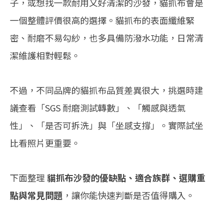
子，或想找一款耐用又好清潔的沙發，
貓抓布
會是
一個整體評價很高的選擇。貓抓布的表面纖維緊
密、耐磨不易勾紗，也多具備防潑水功能，日常清
潔維護相對輕鬆。
不過，不同品牌的貓抓布品質差異很大，挑選時建
議查看「
SGS 耐磨測試轉數
」、「觸感與透氣
性」、「是否可拆洗」與「坐感支撐」。實際試坐
比看照片更重要。
下面整理
貓抓布沙發的優缺點、適合族群、選購重
點與常見問題
，讓你能快速判斷是否值得購入。