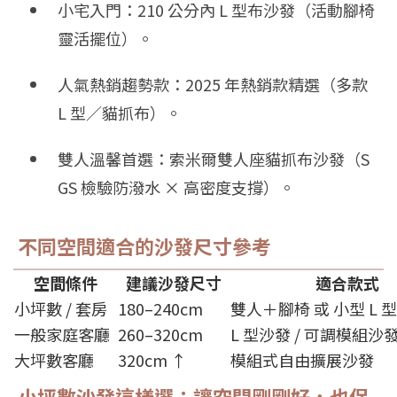
小宅入門：
210 公分內 L 型布沙發
（活動腳椅
靈活擺位）。
人氣熱銷趨勢款：
2025 年熱銷款精選
（多款
L 型／貓抓布）。
雙人溫馨首選：
索米爾雙人座貓抓布沙發
（S
GS 檢驗防潑水 × 高密度支撐）。
不同空間適合的沙發尺寸參考
空間條件
建議沙發尺寸
適合款式
小坪數 / 套房
180–240cm
雙人＋腳椅 或 小型 L 型
一般家庭客廳
260–320cm
L 型沙發 / 可調模組沙
大坪數客廳
320cm ↑
模組式自由擴展沙發
小坪數沙發這樣選：讓空間剛剛好，也保