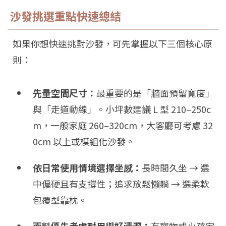
沙發挑選重點快速總結
如果你想快速挑對沙發，可先掌握以下三個核心原
則：
先量空間尺寸：
最重要的是「牆面預留寬度」
與「走道動線」。小坪數建議 L 型 210–250c
m，一般家庭 260–320cm，大客廳可考慮 32
0cm 以上或模組化沙發。
依日常使用情境選擇坐感：
長時間久坐 → 選
中偏硬且有支撐性；追求放鬆懶躺 → 選柔軟
包覆型靠枕。
面料優先考慮耐用與好清潔：
有寵物或小孩家