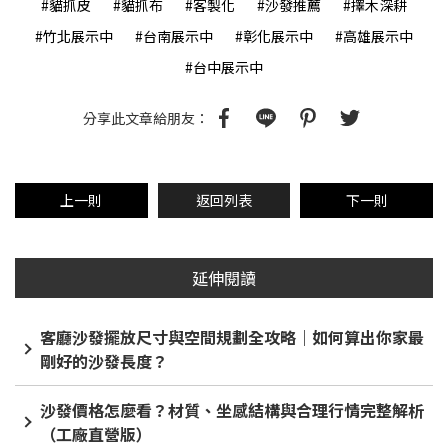
#貓抓皮
#貓抓布
#客製化
#沙發推薦
#擇木深耕
#竹北展示中
#台南展示中
#彰化展示中
#高雄展示中
#台中展示中
分享此文章給朋友：
上一則
返回列表
下一則
延伸閱讀
客廳沙發擺放尺寸與空間規劃全攻略｜如何算出你家最
剛好的沙發長度？
沙發價格怎麼看？材質、坐感結構與合理行情完整解析
（工廠直營版）