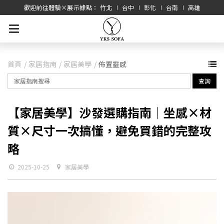
歡迎前往體驗×展示據點： 竹北 ∣ 台中 ∣ 彰化 ∣ 台南 ∣ 高雄
首頁
家居指南
家居美學
佈置靈感
查詢
【家居美學】沙發選購指南｜坐感×材
質×尺寸一次搞懂，避免買錯的完整攻
略
2025-10-25
家居美學