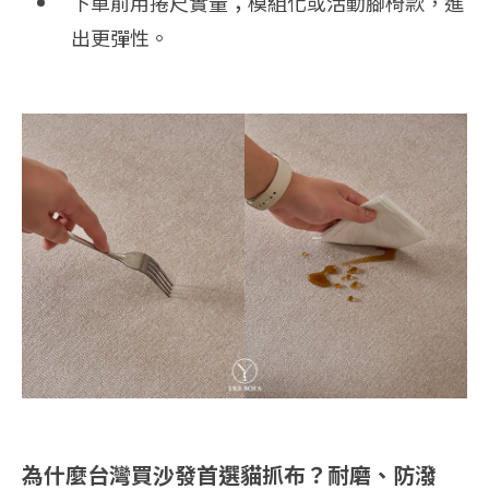
下單前用捲尺實量；模組化或活動腳椅款，進
出更彈性。
為什麼台灣買沙發首選貓抓布？耐磨、防潑