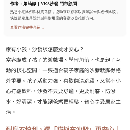
作者：
蕭筠靜
｜YKS沙發 門市顧問
熟悉小宅比例與材質選搭，協助來店顧客以實際試坐與色卡比較，
快速鎖定兼具設計感與耐用度的客廳沙發推薦方向。
查看作者完整介紹 →
家有小孩，沙發該怎麼挑才安心？
當客廳成了孩子的遊戲場、學習角落，也是親子互
動的核心空間，一張適合親子家庭的沙發就顯得格
外重要。孩子活動力強、喜歡翻滾跳躍，又常不小
心打翻飲料，沙發不只要舒適，更要耐磨、防潑
水、好清潔，才能讓爸媽更輕鬆、省心享受居家生
活。
耐磨不怕刮，選「貓抓布沙發」更安心｜