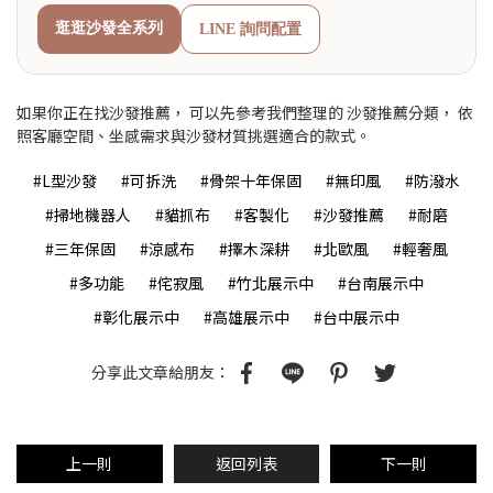
逛逛沙發全系列
LINE 詢問配置
如果你正在找
沙發推薦
， 可以先參考我們整理的
沙發推薦分類
， 依
照客廳空間、坐感需求與沙發材質挑選適合的款式。
#L型沙發
#可拆洗
#骨架十年保固
#無印風
#防潑水
#掃地機器人
#貓抓布
#客製化
#沙發推薦
#耐磨
#三年保固
#涼感布
#擇木深耕
#北歐風
#輕奢風
#多功能
#侘寂風
#竹北展示中
#台南展示中
#彰化展示中
#高雄展示中
#台中展示中
分享此文章給朋友：
上一則
返回列表
下一則