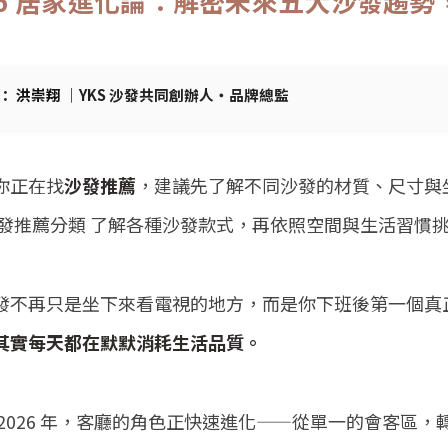
26 居家進化論：解密未來五大沙發趨
：
洪崇翔
｜YKS 沙發共同創辦人・品牌總監
你正在找
沙發推薦
，建議先了解不同沙發的材質、尺寸與
發推薦分類
了解各種沙發款式，再依照空間與生活習慣
發不再只是坐下來看電視的地方，而是你下班後第一個真
其實每天都在默默消耗生活品質。
 2026 年，客廳的角色正快速進化——從單一的會客區