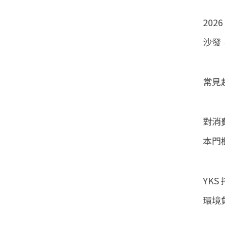
20
沙發
常見
對消
本門
YK
環境