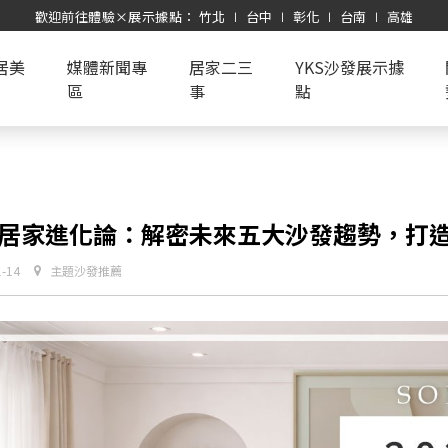
歡迎前往體驗×展示據點： 竹北 ∣ 台中 ∣ 彰化 ∣ 台南 ∣ 高雄
居美
媒體新聞專
居家二三
YKS沙發展示據
區
事
點
26 居家進化論：解密未來五大沙發趨勢，打
1-14
主題沙發推薦