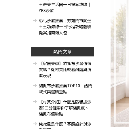
＋奇美生活圈一日提案攻略｜
YKS沙發
彰化沙發推薦｜芳苑門市試坐
＋王功海線一日行程攻略體驗
提案指南懶人包
熱門文章
【家居美學】貓抓布沙發值得
買嗎？從材質比較看耐磨與清
潔表現
貓抓布沙發推薦TOP10｜熱門
款式與選購重點
【材質介紹】什麼是防貓抓沙
發?三分鐘帶你了解貓抓皮、
貓抓布優缺點
侘寂風是什麼？客廳設計與沙