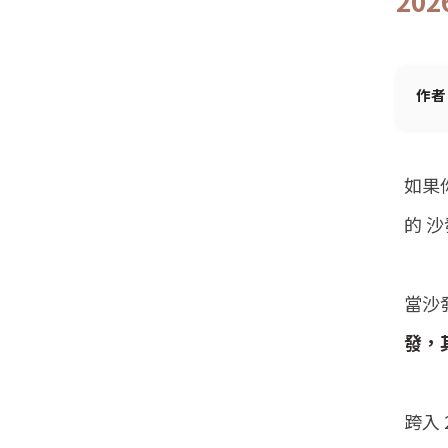
20
作者
如果
的
沙
當沙
發，
跨入