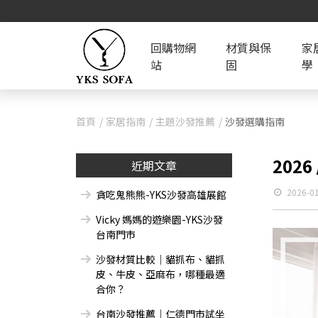
回購物網
材質與保
家
站
固
學
首頁
家居指南
主題沙發推薦
沙發選購指南
20
近期文章
2026-0
貪吃鬼熊熊-YKS沙發高雄展館
Vicky 媽媽的遊樂園-YKS沙發
台南門市
沙發材質比較｜貓抓布、貓抓
皮、牛皮、亞麻布，哪種最適
合你？
台南沙發推薦｜仁德門市試坐