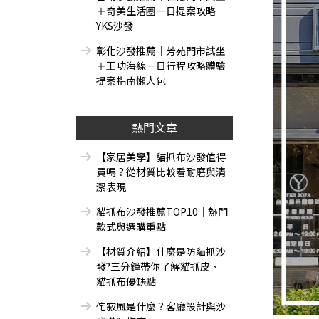
＋奇美生活圈一日提案攻略｜
YKS沙發
彰化沙發推薦｜芳苑門市試坐
＋王功海線一日行程攻略體驗
提案指南懶人包
熱門文章
【家居美學】貓抓布沙發值得
買嗎？從材質比較看耐磨與清
潔表現
貓抓布沙發推薦TOP10｜熱門
款式與選購重點
【材質介紹】什麼是防貓抓沙
發?三分鐘帶你了解貓抓皮、
貓抓布優缺點
侘寂風是什麼？客廳設計與沙