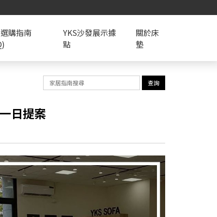
發選購指南
YKS沙發展示據
關於床
Q)
點
墊
查詢
圈一日提案