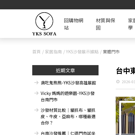
回購物網
材質與保
家
站
固
學
首頁
家居指南
YKS沙發展示據點
實體門市
台中東
近期文章
2026-0
貪吃鬼熊熊-YKS沙發高雄展館
Vicky 媽媽的遊樂園-YKS沙發
台南門市
沙發材質比較｜貓抓布、貓抓
皮、牛皮、亞麻布，哪種最適
合你？
台南沙發推薦｜仁德門市試坐