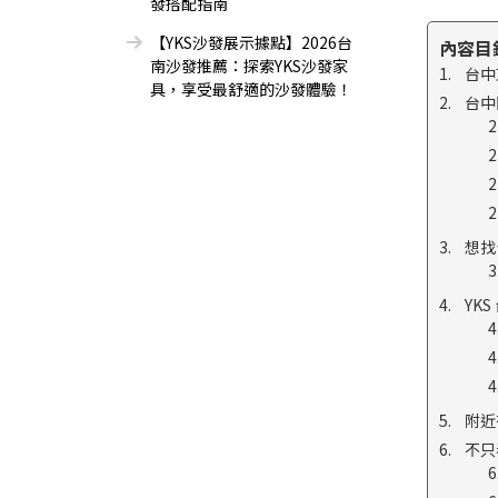
發搭配指南
【YKS沙發展示據點】2026台
內容目
南沙發推薦：探索YKS沙發家
台中
具，享受最舒適的沙發體驗！
台中
想找
YK
附近
不只