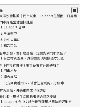
錄
東區沙發推薦｜門市試坐＋Lalaport生活圈一日提案
門市周邊生活圈快速看
Lalaport 台中
旱溪夜市
台中火車站
精武車站
台中沙發，為什麼建議一定要先到門市試坐？
有些材質差異，真的要到現場摸過才知道
S 台中門市在哪裡？東區位置有什麼優勢？
門市地址
適合族群
只有到實體門市，才會注意到的尺寸細節
有火車站，外縣市來店也很方便
看沙發，周邊生活圈也很適合順路安排
Lalaport 台中：試坐後整理風格想法的好地方