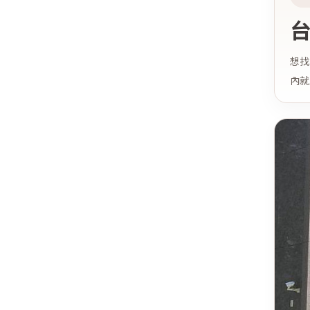
台
想找
內就