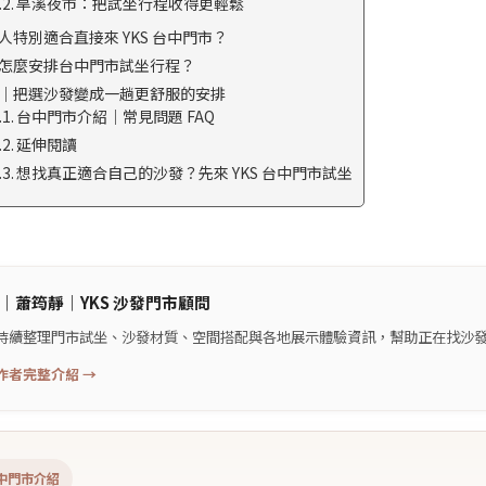
旱溪夜市：把試坐行程收得更輕鬆
人特別適合直接來 YKS 台中門市？
怎麼安排台中門市試坐行程？
｜把選沙發變成一趟更舒服的安排
台中門市介紹｜常見問題 FAQ
延伸閱讀
想找真正適合自己的沙發？先來 YKS 台中門市試坐
｜
蕭筠靜
｜
YKS 沙發門市顧問
持續整理門市試坐、沙發材質、空間搭配與各地展示體驗資訊，幫助正在找沙
作者完整介紹 →
中門市介紹