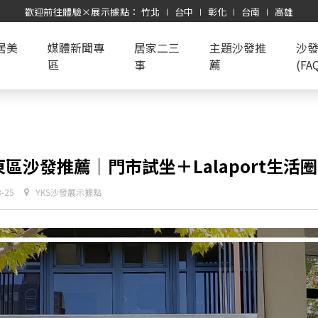
歡迎前往體驗×展示據點： 竹北 ∣ 台中 ∣ 彰化 ∣ 台南 ∣ 高雄
居美
媒體新聞專
居家二三
主題沙發推
沙
區
事
薦
(FA
區沙發推薦｜門市試坐＋Lalaport生活
3-25
YKS沙發展示據點