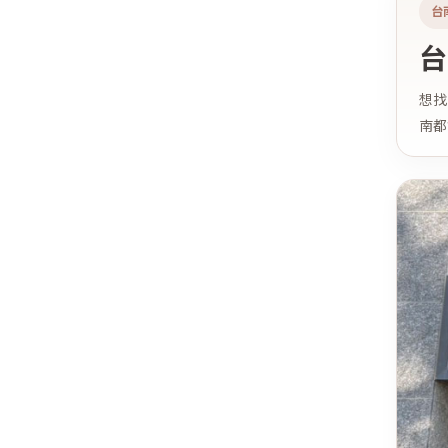
台
台
想找
南都