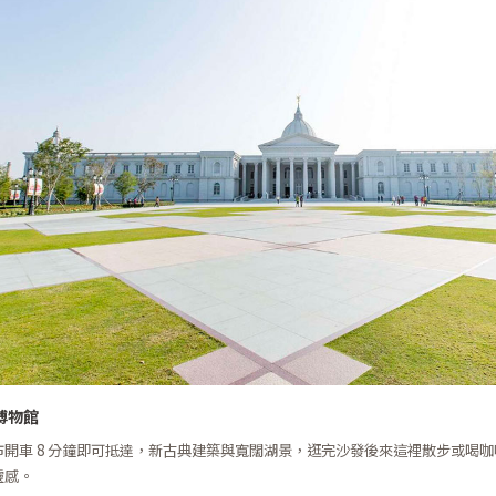
博物館
市開車 8 分鐘即可抵達，新古典建築與寬闊湖景，逛完沙發後來這裡散步或喝
靈感。