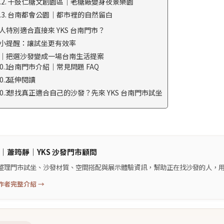
十鼓仁糖文創園區｜老糖廠變身夜景樂園
台南都會公園｜都市裡的自然留白
人特別適合直接來 YKS 台南門市？
小提醒：讓試坐更有效率
｜把選沙發變成一場台南生活提案
台南門市介紹｜常見問題 FAQ
延伸閱讀
想找真正適合自己的沙發？先來 YKS 台南門市試坐
｜
蕭筠靜
｜
YKS 沙發門市顧問
整理門市試坐、沙發材質、空間搭配與展示體驗資訊，幫助正在找沙發的人，
作者完整介紹 →