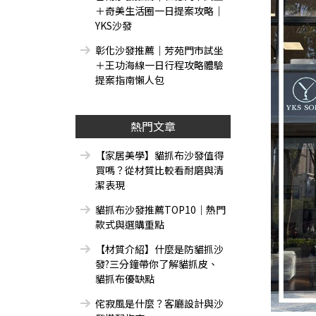
＋奇美生活圈一日提案攻略｜
YKS沙發
彰化沙發推薦｜芳苑門市試坐
＋王功海線一日行程攻略體驗
提案指南懶人包
熱門文章
【家居美學】貓抓布沙發值得
買嗎？從材質比較看耐磨與清
潔表現
貓抓布沙發推薦TOP10｜熱門
款式與選購重點
【材質介紹】什麼是防貓抓沙
發?三分鐘帶你了解貓抓皮、
貓抓布優缺點
侘寂風是什麼？客廳設計與沙