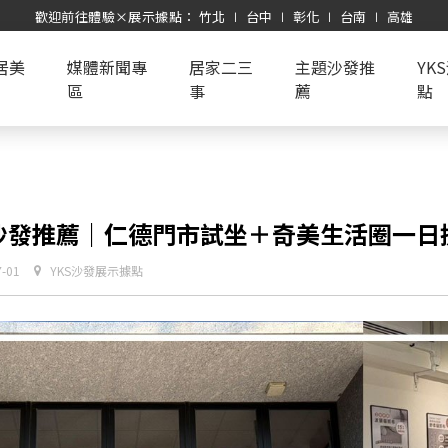
歡迎前往體驗×展示據點： 竹北 ∣ 台中 ∣ 彰化 ∣ 台南 ∣ 高雄
居美
媒體新聞專
居家二三
主題沙發推
YK
區
事
薦
點
沙發推薦｜仁德門市試坐＋奇美生活圈一日提
7-01
YKS沙發展示據點