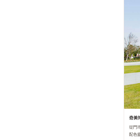
奇美
從門
配色