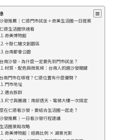
錄
沙發推薦｜仁德門市試坐＋奇美生活圈一日提案
仁德生活圈快速看
奇美博物館
十鼓仁糖文創園區
台南都會公園
台南沙發，為什麼一定要先到門市試坐？
材質、配色與微氣候：台南人的選沙發關鍵
S 台南門市在哪裡？仁德位置有什麼優勢？
門市地址
適合族群
尺寸與搬運：南部透天、電梯大樓一次搞定
麼在仁德看沙發，要結合生活圈一起走？
沙發推薦｜一日看沙發行程建議
生活圈景點攻略
奇美博物館｜經典比例 × 湖景光影