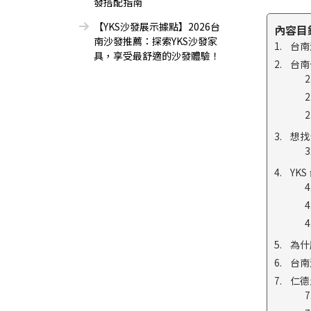
發搭配指南
【YKS沙發展示據點】2026台
內容目
南沙發推薦：探索YKS沙發家
台南
具，享受最舒適的沙發體驗！
台南
想找
YK
為什
台南
仁德