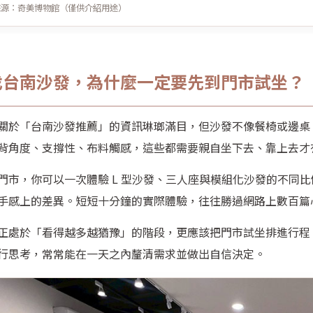
來源：奇美博物館（僅供介紹用途）
找台南沙發，為什麼一定要先到門市試坐？
關於「台南沙發推薦」的資訊琳瑯滿目，但沙發不像餐椅或邊桌
背角度、支撐性、布料觸感，這些都需要親自坐下去、靠上去才
門市，你可以一次體驗 L 型沙發、三人座與模組化沙發的不同
手感上的差異。短短十分鐘的實際體驗，往往勝過網路上數百篇
正處於「看得越多越猶豫」的階段，更應該把門市試坐排進行程
行思考，常常能在一天之內釐清需求並做出自信決定。