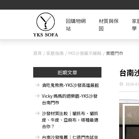
回購物網
材質與保
家
站
固
學
首頁
家居指南
YKS沙發展示據點
實體門市
台南
近期文章
2026-0
貪吃鬼熊熊-YKS沙發高雄展館
Vicky 媽媽的遊樂園-YKS沙發
台南門市
沙發材質比較｜貓抓布、貓抓
皮、牛皮、亞麻布，哪種最適
合你？
台南沙發推薦｜仁德門市試坐