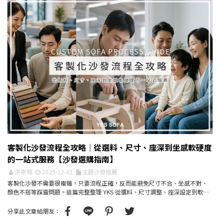
客製化沙發流程全攻略｜從選料、尺寸、座深到坐感軟硬度
的一站式服務【沙發選購指南】
洪崇翔
2025-12-01
主題沙發推薦
客製化沙發不需要很複雜，只要流程正確，反而能避免尺寸不合、坐感不對、
顏色不搭等踩雷問題。這篇完整整理 YKS 從選料、尺寸調整、座深設定到軟硬
度微調的客製化流程...
分享此文章給朋友：