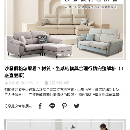
沙發價格怎麼看？材質、坐感結構與合理行情完整解析（工
廠直營版）
洪崇翔
2025-12-11
主題沙發推薦
想知道沙發多少錢算合理嗎？這篇從布料材質、坐墊內材、骨架結構到 L 型／
三人沙發尺寸，完整拆解影響沙發價格的關鍵，搭配價格行情區間與預算帶建
議，幫你看懂報價單、...
分享此文章給朋友：