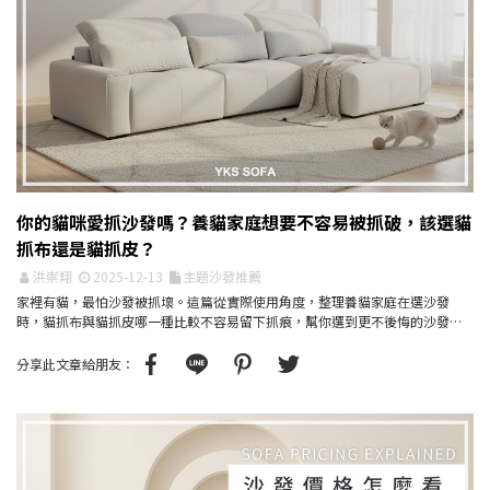
你的貓咪愛抓沙發嗎？養貓家庭想要不容易被抓破，該選貓
抓布還是貓抓皮？
洪崇翔
2025-12-13
主題沙發推薦
家裡有貓，最怕沙發被抓壞。這篇從實際使用角度，整理養貓家庭在選沙發
時，貓抓布與貓抓皮哪一種比較不容易留下抓痕，幫你選到更不後悔的沙發材
質。
分享此文章給朋友：