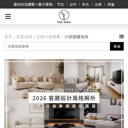
歡迎前往體驗×展示據點： 竹北 ∣ 台中 ∣ 彰化 ∣ 台南 ∣ 高雄
首頁
家居指南
主題沙發推薦
沙發選購指南
查詢