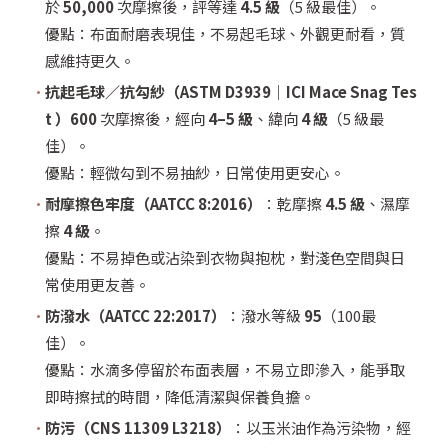
於
50,000
次摩擦後，評等達
4.5 級
（5 級最佳）。
優點：布面耐磨表現佳，不易起毛球、外觀更耐看，質
感維持更久。
抗起毛球／抗勾紗（ASTM D3939｜ICI Mace Snag Tes
t ）600
次摩擦後，經向
4–5 級
、緯向
4 級
（5 級最
佳）。
優點：輕微勾到不易抽紗，日常使用更安心。
耐摩擦色牢度（AATCC 8:2016）
：乾摩擦
4.5 級
、濕摩
擦
4 級
。
優點：不易掉色或沾染到衣物與抱枕，對淺色空間與日
常使用更友善。
防潑水（AATCC 22:2017）
：潑水等級
95
（100最
佳）。
優點：水滴多停留於布面表層，不易立即滲入，能爭取
即時擦拭的時間，降低清潔與保養負擔。
防污（CNS 11309 L3218）
：以玉米油作為污染物，經