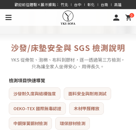
歡迎前往體驗×展示據點： 竹北 ∣ 台中 ∣ 彰化 ∣ 台南 ∣ 高雄
0
沙發/床墊安全與 SGS 檢測說明
YKS 從骨架、泡棉、布料到膠材，逐一透過第三方檢測，
只為讓全家人坐得安心、用得長久。
檢測項目快速導覽
沙發耐久度與結構強度
面料安全與耐用測試
OEKO-TEX 國際無毒認證
木材甲醛釋放
中鋼彈簧鋼材檢測
環保膠材檢測