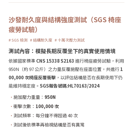
沙發耐久度與結構強度測試（SGS 椅座
疲勞試驗）
# SGS 檢測
# 結構耐久度
# 十萬次壓力測試
測試內容：模擬長期反覆坐下的真實使用情境
依據國家標準
CNS 15338 S2163
進行椅座疲勞試驗，利用
950N（約 97 公斤）之力量反覆施壓在座面位置，共進行
1
00,000 次椅座反覆衝擊
，以評估結構是否在長期使用下仍
能維持穩定度。
SGS報告號碼:HL70163/2024
施加壓力重量：
950N
衝擊次數：
100,000 次
測試頻率：每分鐘不得超過 40 次
測試後依標準再檢視結構是否有異常