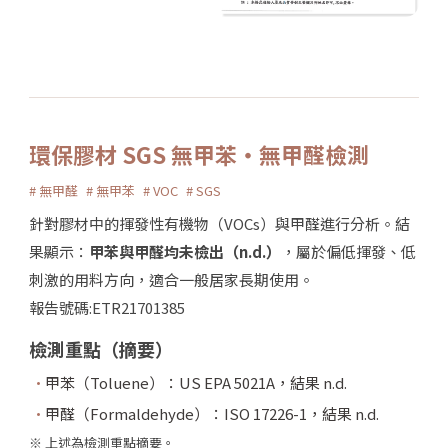
環保膠材 SGS 無甲苯・無甲醛檢測
# 無甲醛
# 無甲苯
# VOC
# SGS
針對膠材中的揮發性有機物（VOCs）與甲醛進行分析。結
果顯示：
甲苯與甲醛均未檢出（n.d.）
，屬於偏低揮發、低
刺激的用料方向，適合一般居家長期使用。
報告號碼:ETR21701385
檢測重點（摘要）
甲苯（Toluene）：US EPA 5021A，結果 n.d.
甲醛（Formaldehyde）：ISO 17226-1，結果 n.d.
※ 上述為檢測重點摘要。