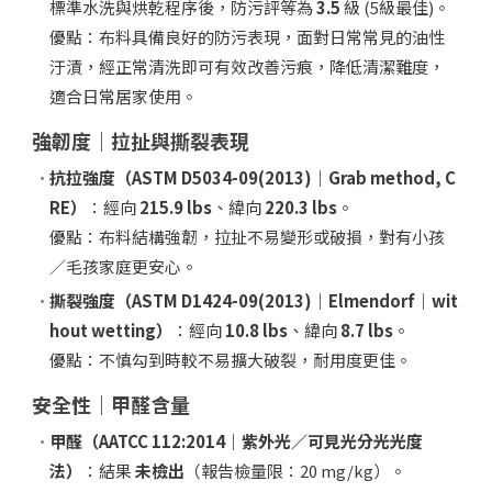
標準水洗與烘乾程序後，防污評等為
3.5
級 (5級最佳)。
優點：布料具備良好的防污表現，面對日常常見的油性
汙漬，經正常清洗即可有效改善污痕，降低清潔難度，
適合日常居家使用。
強韌度｜拉扯與撕裂表現
抗拉強度（ASTM D5034-09(2013)｜Grab method, C
RE）
：經向
215.9 lbs
、緯向
220.3 lbs
。
優點：布料結構強韌，拉扯不易變形或破損，對有小孩
／毛孩家庭更安心。
撕裂強度（ASTM D1424-09(2013)｜Elmendorf｜wit
hout wetting）
：經向
10.8 lbs
、緯向
8.7 lbs
。
優點：不慎勾到時較不易擴大破裂，耐用度更佳。
安全性｜甲醛含量
甲醛（AATCC 112:2014｜紫外光／可見光分光光度
法）
：結果
未檢出
（報告檢量限：20 mg/kg）。