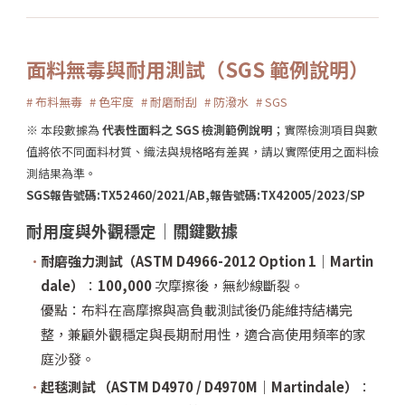
面料無毒與耐用測試（SGS 範例說明）
# 布料無毒
# 色牢度
# 耐磨耐刮
# 防潑水
# SGS
※ 本段數據為
代表性面料之 SGS 檢測範例說明
；實際檢測項目與數
值將依不同面料材質、織法與規格略有差異，請以實際使用之面料檢
測結果為準。
SGS報告號碼:TX52460/2021/AB,報告號碼:TX42005/2023/SP
耐用度與外觀穩定｜關鍵數據
耐磨強力測試（ASTM D4966-2012 Option 1｜Martin
dale）
：
100,000
次摩擦後，無紗線斷裂。
優點：布料在高摩擦與高負載測試後仍能維持結構完
整，兼顧外觀穩定與長期耐用性，適合高使用頻率的家
庭沙發。
起毯測試 （ASTM D4970 / D4970M｜Martindale）
：