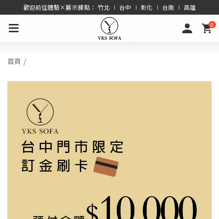
歡迎前往體驗×展示據點： 竹北 ∣ 台中 ∣ 彰化 ∣ 台南 ∣ 高雄
0
首頁