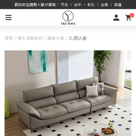
歡迎前往體驗×展示據點： 竹北 ∣ 台中 ∣ 彰化 ∣ 台南 ∣ 高雄
0
首頁
擇木深耕系列
真皮沙發
三/四人座