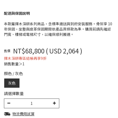
配送與保固說明
本款屬擇木深耕系列商品，含標準運送與到府安裝服務。骨架享 10
年保固，坐墊與皮革保固期限依產品頁條款為準。購買前請先確認
門寬、樓梯或電梯尺寸，以確保順利搬運。
NT$68,800
( USD 2,064 )
售價
擇木深耕專區結帳再享9折
銷售數量＞1
顏色
/
灰色
灰色
請選擇數量
物流費用試算