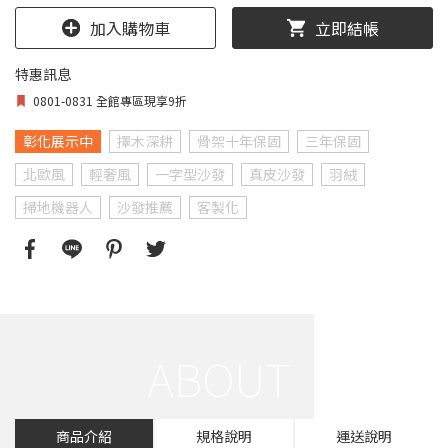
加入購物車
立即結帳
特惠訊息
0801-0831 全館專區現享9折
彰化展示中
擇木深耕
骨架十年保固
三年保固
北歐風
輕奢風
一字型沙發
真皮沙發
羽絨
掃地機器人
沙發推薦
客製化
商品介紹
規格說明
運送說明