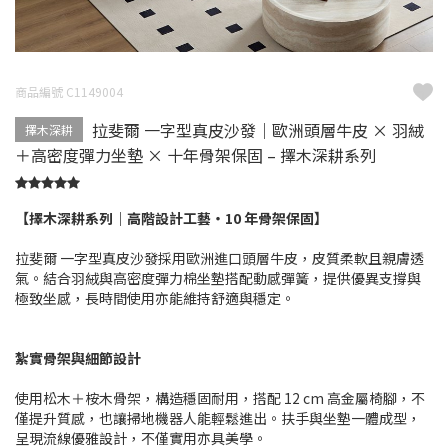
商品編號 C1149004
拉斐爾 一字型真皮沙發｜歐洲頭層牛皮 × 羽絨
擇木深耕
＋高密度彈力坐墊 × 十年骨架保固 – 擇木深耕系列
【擇木深耕系列｜高階設計工藝・10 年骨架保固】
拉斐爾 一字型真皮沙發採用歐洲進口頭層牛皮，皮質柔軟且親膚透
氣。結合羽絨與高密度彈力棉坐墊搭配動感彈簧，提供優異支撐與
極致坐感，長時間使用亦能維持舒適與穩定。
紮實骨架與細節設計
使用松木＋桉木骨架，構造穩固耐用，搭配 12 cm 高金屬椅腳，不
僅提升質感，也讓掃地機器人能輕鬆進出。扶手與坐墊一體成型，
呈現流線優雅設計，不僅實用亦具美學。