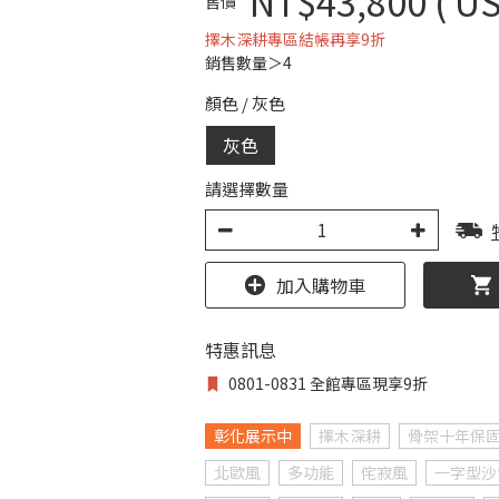
NT$43,800
( US
售價
擇木深耕專區結帳再享9折
銷售數量＞4
顏色
/
灰色
灰色
請選擇數量
加入購物車
特惠訊息
0801-0831 全館專區現享9折
彰化展示中
擇木深耕
骨架十年保
北歐風
多功能
侘寂風
一字型沙