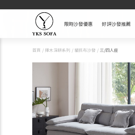
限時沙發優惠
好評沙發推薦
首頁
擇木深耕系列
貓抓布沙發
三/四人座