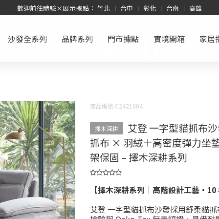
歡迎前往體驗×展示據點： 竹北 ∣ 台中 ∣ 彰化 ∣ 台南 ∣ 高雄
沙發全系列
品牌系列
門市據點
實境開箱
家居
商品編號 C2421004
艾登 一字型貓抓布
擇木深耕
抓布 × 羽絨＋高密度彈力坐墊
架保固 – 擇木深耕系列
【擇木深耕系列｜高階設計工藝・10
艾登 一字型貓抓布沙發採用舒柔貓抓布