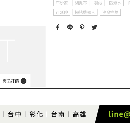
布沙發
貓抓布
羽絨
防潑水
可延伸
掃地機器人
沙發推薦
商品評價
0