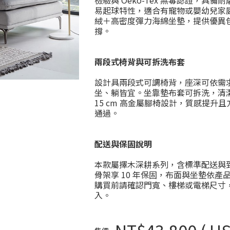
檢驗與 Oeko-Tex 無毒認證，具備
易起球特性，適合有寵物或嬰幼兒家
絨＋高密度彈力海綿坐墊，提供優異
撐。
兩段式椅背與可拆洗布套
設計具兩段式可調椅背，座深可依需
坐、躺皆宜。坐靠墊布套可拆洗，清
15 cm 高金屬腳椅設計，質感提升
通過。
配送與保固說明
本款屬擇木深耕系列，含標準配送與
骨架享 10 年保固，布面與坐墊依產
購買前請確認門寬、樓梯或電梯尺寸
入。