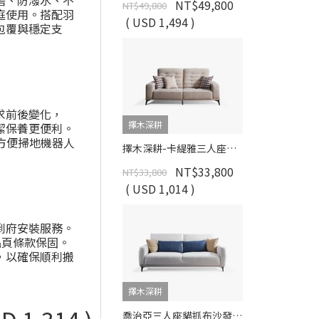
耐磨、防潑水、不
NT$49,800
NT$49,800
庭使用。搭配羽
( USD 1,494 )
包覆與穩定支
求前後變化，
擇木深耕
潔保養更便利。
且方便掃地機器人
擇木深耕-卡緹雅三人座貓抓布沙發
NT$33,800
NT$33,800
( USD 1,014 )
到府安裝服務。
品頁條款保固。
，以確保順利搬
擇木深耕
喬治亞三人座貓抓布沙發｜可調椅背 × 深座設計 × 防潑水耐磨 × SGS貓抓布–擇木深耕