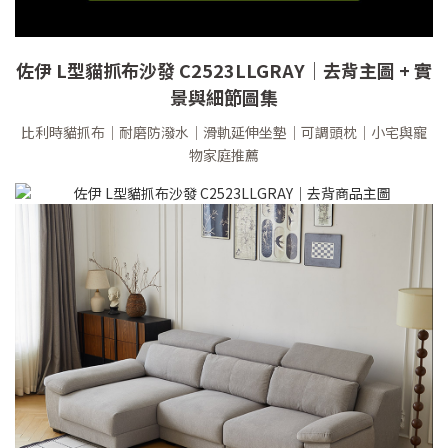
佐伊 L型貓抓布沙發 C2523LLGRAY｜去背主圖 + 實
景與細節圖集
比利時貓抓布｜耐磨防潑水｜滑軌延伸坐墊｜可調頭枕｜小宅與寵
物家庭推薦