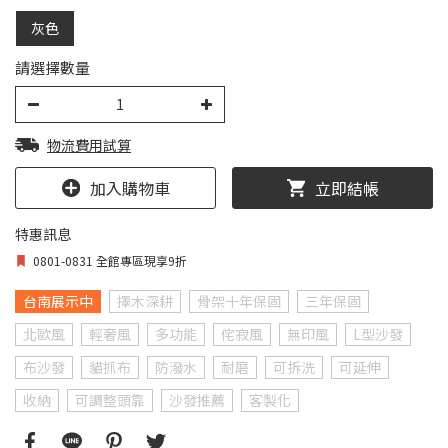
灰色
請選擇數量
物流費用試算
加入購物車
立即結帳
特惠訊息
0801-0831 全館專區現享9折
台南展示中
擇木深耕
骨架十年保固
三年保固
北歐風
輕奢風
多功能
侘寂風
無印風
L型沙發
布沙發
貓抓布
防潑水
耐磨
可拆洗
可延伸
收納
可調整頭靠
沙發推薦
客製化