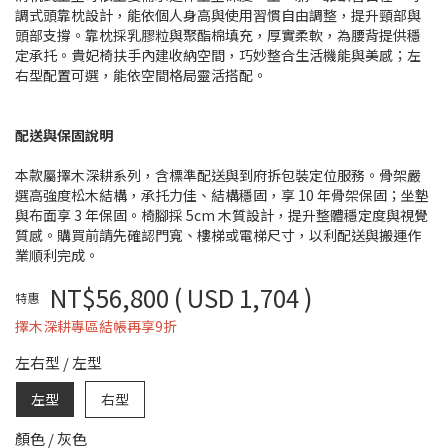
調式頭靠枕設計，能依個人身高與使用習慣自由調整，提升頸部與
頭部支撐。靠枕採乳膠粒與聚酯棉填充，厚實柔軟，為腰背提供穩
定承托。貴妃椅扶手內建收納空間，巧妙整合生活機能與美感；左
右型配置可選，能依空間格局靈活搭配。
配送與保固說明
本款屬擇木深耕系列，含標準配送與到府拆包裝定位服務。骨架嚴
選高強度松木結構，承托力佳、結構穩固，享 10 年骨架保固；坐墊
與布面享 3 年保固。椅腳採 5cm 木質設計，提升整體穩定度與視覺
質感。購買前請先確認門寬、樓梯或電梯尺寸，以利配送與搬運作
業順利完成。
NT$56,800
( USD 1,704 )
特惠
擇木深耕專區結帳再享9折
左右型
/
左型
左型
右型
顏色
/
灰色