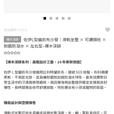
商品編號 C2523L
佐伊L型貓抓布沙發｜滑軌坐墊 × 可調頭枕 ×
擇木深耕
耐磨防潑水 × 左右型–擇木深耕
【擇木深耕系列｜高階設計工藝・10 年骨架保固】
佐伊 L 型貓抓布沙發選用比利時貓抓布，通過 SGS 檢驗，布料親膚
柔軟、不易起毛球，並具備耐磨耐刮與防潑水特性，能有效應對日
常生活中的汙漬與使用磨耗。高回彈海棉坐墊提供穩定支撐與良好
彈性，長時間乘坐依然舒適放鬆，特別適合有小孩或寵物的家庭。
機能設計與空間彈性
滑軌式坐墊可依坐姿需求延伸坐墊深度，坐、躺、靠臥皆自在。可