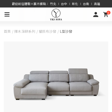
歡迎前往體驗×展示據點： 竹北 ∣ 台中 ∣ 彰化 ∣ 台南 ∣ 高雄
0
首頁
擇木深耕系列
貓抓布沙發
L型沙發