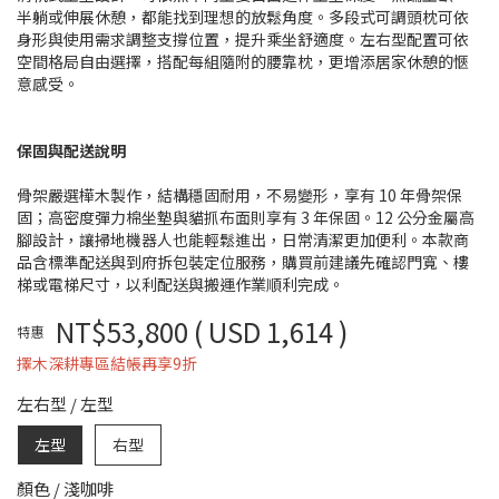
半躺或伸展休憩，都能找到理想的放鬆角度。多段式可調頭枕可依
身形與使用需求調整支撐位置，提升乘坐舒適度。左右型配置可依
空間格局自由選擇，搭配每組隨附的腰靠枕，更增添居家休憩的愜
意感受。
保固與配送說明
骨架嚴選樺木製作，結構穩固耐用，不易變形，享有 10 年骨架保
固；高密度彈力棉坐墊與貓抓布面則享有 3 年保固。12 公分金屬高
腳設計，讓掃地機器人也能輕鬆進出，日常清潔更加便利。本款商
品含標準配送與到府拆包裝定位服務，購買前建議先確認門寬、樓
梯或電梯尺寸，以利配送與搬運作業順利完成。
NT$53,800
( USD 1,614 )
特惠
擇木深耕專區結帳再享9折
左右型
/
左型
左型
右型
顏色
/
淺咖啡