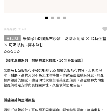
商品編號 C9143L
米蘭朵L型貓抓布沙發｜防潑水耐磨 × 滑軌坐墊
擇木深耕
× 可調頭枕 –擇木深耕
【擇木深耕系列｜耐磨防潑水機能・10 年骨架保固】
米蘭朵 L 型貓抓布沙發選用經 SGS 檢驗的貓抓布材質，兼具防潑
水、耐磨、高抗污與不易起球等特性。斜紋布面細膩有質感，搭配
輕柔親膚的觸感，適合現代家庭與毛孩家庭使用。高密度彈力棉坐
墊提供穩定支撐與良好回彈性，久坐依然舒適自在。
機能設計與靈活調整
滑軌式坐墊設計，可依照不同坐姿自由延伸坐墊深度，無論坐臥、