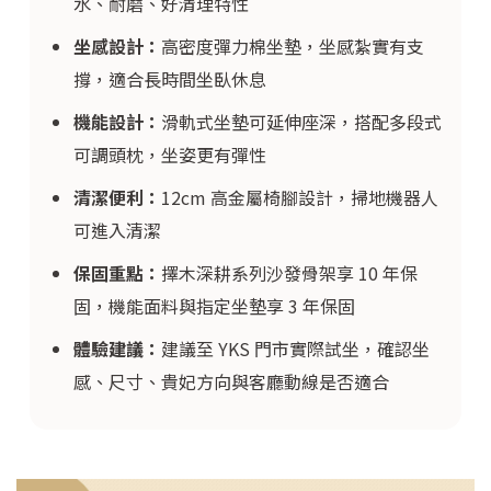
水、耐磨、好清理特性
坐感設計：
高密度彈力棉坐墊，坐感紮實有支
撐，適合長時間坐臥休息
機能設計：
滑軌式坐墊可延伸座深，搭配多段式
可調頭枕，坐姿更有彈性
清潔便利：
12cm 高金屬椅腳設計，掃地機器人
可進入清潔
保固重點：
擇木深耕系列沙發骨架享 10 年保
固，機能面料與指定坐墊享 3 年保固
體驗建議：
建議至 YKS 門市實際試坐，確認坐
感、尺寸、貴妃方向與客廳動線是否適合