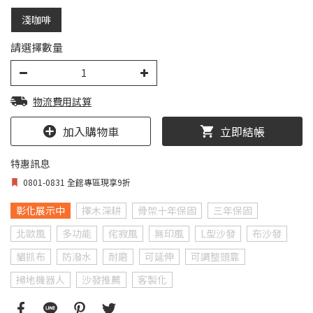
淺咖啡
請選擇數量
物流費用試算
加入購物車
立即結帳
特惠訊息
0801-0831 全館專區現享9折
彰化展示中
擇木深耕
骨架十年保固
三年保固
北歐風
多功能
侘寂風
無印風
L型沙發
布沙發
貓抓布
防潑水
耐磨
可延伸
可調整頭靠
掃地機器人
沙發推薦
客製化