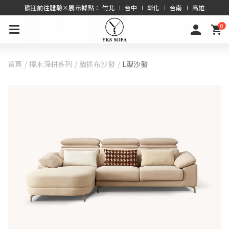
歡迎前往體驗×展示據點： 竹北 ∣ 台中 ∣ 彰化 ∣ 台南 ∣ 高雄
0
首頁
擇木深耕系列
貓抓布沙發
L型沙發