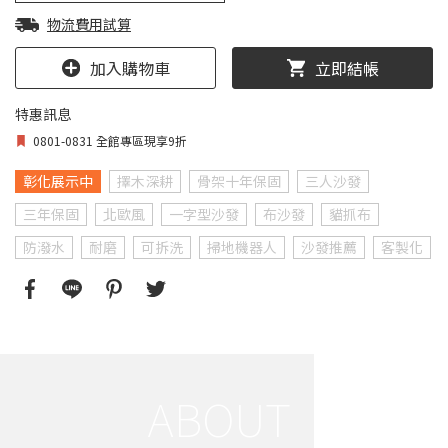
物流費用試算
加入購物車
立即結帳
特惠訊息
0801-0831 全館專區現享9折
彰化展示中
擇木深耕
骨架十年保固
三人沙發
三年保固
北歐風
一字型沙發
布沙發
貓抓布
防潑水
耐磨
可拆洗
掃地機器人
沙發推薦
客製化