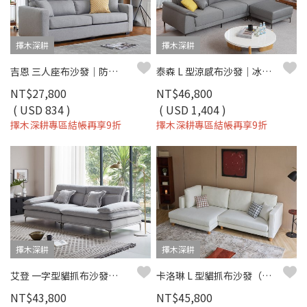
擇木深耕
擇木深耕
吉恩 三人座布沙發｜防潑水面料 × 加高靠枕 × 可拆洗布套 – 擇木深耕
泰森 L 型涼感布沙發｜冰爽涼感布 × 高回彈坐墊 × 十年骨架保固 – 擇木深耕系列
NT$27,800
NT$46,800
( USD 834 )
( USD 1,404 )
擇木深耕專區結帳再享9折
擇木深耕專區結帳再享9折
擇木深耕
擇木深耕
艾登 一字型貓抓布沙發｜舒柔貓抓布 × 羽絨＋高密度彈力坐墊 × 十年骨架保固 – 擇木深耕系列
卡洛琳 L 型貓抓布沙發（左右型）｜耐磨防潑水 × 可拆洗布套 × 親子寵物首選 – 擇木深耕
NT$43,800
NT$45,800