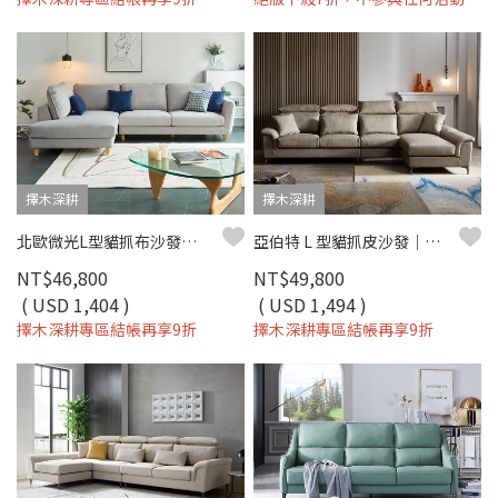
擇木深耕
擇木深耕
北歐微光L型貓抓布沙發｜比利時貓抓布 × 防潑水耐磨 × 可拆洗布套 × 左右型–擇木深耕
亞伯特 L 型貓抓皮沙發｜防刮耐磨 × 好清潔 × 穩定高支撐 – 擇木深耕
NT$46,800
NT$49,800
( USD 1,404 )
( USD 1,494 )
擇木深耕專區結帳再享9折
擇木深耕專區結帳再享9折