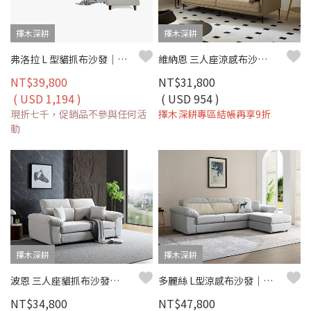
擇木深耕
擇木深耕
弗洛拉 L 型貓抓布沙發｜獨立筒坐墊 × 防潑水耐磨 × 可拆洗布套 × 移動腳椅–擇木深耕
維納恩 三人座涼感布沙發｜清新機能涼感布 × 高密度彈力坐墊 × 金屬高腳設計 – 擇木深耕系列
NT$39,800
NT$31,800
( USD 1,194 )
( USD 954 )
現折七千，促銷品不參與任何活
擇木深耕專區結帳再享9折
動
擇木深耕
擇木深耕
波恩 三人座貓抓布沙發｜比利時貓抓布 × 可調式頭靠 × 寬扶手設計 – 擇木深耕
多麗絲 L型涼感布沙發｜清新機能涼感布 × 高密度彈力坐墊 × 可拆洗布套 – 擇木深耕系列
NT$34,800
NT$47,800