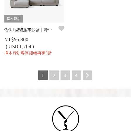
擇木深耕
佐伊L型貓抓布沙發｜滑軌坐墊 × 可調頭枕 × 耐磨防潑水 × 左右型–擇木深耕
NT$56,800
( USD 1,704 )
擇木深耕專區結帳再享9折
1
2
3
4