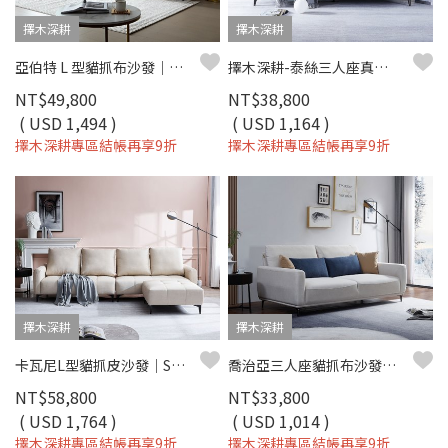
擇木深耕
擇木深耕
亞伯特 L 型貓抓布沙發｜防潑水貓抓布 × 移動式腳椅 × 獨立筒坐墊 – 擇木深耕
擇木深耕-泰絲三人座真皮沙發
NT$49,800
NT$38,800
( USD 1,494 )
( USD 1,164 )
擇木深耕專區結帳再享9折
擇木深耕專區結帳再享9折
擇木深耕
擇木深耕
卡瓦尼L型貓抓皮沙發｜SGS貓抓皮×獨立筒坐墊×可移動背靠 – 擇木深耕
喬治亞三人座貓抓布沙發｜可調椅背 × 深座設計 × 防潑水耐磨 × SGS貓抓布–擇木深耕
NT$58,800
NT$33,800
( USD 1,764 )
( USD 1,014 )
擇木深耕專區結帳再享9折
擇木深耕專區結帳再享9折