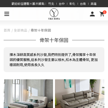
歡迎前往體驗×展示據點： 竹北 ∣ 台中 ∣ 彰化 ∣ 台南 ∣ 高雄
0
首頁
全部商品
骨架十年保固
骨架十年保固
擇木深耕高質感系列沙發,我們特別提供了,骨架獨享十年保
固的優質服務,這系列沙發主要以桉木,松木為主體骨架, 更加
穩固耐用,使用長長久久