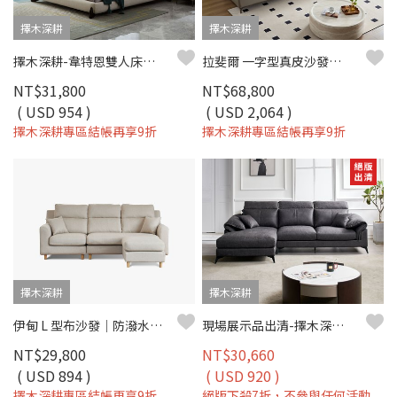
擇木深耕
擇木深耕
擇木深耕-韋特恩雙人床架 床台 貓抓布
拉斐爾 一字型真皮沙發｜歐洲頭層牛皮 × 羽絨＋高密度彈力坐墊 × 十年骨架保固 – 擇木深耕系列
NT$31,800
NT$68,800
( USD 954 )
( USD 2,064 )
擇木深耕專區結帳再享9折
擇木深耕專區結帳再享9折
擇木深耕
擇木深耕
伊甸 L 型布沙發｜防潑水細亞麻布 × 移動式腳椅 × 多種擺放方式 – 擇木深耕
現場展示品出清-擇木深耕-唐恩L型布沙發(左/右型)
NT$29,800
NT$30,660
( USD 894 )
( USD 920 )
擇木深耕專區結帳再享9折
絕版下殺7折，不參與任何活動