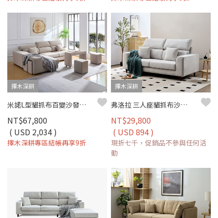
擇木深耕
擇木深耕
米諾L型貓抓布百變沙發組｜百變組合 × 可調頭靠 × 防潑水耐磨 × 活動扶手–擇木深耕
弗洛拉 三人座貓抓布沙發｜皮絨貓抓布 × 防潑水耐磨 × 獨立筒坐墊 – 擇木深耕
NT$67,800
NT$29,800
( USD 2,034 )
( USD 894 )
擇木深耕專區結帳再享9折
現折七千，促銷品不參與任何活
動