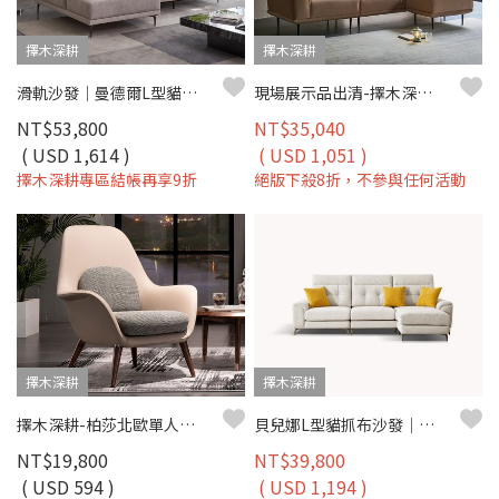
擇木深耕
擇木深耕
滑軌沙發｜曼德爾L型貓抓布沙發｜ 可調頭枕 × 耐磨防潑水 × 左右型–擇木深耕
現場展示品出清-擇木深耕-馬德諾L型貓抓布沙發
NT$53,800
NT$35,040
( USD 1,614 )
( USD 1,051 )
擇木深耕專區結帳再享9折
絕版下殺8折，不參與任何活動
擇木深耕
擇木深耕
擇木深耕-柏莎北歐單人造型椅
貝兒娜L型貓抓布沙發｜耐磨防潑水 × 可拆洗布套 × 左右移動腳椅 – 擇木深耕
NT$19,800
NT$39,800
( USD 594 )
( USD 1,194 )