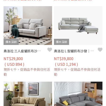
擇木深耕
擇木深耕
弗洛拉 三人座貓抓布沙發｜皮絨貓抓布 × 防潑水耐磨 × 獨立筒坐墊 – 擇木深耕
弗洛拉 L 型貓抓布沙發｜獨立筒坐墊 × 防潑水耐磨 × 可拆洗布套 × 移動腳椅–擇木深耕
NT$29,800
NT$39,800
( USD 894 )
( USD 1,194 )
現折七千，促銷品不參與任何活
現折七千，促銷品不參與任何活
動
動