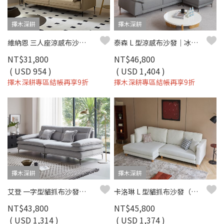
擇木深耕
擇木深耕
維納恩 三人座涼感布沙發｜清新機能涼感布 × 高密度彈力坐墊 × 金屬高腳設計 – 擇木深耕系列
泰森 L 型涼感布沙發｜冰爽涼感布 × 高回彈坐墊 × 十年骨架保固 – 擇木深耕系列
NT$31,800
NT$46,800
( USD 954 )
( USD 1,404 )
擇木深耕專區結帳再享9折
擇木深耕專區結帳再享9折
擇木深耕
擇木深耕
艾登 一字型貓抓布沙發｜舒柔貓抓布 × 羽絨＋高密度彈力坐墊 × 十年骨架保固 – 擇木深耕系列
卡洛琳 L 型貓抓布沙發（左右型）｜耐磨防潑水 × 可拆洗布套 × 親子寵物首選 – 擇木深耕
NT$43,800
NT$45,800
( USD 1,314 )
( USD 1,374 )