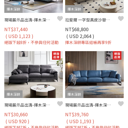
擇木深耕
擇木深耕
現場展示品出清-擇木深耕-莫利L型貓抓布沙發(左型)
拉斐爾 一字型真皮沙發｜歐洲頭層牛皮 × 羽絨＋高密度彈力坐墊 × 十年骨架保固 – 擇木深耕系列
NT$37,440
NT$68,800
( USD 1,123 )
( USD 2,064 )
絕版下殺8折，不參與任何活動
擇木深耕專區結帳再享9折
擇木深耕
擇木深耕
現場展示品出清-擇木深耕-唐恩L型布沙發(左/右型)
現場展示品出清-擇木深耕-諾斯四人座真皮沙發
NT$30,660
NT$39,760
( USD 920 )
( USD 1,193 )
絕版下殺7折，不參與任何活動
絕版下殺7折，不參與任何活動