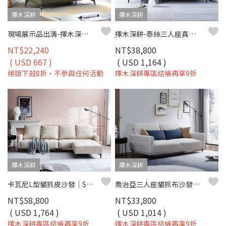
擇木深耕
擇木深耕
現場展示品出清-擇木深耕-亞德雙人真皮沙發
擇木深耕-泰絲三人座真皮沙發
NT$22,240
NT$38,800
( USD 667 )
( USD 1,164 )
絕版下殺8折，不參與任何活動
擇木深耕專區結帳再享9折
擇木深耕
擇木深耕
卡瓦尼L型貓抓皮沙發｜SGS貓抓皮×獨立筒坐墊×可移動背靠 – 擇木深耕
喬治亞三人座貓抓布沙發｜可調椅背 × 深座設計 × 防潑水耐磨 × SGS貓抓布–擇木深耕
NT$58,800
NT$33,800
( USD 1,764 )
( USD 1,014 )
擇木深耕專區結帳再享9折
擇木深耕專區結帳再享9折