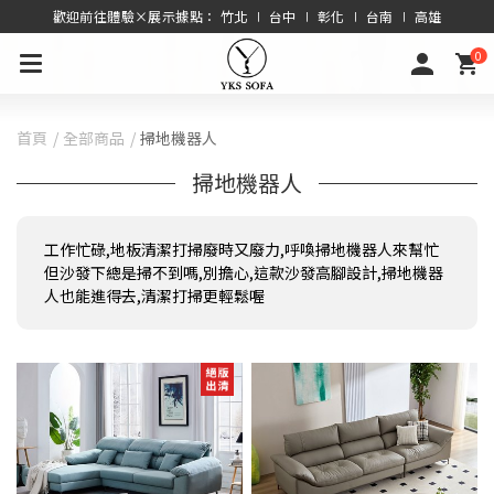
歡迎前往體驗×展示據點： 竹北 ∣ 台中 ∣ 彰化 ∣ 台南 ∣ 高雄
0
首頁
全部商品
掃地機器人
掃地機器人
工作忙碌,地板清潔打掃廢時又廢力,呼喚掃地機器人來幫忙
但沙發下總是掃不到嗎,別擔心,這款沙發高腳設計,掃地機器
人也能進得去,清潔打掃更輕鬆喔