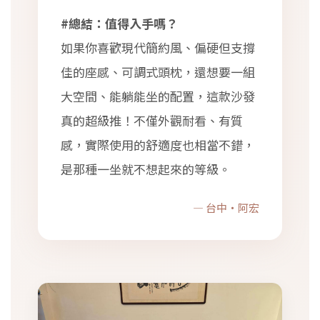
#總結：值得入手嗎？
如果你喜歡現代簡約風、偏硬但支撐
佳的座感、可調式頭枕，還想要一組
大空間、能躺能坐的配置，這款沙發
真的超級推！不僅外觀耐看、有質
感，實際使用的舒適度也相當不錯，
是那種一坐就不想起來的等級。
— 台中・阿宏