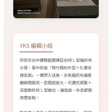
YKS 編輯小結
阿宏在台中體驗館選擇亞伯特 L 型貓抓布
沙發，看中的是「現代簡約外型＋扎實支
撐坐感」。實際入住後，米色貓抓布讓客
廳瞬間變亮、空間感放大，可調式頭靠＋
深度剛好的 L 型躺位，讓追劇、休息都變
得更放鬆。