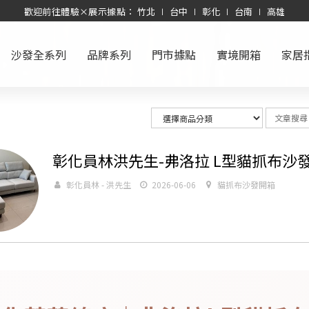
歡迎前往體驗×展示據點： 竹北 ∣ 台中 ∣ 彰化 ∣ 台南 ∣ 高雄
沙發全系列
品牌系列
門市據點
實境開箱
家居
彰化員林洪先生-弗洛拉 L型貓抓布沙
彰化員林 - 洪先生
2026-06-06
貓抓布沙發開箱