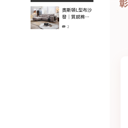
奧斯頓L型布沙
發｜質感棉麻
布 × 高密度彈
2
力坐墊 × 穩固
木質骨架 × 左
右型–擇木深耕