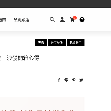
0
指南
品質嚴選
查詢
分享辦法
我要分享
發｜沙發開箱心得