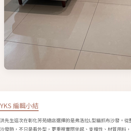
YKS 編輯小結
洪先生這次在彰化芳苑總店選擇的是弗洛拉L型貓抓布沙發。從
沙發時，不只是看外型，更重視實際坐感、支撐性、材質用料，