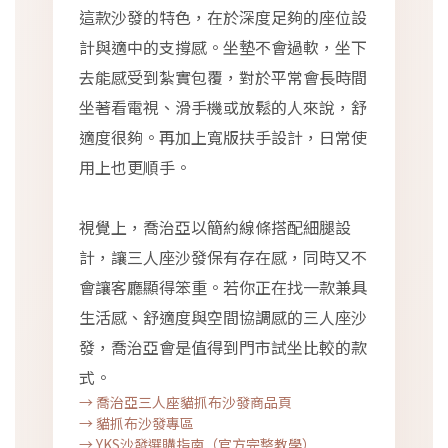
這款沙發的特色，在於深度足夠的座位設
計與適中的支撐感。坐墊不會過軟，坐下
去能感受到紮實包覆，對於平常會長時間
坐著看電視、滑手機或放鬆的人來說，舒
適度很夠。再加上寬版扶手設計，日常使
用上也更順手。
視覺上，喬治亞以簡約線條搭配細腿設
計，讓三人座沙發保有存在感，同時又不
會讓客廳顯得笨重。若你正在找一款兼具
生活感、舒適度與空間協調感的三人座沙
發，喬治亞會是值得到門市試坐比較的款
式。
→ 喬治亞三人座貓抓布沙發商品頁
→ 貓抓布沙發專區
→ YKS沙發選購指南（官方完整教學）