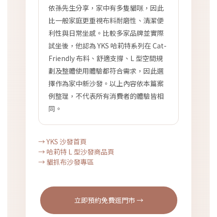
依孫先生分享，家中有多隻貓咪，因此
比一般家庭更重視布料耐磨性、清潔便
利性與日常坐感。比較多家品牌並實際
試坐後，他認為 YKS 哈莉特系列在 Cat-
Friendly 布料、舒適支撐、L 型空間規
劃及整體使用體驗都符合需求，因此選
擇作為家中新沙發。以上內容依本篇案
例整理，不代表所有消費者的體驗皆相
同。
→ YKS 沙發首頁
→ 哈莉特 L 型沙發商品頁
→ 貓抓布沙發專區
立即預約免費逛門市 →