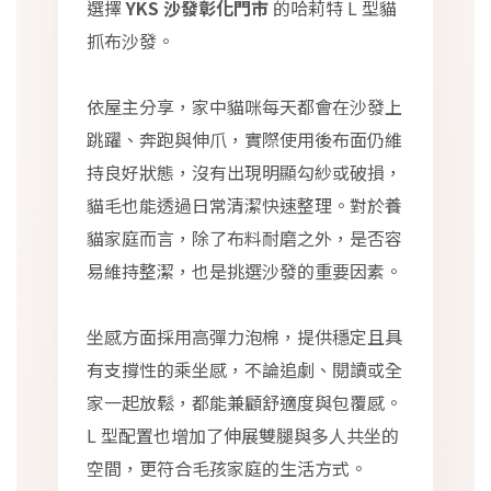
選擇
YKS 沙發彰化門市
的哈莉特 L 型貓
抓布沙發。
依屋主分享，家中貓咪每天都會在沙發上
跳躍、奔跑與伸爪，實際使用後布面仍維
持良好狀態，沒有出現明顯勾紗或破損，
貓毛也能透過日常清潔快速整理。對於養
貓家庭而言，除了布料耐磨之外，是否容
易維持整潔，也是挑選沙發的重要因素。
坐感方面採用高彈力泡棉，提供穩定且具
有支撐性的乘坐感，不論追劇、閱讀或全
家一起放鬆，都能兼顧舒適度與包覆感。
L 型配置也增加了伸展雙腿與多人共坐的
空間，更符合毛孩家庭的生活方式。