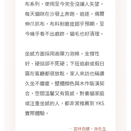
布系列，使用至今完全沒讓人失望。
每天貓咪在沙發上奔跑、追逐，偶爾
伸爪抓布，布料耐磨度超乎預期，至
今幾乎看不出痕跡，貓毛也好清理。
坐感方面採用高彈力泡棉，支撐性
好、硬挺卻不死硬；下班追劇或假日
窩在客廳都很放鬆，家人來訪也稱讚
久坐不腰痠。整體顏色與木作裝潢契
合，空間溫馨又有質感。對養貓家庭
或注重坐感的人，都非常推薦到 YKS
實際體驗。
— 雲林西螺・孫先生