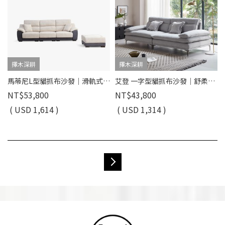
擇木深耕
擇木深耕
馬蒂尼L型貓抓布沙發｜滑軌式坐墊 × 耐磨防潑水 × 可拆洗布套 – 擇木深耕
艾登 一字型貓抓布沙發｜舒柔貓抓布 × 羽絨＋高密度彈力坐墊 × 十年骨架保固 – 擇木深耕系列
NT$53,800
NT$43,800
( USD 1,614 )
( USD 1,314 )