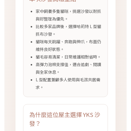
家中飼養多隻貓咪，挑選沙發以耐抓
與好整理為優先。
比較多家品牌後，選擇哈莉特 L 型貓
抓布沙發。
貓咪每天跳躍、奔跑與伸爪，布面仍
維持良好狀態。
貓毛容易清潔，日常維護相對省時。
高彈力泡棉支撐佳，適合追劇、閱讀
與全家休息。
L 型配置兼顧多人使用與毛孩共居需
求。
為什麼這位屋主選擇 YKS 沙
發？