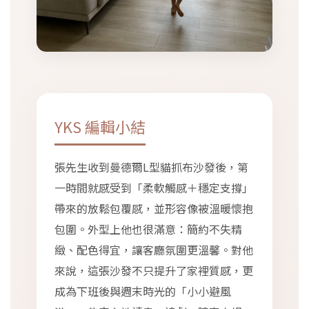
YKS 編輯小結
張先生收到曼德爾L型貓抓布沙發後，第
一時間就感受到「柔軟觸感＋穩定支撐」
帶來的放鬆包覆感，並形容像被溫暖懷抱
包圍。外型上他也很滿意：簡約不失精
緻、配色得宜，讓客廳氛圍更溫馨。對他
來說，這張沙發不只提升了家裡質感，更
成為下班後與週末時光的「小小避風