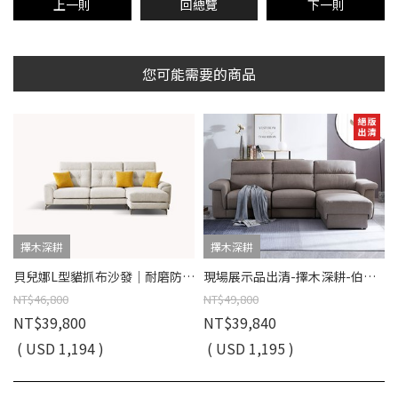
上一則
回總覽
下一則
您可能需要的商品
擇木深耕
擇木深耕
貝兒娜L型貓抓布沙發｜耐磨防潑水 × 可拆洗布套 × 左右移動腳椅 – 擇木深耕
現場展示品出清-擇木深耕-伯頓L型收納貓抓皮沙發
NT$46,800
NT$49,800
NT$39,800
NT$39,840
( USD 1,194 )
( USD 1,195 )