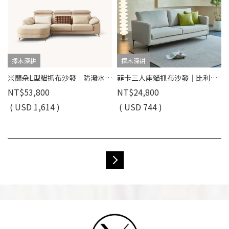
擇木深耕
擇木深耕
米蘭朵L型貓抓布沙發｜防潑水耐磨 × 滑軌坐墊 × 可調頭枕 –擇木深耕
菲卡三人座貓抓布沙發｜比利時貓抓布 × 耐磨防潑水 × 可拆洗布套 × 高回彈坐墊 – 擇木深耕
NT$53,800
NT$24,800
( USD 1,614 )
( USD 744 )