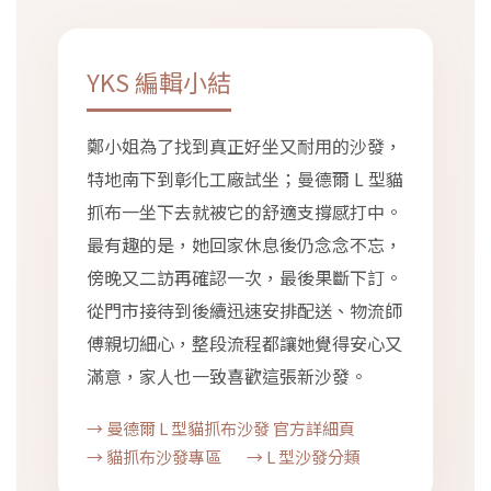
YKS 編輯小結
鄭小姐為了找到真正好坐又耐用的沙發，
特地南下到彰化工廠試坐；曼德爾 L 型貓
抓布一坐下去就被它的舒適支撐感打中。
最有趣的是，她回家休息後仍念念不忘，
傍晚又二訪再確認一次，最後果斷下訂。
從門市接待到後續迅速安排配送、物流師
傅親切細心，整段流程都讓她覺得安心又
滿意，家人也一致喜歡這張新沙發。
→ 曼德爾 L 型貓抓布沙發 官方詳細頁
→ 貓抓布沙發專區
→ L 型沙發分類