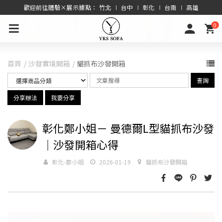
歡迎前往體驗×展示據點： 竹北 ∣ 台中 ∣ 彰化 ∣ 台南 ∣ 高雄
0
首頁
沙發實境開箱
貓抓布沙發開箱
查詢
分享辦法
我要分享
彰化鄭小姐－ 曼德爾L型貓抓布沙發
｜沙發開箱心得
彰化-鄭小姐
2026-01-19
貓抓布沙發開箱