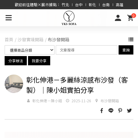
歡迎前往體驗×展示據點： 竹北 ∣ 台中 ∣ 彰化 ∣ 台南 ∣ 高雄
0
首頁
沙發實境開箱
布沙發開箱
查詢
分享辦法
我要分享
彰化伸港－多麗絲涼感布沙發（客
製）｜陳小姐實拍分享
彰化伸港－陳小姐
2025-11-26
布沙發開箱