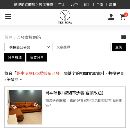
歡迎前往體驗×展示據點： 竹北 ∣ 台中 ∣ 彰化 ∣ 台南 ∣ 高雄
0
首頁
沙發實境開箱
查詢
分享辦法
我要分享
符合「
哥本哈根L型貓抓布沙發
」關鍵字的相關文章資料，共搜尋到
3
筆資料。
哥本哈根L型貓布沙發(客製改色)
物流送來開箱，真的好喜歡😻立馬拍照給客服謝謝
YKS