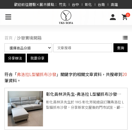
歡迎前往體驗×展示據點： 竹北 ∣ 台中 ∣ 彰化 ∣ 台南 ∣ 高雄
0
首頁
沙發實境開箱
查詢
分享辦法
我要分享
符合「
弗洛拉L型貓抓布沙發
」關鍵字的相關文章資料，共搜尋到
20
筆資料。
彰化員林洪先生-弗洛拉 L型貓抓布沙發｜沙發開箱心得
彰化員林洪先生於 YKS 彰化芳苑總店訂購弗洛拉 L
型貓抓布沙發，分享新家交屋後的門市試坐、顧問
服務、材質用料、配送體驗與實際開箱心得。 ...