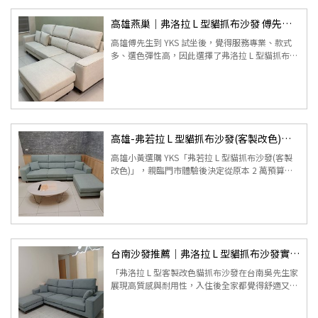
高雄燕巢｜弗洛拉 L 型貓抓布沙發 傅先生 2025 真實開箱
高雄傅先生到 YKS 試坐後，覺得服務專業、款式
多、選色彈性高，因此選擇了弗洛拉 L 型貓抓布沙
發。實際配送到家後，師傅定位與說明都很細心。
沙發使用後坐感更舒服...
高雄-弗若拉 L 型貓抓布沙發(客製改色)｜小黃實拍分享
高雄小黃選購 YKS「弗若拉 L 型貓抓布沙發(客製
改色)」，親臨門市體驗後決定從原本 2 萬預算提
升至 4 萬，只因坐感紮實、貓抓布觸感細緻又防水
防污。客製湖...
台南沙發推薦｜弗洛拉 L 型貓抓布沙發實拍（客製改色）入住分享
「弗洛拉 L 型客製改色貓抓布沙發在台南吳先生家
展現高質感與耐用性，入住後全家都覺得舒適又好
清潔。」 ...