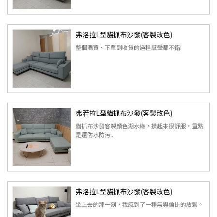
弗洛拉L型貓抓布沙發(客製改色)
整個購買、下單到收貨的過程感受都不錯!
弗若拉L型貓抓布沙發(客製改色)
貓抓布沙發客製顏色湖水綠，摸起來很舒服，重點
是還防水防污..
弗洛拉L型貓抓布沙發(客製改色)
坐上去的那一刻，我感到了一種無與倫比的放鬆。