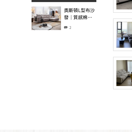
奧斯頓L型布沙
發｜質感棉麻
布 × 高密度彈
2
力坐墊 × 穩固
木質骨架 × 左
右型–擇木深耕