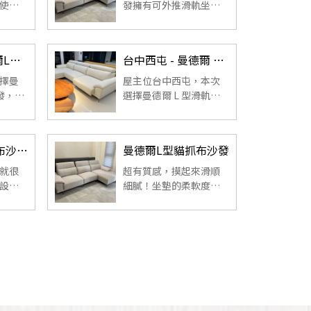
..
使用
發擁有可外推滑軌坐墊
靠、
與細膩親膚面料，員林
硬但
李先生一家使用後都覺
以及
得舒適、耐用又好清
彰化花壇-曼德爾L型貓抓布沙發｜張先生入住實拍
台中西屯 - 曼德爾 L 型貓抓布沙發｜王小姐入住實拍分享
的高
潔。」 ...
與外
擇曼
屋主位台中西屯，本次
發，入
選擇曼德爾 L 型滑軌貓
客廳
抓布沙發因為在台中門
，是
市深受好評，坐感扎
性的
實、滑軌好調整，貓抓
曼德爾L型貓抓布沙發(客製改色)
曼德爾L型貓抓布沙發
布又耐用好整理。這篇
帶你看看屋主的實際入
就很
超有質感，摸起來滑順
住房體驗。 ...
設計
細膩！坐墊的柔軟度剛
瞬間
剛好，不會太軟塌也不
會太硬