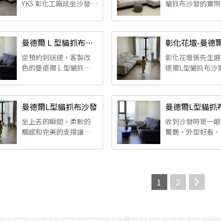
潔便利，讓客廳成為.
YKS 彰化工廠試坐沙發，
貓抓布沙發的實際
一坐上曼德爾 L 型貓抓
心得，包括六段頭
布就決定帶回家。服務
滑軌加深坐墊、偏
親切、配送迅速，家人
舒適的支撐坐感，
曼德爾 L 型貓抓布沙發(客製改色)｜新竹‐陳小姐好評沙發開箱
一致滿意，是一次非常
掃地機器人可進出
愉快的購物體驗。 ...
度設計，是實用性
從預約到送達，客製改
彰化花壇張先生選
觀兼具的選擇。 ...
色的曼德爾 L 型貓抓布
德爾L型貓抓布沙
沙發，外型質感與耐抓
住後從坐感支撐到
布料表現皆超出預期。 ...
氛圍都有明顯提升
兼具包覆感與實用
曼德爾L型貓抓布沙發
日常休憩沙發。 ...
坐上去的瞬間，柔軟的
收到沙發時第一眼
觸感和完美的支撐讓人
驚艷，外型好看、
感到身心放鬆，彷彿整
感十足，放在客廳
個人都被包圍在溫暖的
提升整體質感。
懷抱中。 ...
1
2