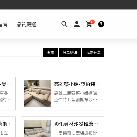
0
指南
品質嚴選
查詢
分享辦法
我要分享
新竹新豐林先生-曼德爾L型貓抓布沙發｜沙發開箱心得
高雄蔡小姐-亞伯特L型貓抓布沙發｜沙發開箱心得
享曼
高雄三民區蔡小姐選購
發的實
亞伯特 L 型貓抓布沙
歐風
發，一放進客廳就讓空
，到
間變得溫柔又有家的感
布材
覺。坐感支撐佳、延伸
新竹竹北 ‐ 曼德爾 L 型貓抓布沙發｜林先生好評沙發開箱
彰化員林沙發推薦｜曼德爾 L 型貓抓布沙發實拍（可延伸滑軌坐墊）入住分享
，兼
設計實用，是每天回家
常清
最放鬆的角落。
L 型
「曼德爾 L 型貓抓布沙