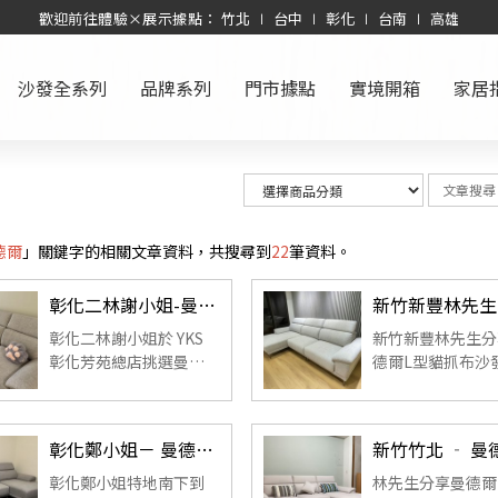
歡迎前往體驗×展示據點： 竹北 ∣ 台中 ∣ 彰化 ∣ 台南 ∣ 高雄
沙發全系列
品牌系列
門市據點
實境開箱
家居
德爾
」關鍵字的相關文章資料，共搜尋到
22
筆資料。
彰化二林謝小姐-曼德爾L型貓抓布沙發｜沙發開箱心得
彰化二林謝小姐於 YKS
新竹新豐林先生分
彰化芳苑總店挑選曼德
德爾L型貓抓布沙
爾 L 型貓抓布沙發，分
際入住心得。從北
享門市試坐、顧問介
外型、高回彈坐感
紹、可調頭靠與滑軌坐
耐磨防潑水的貓抓
彰化鄭小姐－ 曼德爾L型貓抓布沙發｜沙發開箱心得
墊的實際使用心得。 ...
質與金屬高腳設計
顧美觀、舒適與日
彰化鄭小姐特地南下到
林先生分享曼德爾 