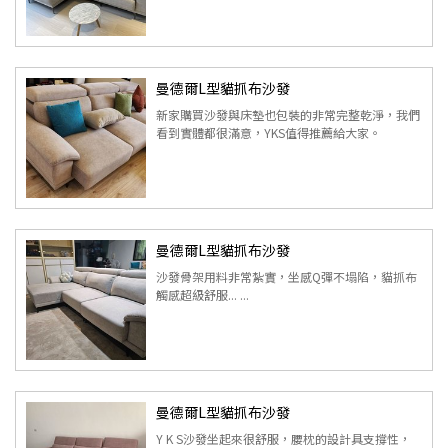
曼德爾L型貓抓布沙發
新家購買沙發與床墊也包裝的非常完整乾淨，我們
看到實體都很滿意，YKS值得推薦給大家。
曼德爾L型貓抓布沙發
沙發骨架用料非常紮實，坐感Q彈不塌陷，貓抓布
觸感超級舒服... ...
曼德爾L型貓抓布沙發
Y K S沙發坐起來很舒服，腰枕的設計具支撐性，