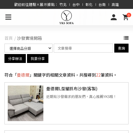
歡迎前往體驗×展示據點： 竹北 ∣ 台中 ∣ 彰化 ∣ 台南 ∣ 高雄
0
首頁
沙發實境開箱
查詢
分享辦法
我要分享
符合「
曼德爾
」關鍵字的相關文章資料，共搜尋到
22
筆資料。
曼德爾L型貓抓布沙發(客製)
近期有沙發需求的朋友們，真心推薦YKS哦！