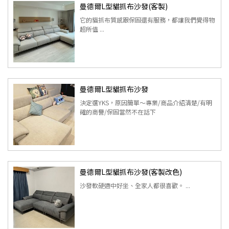
曼德爾L型貓抓布沙發(客製)
它的貓抓布質感跟保固還有服務，都讓我們覺得物
超所值 ...
曼德爾L型貓抓布沙發
決定選YKS，原因簡單～專業/商品介紹清楚/有明
確的商譽/保固當然不在話下
曼德爾L型貓抓布沙發(客製改色)
沙發軟硬適中好坐、全家人都很喜歡。 ...