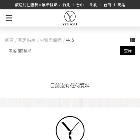
歡迎前往體驗×展示據點： 竹北 ∣ 台中 ∣ 彰化 ∣ 台南 ∣ 高雄
首頁
家居指南
材質與保固
牛皮
查詢
目前沒有任何資料