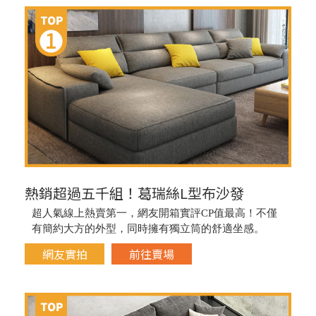
熱銷超過五千組！葛瑞絲L型布沙發
超人氣線上熱賣第一，網友開箱實評CP值最高！不僅
有簡約大方的外型，同時擁有獨立筒的舒適坐感。
網友實拍
前往賣場