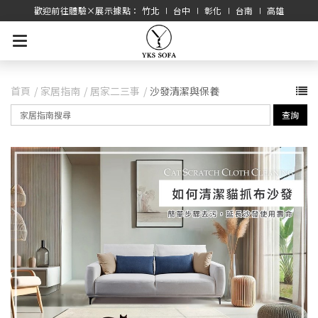
歡迎前往體驗×展示據點： 竹北 ∣ 台中 ∣ 彰化 ∣ 台南 ∣ 高雄
首頁
家居指南
居家二三事
沙發清潔與保養
查詢