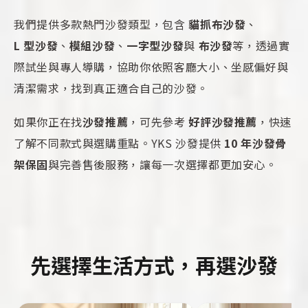
我們提供多款熱門沙發類型，包含
貓抓布沙發
、
L 型沙發
、
模組沙發
、
一字型沙發
與
布沙發
等，透過實
際試坐與專人導購，協助你依照客廳大小、坐感偏好與
清潔需求，找到真正適合自己的沙發。
如果你正在找
沙發推薦
，可先參考
好評沙發推薦
，快速
了解不同款式與選購重點。YKS 沙發提供
10 年沙發骨
架保固
與完善售後服務，讓每一次選擇都更加安心。
先選擇生活方式，再選沙發