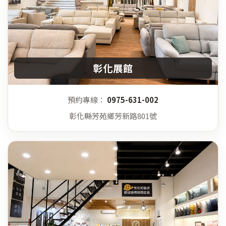
彰化展館
預約專線：
0975-631-002
彰化縣芳苑鄉芳新路801號