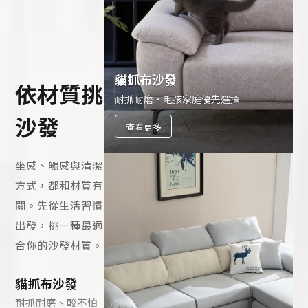
貓抓布沙發
依材質挑
耐抓耐磨・毛孩家庭優先選擇
沙發
查看更多
坐感、觸感與清潔
方式，都和材質有
關。先從生活習慣
出發，挑一種最適
合你的沙發材質。
貓抓布沙發
耐抓耐磨、較不怕