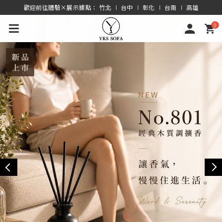
歡迎前往體驗×展示據點： 竹北 ∣ 台中 ∣ 彰化 ∣ 台南 ∣ 高雄
0