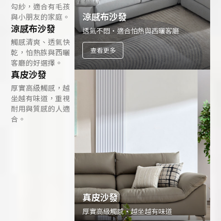
勾紗，適合有毛孩
涼感布沙發
與小朋友的家庭。
涼感布沙發
透氣不悶・適合怕熱與西曬客廳
觸感清爽、透氣快
查看更多
乾，怕熱族與西曬
客廳的好選擇。
真皮沙發
厚實高級觸感，越
坐越有味道，重視
耐用與質感的人適
合。
真皮沙發
厚實高級觸感・越坐越有味道