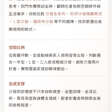
思考。到門市實際試坐時，顧問也會依照空間條件與
生活需求，協助比較
沙發全系列
、
好評沙發推薦款式
、
L 型沙發
、
貓抓布沙發
等不同選擇，找到更適合長
期使用的款式。
空間比例
從客廳坪數、走道動線與家人使用習慣出發，判斷適
合一字型、L 型、三人座或模組沙發，避免只看照片
好看，實際擺進家裡卻顯得壓迫。
坐感支撐
沙發的舒適度不只來自軟硬度，坐墊回彈、坐深比
例、靠背高度與身體支撐感，都會影響長時間乘坐後
的放鬆程度。