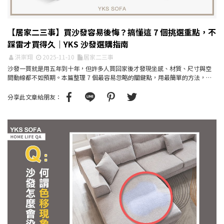
【居家二三事】買沙發容易後悔？搞懂這 7 個挑選重點，不
踩雷才買得久｜YKS 沙發選購指南
洪崇翔
2025-11-10
居家二三事
沙發一買就是用五年到十年，但許多人買回家後才發現坐感、材質、尺寸與空
間動線都不如預期。本篇整理 7 個最容易忽略的關鍵點，用最簡單的方法，幫
你一次挑到真正適合自...
分享此文章給朋友：