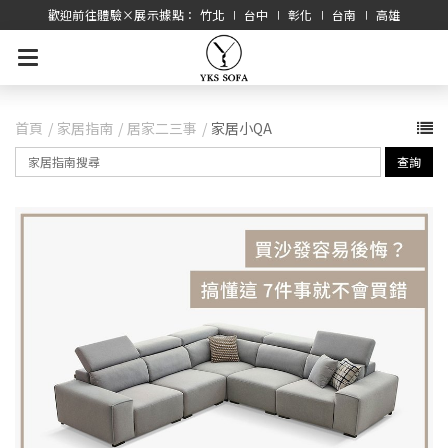
歡迎前往體驗×展示據點： 竹北 ∣ 台中 ∣ 彰化 ∣ 台南 ∣ 高雄
首頁
家居指南
居家二三事
家居小QA
查詢