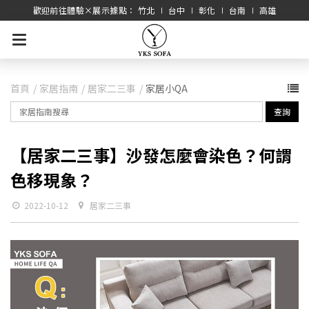
歡迎前往體驗×展示據點： 竹北 ∣ 台中 ∣ 彰化 ∣ 台南 ∣ 高雄
首頁
家居指南
居家二三事
家居小QA
查詢
【居家二三事】沙發怎麼會染色？何謂
色移現象？
2022-10-12
居家二三事