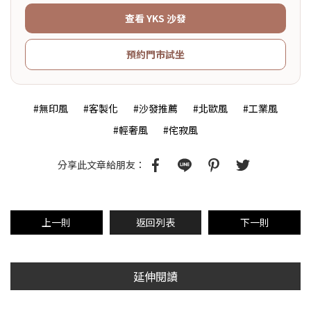
查看 YKS 沙發
預約門市試坐
#無印風
#客製化
#沙發推薦
#北歐風
#工業風
#輕奢風
#侘寂風
分享此文章給朋友：
上一則
返回列表
下一則
延伸閱讀