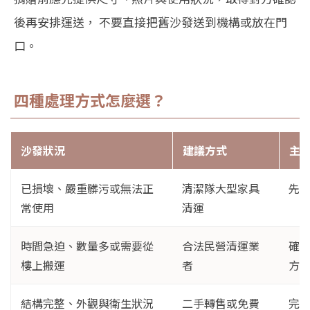
後再安排運送， 不要直接把舊沙發送到機構或放在門
口。
四種處理方式怎麼選？
沙發狀況
建議方式
主
已損壞、嚴重髒污或無法正
清潔隊大型家具
先
常使用
清運
時間急迫、數量多或需要從
合法民營清運業
確
樓上搬運
者
方
結構完整、外觀與衛生狀況
二手轉售或免費
完