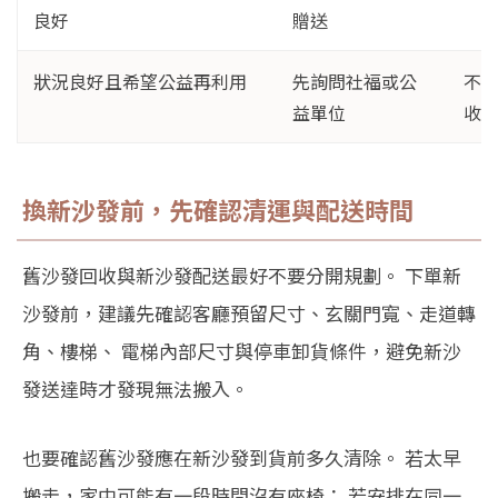
良好
贈送
狀況良好且希望公益再利用
先詢問社福或公
不
益單位
收
換新沙發前，先確認清運與配送時間
舊沙發回收與新沙發配送最好不要分開規劃。 下單新
沙發前，建議先確認客廳預留尺寸、玄關門寬、走道轉
角、樓梯、 電梯內部尺寸與停車卸貨條件，避免新沙
發送達時才發現無法搬入。
也要確認舊沙發應在新沙發到貨前多久清除。 若太早
搬走，家中可能有一段時間沒有座椅； 若安排在同一