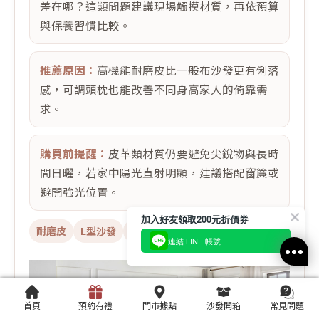
差在哪？這類問題建議現場觸摸材質，再依預算
與保養習慣比較。
推薦原因：
高機能耐磨皮比一般布沙發更有俐落
感，可調頭枕也能改善不同身高家人的倚靠需
求。
購買前提醒：
皮革類材質仍要避免尖銳物與長時
間日曬，若家中陽光直射明顯，建議搭配窗簾或
避開強光位置。
加入好友領取200元折價券
耐磨皮
L型沙發
可調頭枕
10年骨架保固
連結 LINE 帳號
首頁
預約有禮
門市據點
沙發開箱
常見問題