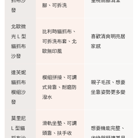
抓布沙
重視高腳清潔
腳、可拆洗
發
北歐微
比利時貓抓布、
光 L 型
喜歡清爽明亮居
可拆洗布套、北
貓抓布
家感
歐無印風
沙發
達芙妮
模組拼接、可調
貓抓布
親子毛孩、想要
式背靠、耐磨防
模組沙
坐靠姿勢更多變
潑水
發
莫里尼
滑軌坐墊、可調
L 型貓
想要機能完整、
頭靠、扶手收
抓布沙
收納與舒適兼具