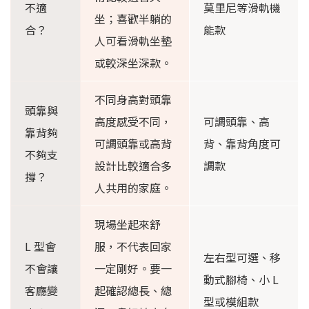
不適
莫里尼等滑軌機
坐；喜歡半躺的
合？
能款
人可看滑軌坐墊
或較深坐深款。
不同身高對頭靠
頭靠與
高度感受不同，
可調頭靠、高
靠背夠
可調頭靠或高背
背、靠背角度可
不夠支
設計比較適合多
調款
撐？
人共用的家庭。
現場坐起來舒
L 型會
服，不代表回家
左右型可選、移
不會讓
一定剛好。要一
動式腳椅、小 L
客廳變
起確認總長、總
型或模組款