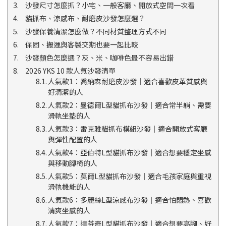
沙發尺寸怎麼抓？小宅、一般客廳、開放式空間一次看
貓抓布、涼感布、耐磨皮沙發怎麼選？
沙發保養清潔怎麼做？不同材質整理方式不同
保固、搬運與客製交期也要一起比較
沙發顏色怎麼選？灰、米、咖啡色最不容易出錯
2026 YKS 10 款人氣沙發清單
人氣款1：喬納森耐磨皮沙發｜適合喜歡皮革質感與
好清潔的人
人氣款2：曼德爾L型貓抓布沙發｜適合常半躺、需要
滑軌坐墊的人
人氣款3：雷克雅貓抓布模組沙發｜適合開放式客廳
與彈性配置的人
人氣款4：亞伯特L型貓抓布沙發｜適合想要穩定坐感
與移動腳椅的人
人氣款5：莫爾L型貓抓布沙發｜適合毛孩家庭與重視
滑軌機能的人
人氣款6：多麗絲L型涼感布沙發｜適合怕悶熱、喜歡
清爽坐感的人
人氣款7：達芬奇L型貓抓布沙發｜適合想要高腳、好