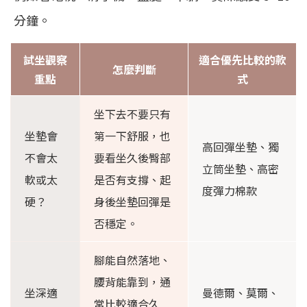
分鐘。
試坐觀察
適合優先比較的款
怎麼判斷
重點
式
坐下去不要只有
坐墊會
第一下舒服，也
高回彈坐墊、獨
不會太
要看坐久後臀部
立筒坐墊、高密
軟或太
是否有支撐、起
度彈力棉款
硬？
身後坐墊回彈是
否穩定。
腳能自然落地、
腰背能靠到，通
坐深適
曼德爾、莫爾、
常比較適合久