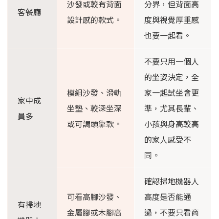
沙發或較有背面
分界，但背面高
客餐廳
設計感的款式。
度與視覺厚重感
也要一起看。
不要只用一個人
的坐姿決定，全
模組沙發、滑軌
家一起試坐會更
家中成
坐墊、較深坐深
準，尤其長輩、
員多
或可調頭靠款。
小孩與身高較高
的家人感受不
同。
確認掃地機器人
可看高腳沙發、
高度是否能通
有掃地
金屬腳或木腳高
過，不要只看商