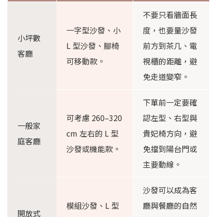
不要只看牆面長
一字型沙發、小
度，也要量沙發
小坪數
L 型沙發、腳椅
前方到茶几、電
客廳
可移動款。
視櫃的距離，避
免走道變窄。
下單前一定要確
可考慮 260–320
認左型、右型與
一般家
cm 左右的 L 型
貴妃椅方向，避
庭客廳
沙發或機能款。
免擋到陽台門或
主要動線。
沙發可以成為客
模組沙發、L 型
廳與餐廳的自然
開放式