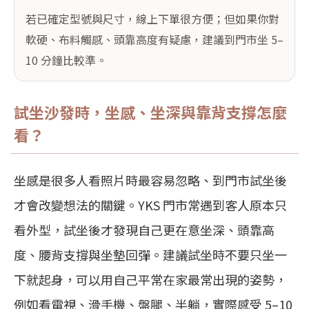
若已確定型號與尺寸，線上下單很方便；但如果你對
軟硬、布料觸感、頭靠高度有疑慮，建議到門市坐 5–
10 分鐘比較準。
試坐沙發時，坐感、坐深與靠背支撐怎麼
看？
坐感是很多人看照片時最容易忽略、到門市試坐後
才會改變想法的關鍵。YKS 門市常遇到客人原本只
看外型，試坐後才發現自己更在意坐深、頭靠高
度、腰背支撐與坐墊回彈。建議試坐時不要只坐一
下就起身，可以用自己平常在家最常出現的姿勢，
例如看電視、滑手機、盤腿、半躺，實際感受 5–10