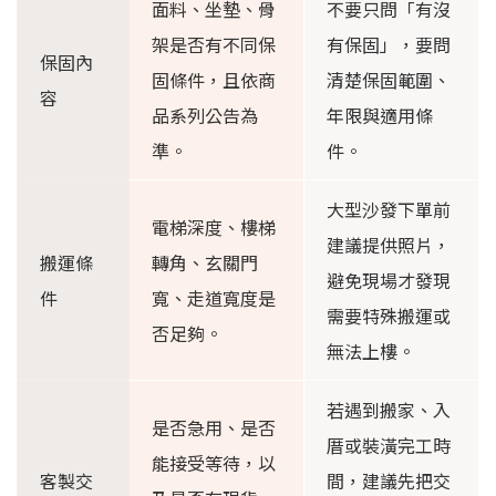
面料、坐墊、骨
不要只問「有沒
架是否有不同保
有保固」，要問
保固內
固條件，且依商
清楚保固範圍、
容
品系列公告為
年限與適用條
準。
件。
大型沙發下單前
電梯深度、樓梯
建議提供照片，
搬運條
轉角、玄關門
避免現場才發現
件
寬、走道寬度是
需要特殊搬運或
否足夠。
無法上樓。
若遇到搬家、入
是否急用、是否
厝或裝潢完工時
能接受等待，以
客製交
間，建議先把交