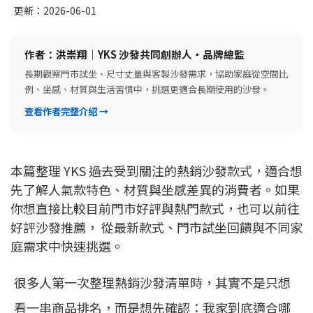
更新：
2026-06-01
作者：
洪崇翔
｜YKS 沙發共同創辦人・品牌總監
長期觀察門市試坐、尺寸丈量與客製沙發需求，協助家庭從空間比
例、坐感、材質與生活習慣中，挑選更適合長期使用的沙發。
查看作者完整介紹 →
本篇整理 YKS 過去受到關注的熱銷沙發款式，適合想
先了解人氣款特色、材質與坐感差異的消費者。如果
你想直接比較目前門市好評與熱門款式，也可以前往
好評沙發推薦
， 從最新款式、門市試坐回饋與不同家
庭需求中快速挑選。
很多人第一次整理熱銷沙發清單時，其實不是只想
看一串商品排名，而是想先確認：我家到底適合哪