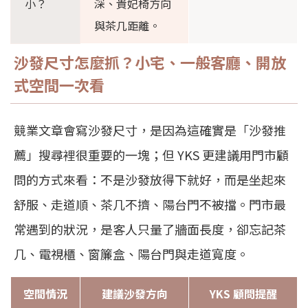
小？
深、貴妃椅方向
與茶几距離。
沙發尺寸怎麼抓？小宅、一般客廳、開放
式空間一次看
競業文章會寫沙發尺寸，是因為這確實是「沙發推
薦」搜尋裡很重要的一塊；但 YKS 更建議用門市顧
問的方式來看：不是沙發放得下就好，而是坐起來
舒服、走道順、茶几不擠、陽台門不被擋。門市最
常遇到的狀況，是客人只量了牆面長度，卻忘記茶
几、電視櫃、窗簾盒、陽台門與走道寬度。
空間情況
建議沙發方向
YKS 顧問提醒