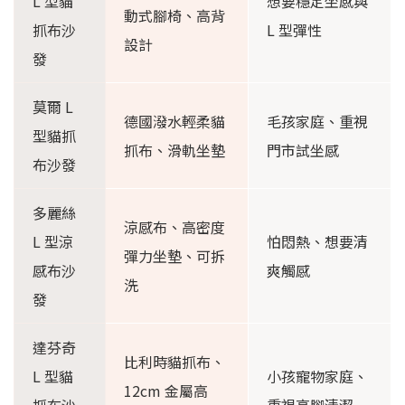
L 型貓
想要穩定坐感與
動式腳椅、高背
抓布沙
L 型彈性
設計
發
莫爾 L
德國潑水輕柔貓
毛孩家庭、重視
型貓抓
抓布、滑軌坐墊
門市試坐感
布沙發
多麗絲
涼感布、高密度
L 型涼
怕悶熱、想要清
彈力坐墊、可拆
感布沙
爽觸感
洗
發
達芬奇
比利時貓抓布、
L 型貓
小孩寵物家庭、
12cm 金屬高