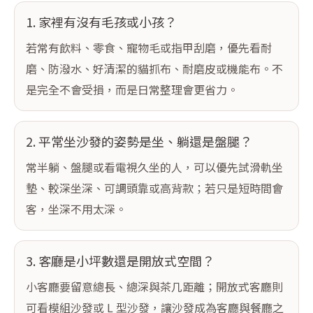
1. 家裡有沒有毛孩或小孩？
若常有飲料、零食、寵物毛或指甲刮磨，優先看耐
磨、防潑水、好清潔的貓抓布、耐磨皮或機能布。不
是完全不會受損，而是日常整理會更省力。
2. 平常坐沙發的姿勢是坐、躺還是盤腿？
常半躺、盤腿或看電視久坐的人，可以優先試滑軌坐
墊、較深坐深、可調頭靠或高背款；若只是短時間會
客，坐深不用太深。
3. 客廳是小坪數還是開放式空間？
小客廳要留意總長、總深與茶几距離；開放式客廳則
可看模組沙發或 L 型沙發，讓沙發成為客廳與餐廳之