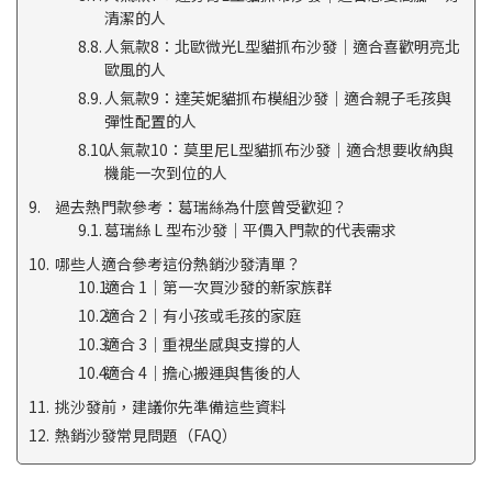
清潔的人
人氣款8：北歐微光L型貓抓布沙發｜適合喜歡明亮北
歐風的人
人氣款9：達芙妮貓抓布模組沙發｜適合親子毛孩與
彈性配置的人
人氣款10：莫里尼L型貓抓布沙發｜適合想要收納與
機能一次到位的人
過去熱門款參考：葛瑞絲為什麼曾受歡迎？
葛瑞絲 L 型布沙發｜平價入門款的代表需求
哪些人適合參考這份熱銷沙發清單？
適合 1｜第一次買沙發的新家族群
適合 2｜有小孩或毛孩的家庭
適合 3｜重視坐感與支撐的人
適合 4｜擔心搬運與售後的人
挑沙發前，建議你先準備這些資料
熱銷沙發常見問題（FAQ）