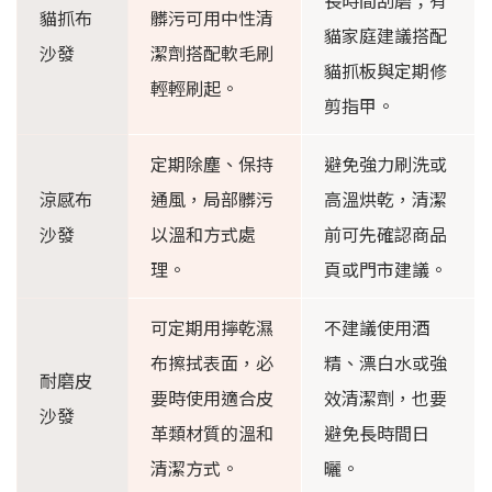
長時間刮磨；有
貓抓布
髒污可用中性清
貓家庭建議搭配
沙發
潔劑搭配軟毛刷
貓抓板與定期修
輕輕刷起。
剪指甲。
定期除塵、保持
避免強力刷洗或
涼感布
通風，局部髒污
高溫烘乾，清潔
沙發
以溫和方式處
前可先確認商品
理。
頁或門市建議。
可定期用擰乾濕
不建議使用酒
布擦拭表面，必
精、漂白水或強
耐磨皮
要時使用適合皮
效清潔劑，也要
沙發
革類材質的溫和
避免長時間日
清潔方式。
曬。