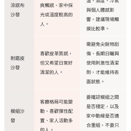
溫、濕度、冷氣
涼感布
爽觸感、家中採
與個人體感影
沙發
光或溫度較高的
響，建議現場觸
人。
摸比較準。
需避免尖銳物刮
喜歡皮革質感，
傷、長期日曬與
耐磨皮
但又希望日常好
使用刺激性清潔
沙發
清潔的人。
劑，才能維持表
面狀態。
要確認模組之間
客廳格局可能變
是否穩定，以及
模組沙
動、喜歡彈性配
家中動線是否適
發
置、家人活動多
合重組，不要只
的人。