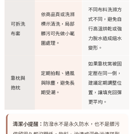
不同布料洗滌方
依商品頁或洗滌
式不同，避免自
可拆洗
標示清洗，局部
行高溫烘乾或強
布套
髒污可先做小範
力脫水造成縮水
圍處理。
變形。
如果靠枕常被固
定期拍鬆、通風
定壓在同一側，
靠枕與
與除塵，避免長
建議定期調整位
抱枕
期受潮。
置，讓填充回彈
更平均。
清潔小提醒：
防潑水不是永久防水，也不是髒污
停留很久都沒關係。飲料、油漬或深色污漬碰到