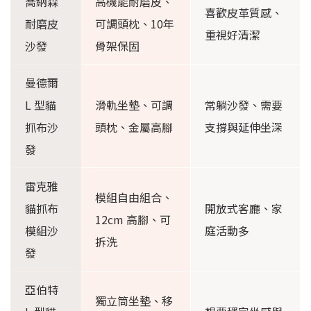
喬納森
高機能耐磨皮、
喜歡皮革質感、
耐磨皮
可調頭枕、10年
重視好清潔
沙發
骨架保固
曼德爾
L 型貓
滑軌坐墊、可調
常躺沙發、需要
抓布沙
頭枕、金屬高腳
支撐與延伸坐深
發
雷克雅
模組自由組合、
貓抓布
開放式客廳、家
12cm 高腳、可
模組沙
庭活動多
拆洗
發
亞伯特
獨立筒坐墊、移