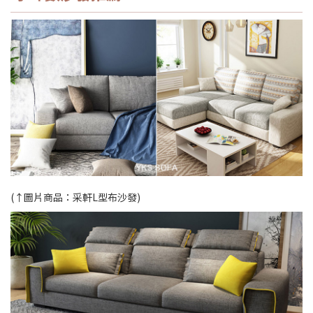
(↑圖片商品：
采軒L型布沙發
)