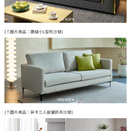
(↑圖片商品：
康緹小L型布沙發
)
(↑圖片商品：
菲卡三人座貓抓布沙發
)