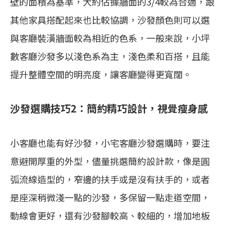
壁的面積為基準，大約佔據牆面的3/4較為合適，跟
其他家具搭配起來也比較協調，沙發顏色則可以選
與客廳裝潢牆面較為相近的色系，一般來說，小坪
數客廳沙發多以淺色系為主，淺色柔和百搭，且能
提升整體空間的明亮度，讓客廳變得更寬闊。
沙發選購技巧2：簡約精巧設計，視覺瘦身感
小客廳也能有好沙發，小宅客廳沙發選購時，要注
意避開厚重的外型，儘量挑選簡約設計款，像是圓
弧流線造型的，窄邊的扶手或是沒有扶手的，或者
是座深稍微淺一點的沙發，多保留一點走道空間，
動線會更好，還有沙發腳較高、較細的，增加地板