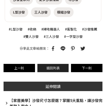
L型沙發
三人沙發
模組沙發
#L型沙發
#收納
#掃地機器人
#客製化
#沙發推薦
#雙人沙發
#三人沙發
#一字型沙發
分享此文章給朋友：
上一則
返回列表
下一則
延伸閱讀
【家居美學】沙發尺寸怎麼選？掌握5大重點，讓沙發完
美融入家中！