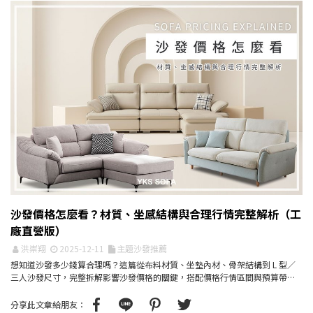
沙發價格怎麼看？材質、坐感結構與合理行情完整解析（工
廠直營版）
洪崇翔
2025-12-11
主題沙發推薦
想知道沙發多少錢算合理嗎？這篇從布料材質、坐墊內材、骨架結構到 L 型／
三人沙發尺寸，完整拆解影響沙發價格的關鍵，搭配價格行情區間與預算帶建
議，幫你看懂報價單、...
分享此文章給朋友：