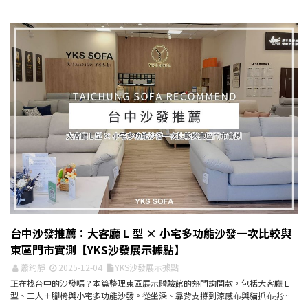
台中沙發推薦：大客廳 L 型 × 小宅多功能沙發一次比較與
東區門市實測【YKS沙發展示據點】
蕭筠靜
2025-12-04
YKS沙發展示據點
正在找台中的沙發嗎？本篇整理東區展示體驗館的熱門詢問款，包括大客廳 L
型、三人＋腳椅與小宅多功能沙發。從坐深、靠背支撐到涼感布與貓抓布挑選
重點，一次帶你掌握台...