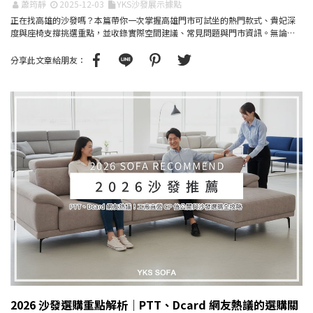
蕭筠靜
2025-12-03
YKS沙發展示據點
正在找高雄的沙發嗎？本篇帶你一次掌握高雄門市可試坐的熱門款式、貴妃深
度與座椅支撐挑選重點，並收錄實際空間建議、常見問題與門市資訊。無論
3+貴、L 型、四人沙發...
分享此文章給朋友：
2026 沙發選購重點解析｜PTT、Dcard 網友熱議的選購關