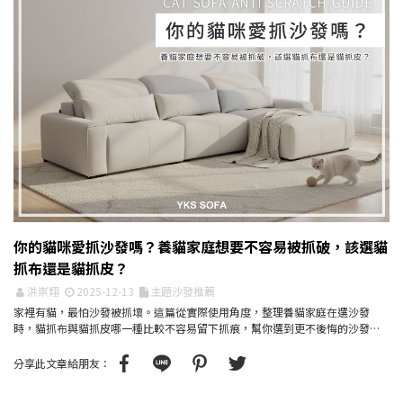
你的貓咪愛抓沙發嗎？養貓家庭想要不容易被抓破，該選貓
抓布還是貓抓皮？
洪崇翔
2025-12-13
主題沙發推薦
家裡有貓，最怕沙發被抓壞。這篇從實際使用角度，整理養貓家庭在選沙發
時，貓抓布與貓抓皮哪一種比較不容易留下抓痕，幫你選到更不後悔的沙發材
質。
分享此文章給朋友：