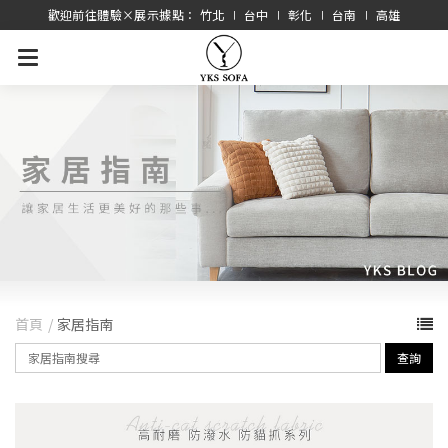
歡迎前往體驗×展示據點： 竹北 ∣ 台中 ∣ 彰化 ∣ 台南 ∣ 高雄
首頁
家居指南
查詢