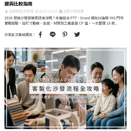
鍵與比較指南
品牌總監洪崇翔
2025-12-02
主題沙發推薦
2026 想換沙發卻被資訊淹沒嗎？本篇結合 PTT、Dcard 網友討論與 YKS 門市
實戰經驗，從尺寸動線、坐感、材質到工廠直營 CP 值，一次整理 10 款...
分享此文章給朋友：