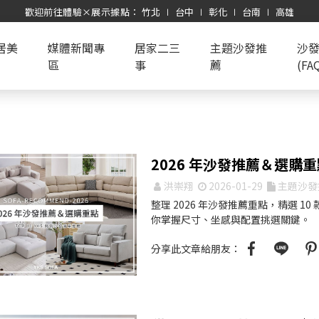
歡迎前往體驗×展示據點： 竹北 ∣ 台中 ∣ 彰化 ∣ 台南 ∣ 高雄
居美
媒體新聞專
居家二三
主題沙發推
沙
區
事
薦
(FA
2026 年沙發推薦＆選購重點
洪崇翔
2026-01-29
主題沙發
整理 2026 年沙發推薦重點，精選 1
你掌握尺寸、坐感與配置挑選關鍵。
分享此文章給朋友：