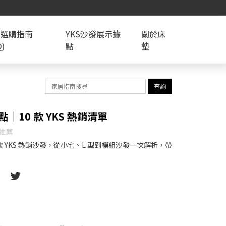
發選購指南
YKS沙發展示據
關於床
Q)
點
墊
查詢
｜10 款 YKS 熱銷清單
推薦
0 款 YKS 熱銷沙發，從小宅、L 型到模組沙發一次解析，帶