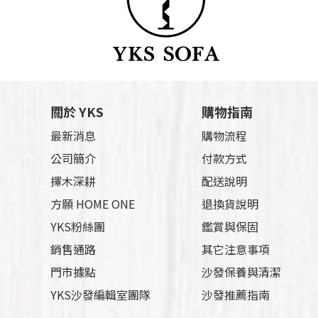
關於 YKS
購物指南
最新消息
購物流程
公司簡介
付款方式
擇木深耕
配送說明
方願 HOME ONE
退換貨說明
YKS粉絲團
鑑賞與保固
銷售通路
其它注意事項
門市據點
沙發保養與清潔
YKS沙發編輯室團隊
沙發推薦指南