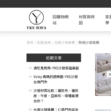
回購物網
材質與保
家
站
固
學
首頁
家居指南
主題沙發推薦
熱銷沙發推薦
近期文章
貪吃鬼熊熊-YKS沙發高雄展館
Vicky 媽媽的遊樂園-YKS沙發
台南門市
沙發材質比較｜貓抓布、貓抓
皮、牛皮、亞麻布，哪種最適
合你？
台南沙發推薦｜仁德門市試坐