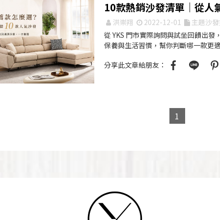
10款熱銷沙發清單｜從人
洪崇翔
2022-12-01
主題沙發
從 YKS 門市實際詢問與試坐回饋出發
保養與生活習慣，幫你判斷哪一款更
分享此文章給朋友：
1