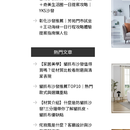
＋奇美生活圈一日提案攻略｜
YKS沙發
彰化沙發推薦｜芳苑門市試坐
＋王功海線一日行程攻略體驗
提案指南懶人包
熱門文章
【家居美學】貓抓布沙發值得
買嗎？從材質比較看耐磨與清
潔表現
貓抓布沙發推薦TOP10｜熱門
款式與選購重點
【材質介紹】什麼是防貓抓沙
發?三分鐘帶你了解貓抓皮、
貓抓布優缺點
侘寂風是什麼？客廳設計與沙