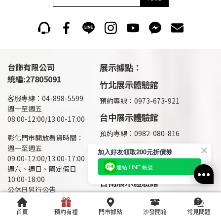
台飾有限公司
展示據點：
統編:27805091
竹北展示體驗館
客服專線：04-898-5599
預約專線：0973-673-921
週一至週五
台中展示體驗館
08:00-12:00/13:00-17:00
預約專線：0982-080-816
彰化門市開放看貨時間：
週一至週五
彰化展示體驗館(總部)
加入好友領取200元折價券
09:00-12:00/13:00-17:00
預約專線：
0986-831-528
連結 LINE 帳號
週六、週日、國定假日
10:00-18:00
台南展示體驗館
公休日另行公告
預約專線：0986-651-770
竹北/台南 門市營業時間：
首頁
預約有禮
門市據點
沙發開箱
常見問題
高雄展示體驗館
週一、週四、週五