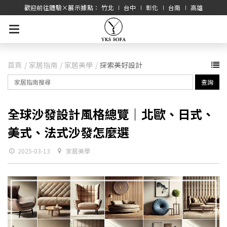
歡迎前往體驗×展示據點： 竹北 ∣ 台中 ∣ 彰化 ∣ 台南 ∣ 高雄
首頁
家居指南
家居美學
探索美好設計
查詢
全球沙發設計風格總覽｜北歐、日式、
美式、法式沙發怎麼選
2025-03-13
家居美學