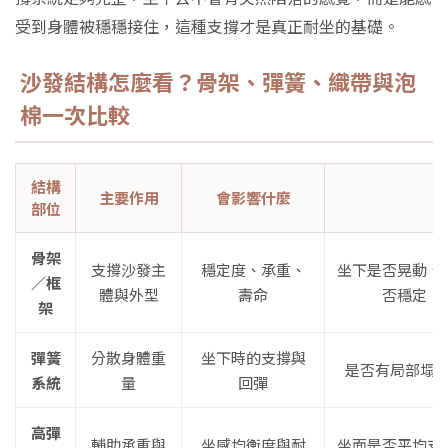
受到身體被穩穩接住，這種支撐才是真正耐坐的基礎。
沙發結構怎麼看？骨架、彈簧、織帶與泡
棉一次比較
結構
主要作用
會影響什麼
部位
骨架
支撐沙發主
穩定度、承重、
坐下是否晃動、
／框
體與外型
壽命
否穩定，
架
彈簧
分散身體重
坐下時的支撐與
是否有局部塌
系統
量
回彈
高彈
輔助承重與
坐感均衡度與耐
坐面是否平均支