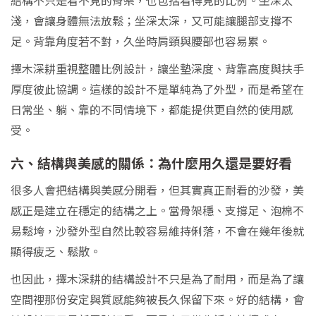
淺，會讓身體無法放鬆；坐深太深，又可能讓腿部支撐不
足。背靠角度若不對，久坐時肩頸與腰部也容易累。
擇木深耕重視整體比例設計，讓坐墊深度、背靠高度與扶手
厚度彼此協調。這樣的設計不是單純為了外型，而是希望在
日常坐、躺、靠的不同情境下，都能提供更自然的使用感
受。
六、結構與美感的關係：為什麼用久還是要好看
很多人會把結構與美感分開看，但其實真正耐看的沙發，美
感正是建立在穩定的結構之上。當骨架穩、支撐足、泡棉不
易鬆垮，沙發外型自然比較容易維持俐落，不會在幾年後就
顯得疲乏、鬆散。
也因此，擇木深耕的結構設計不只是為了耐用，而是為了讓
空間裡那份安定與質感能夠被長久保留下來。好的結構，會