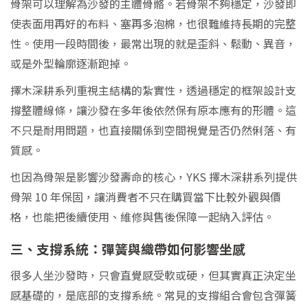
骨架可以理解為沙發的主體骨骼。若骨架不夠穩定，沙發即
使表面用再好的布料、塞再多泡棉，也很難維持長期的完整
性。使用一段時間後，最常出現的就是歪斜、鬆動、異音，
或是外型輪廓逐漸跑掉。
擇木深耕系列重視主結構的紮實性，透過穩定的框架設計支
撐整體線條，讓沙發在多年後依然保有原本應有的形體。這
不只是耐用問題，也直接關係到空間視覺是否仍然俐落、有
質感。
也因為骨架是影響沙發壽命的核心，YKS 擇木深耕系列提供
骨架 10 年保固，讓消費者不只在購買當下比較外觀與價
格，也能把後續使用、維修與售後保障一起納入評估。
三、支撐系統：彈簧與織帶如何影響坐感
很多人坐沙發時，只會直覺感受軟或硬，但其實真正決定坐
感基礎的，是底部的支撐系統。常見的支撐組合會包含彈簧