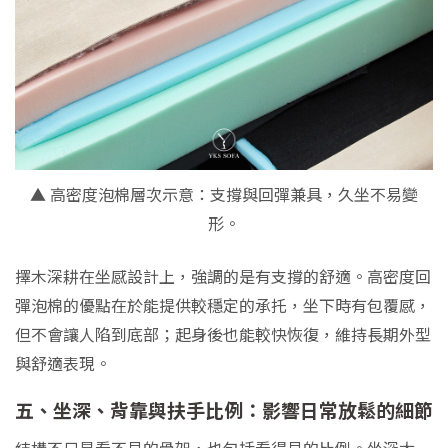
▲ 高密度泡棉層次示意：支撐與回彈兼具，久坐不易變
形。
擇木深耕在坐感設計上，強調的是有支撐的舒適。高密度回
彈泡棉的優點在於能提供較穩定的承托，坐下時有包覆感，
但不會讓人陷到底部；起身後也能較快恢復，維持長期外型
與舒適表現。
五、坐深、背靠與扶手比例：影響日常放鬆的細節
結構不只是看不見的骨架，也包括看得見的比例。坐深太