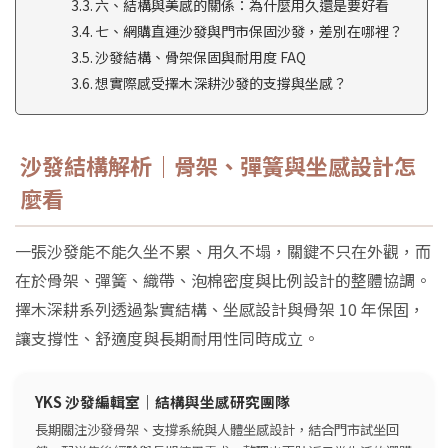
六、結構與美感的關係：為什麼用久還是要好看
七、網購直運沙發與門市保固沙發，差別在哪裡？
沙發結構、骨架保固與耐用度 FAQ
想實際感受擇木深耕沙發的支撐與坐感？
沙發結構解析｜骨架、彈簧與坐感設計怎
麼看
一張沙發能不能久坐不累、用久不塌，關鍵不只在外觀，而
在於骨架、彈簧、織帶、泡棉密度與比例設計的整體協調。
擇木深耕系列透過紮實結構、坐感設計與骨架 10 年保固，
讓支撐性、舒適度與長期耐用性同時成立。
YKS 沙發編輯室
｜結構與坐感研究團隊
長期關注沙發骨架、支撐系統與人體坐感設計，結合門市試坐回