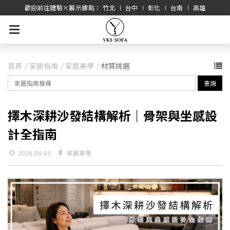
歡迎前往體驗×展示據點： 竹北 ∣ 台中 ∣ 彰化 ∣ 台南 ∣ 高雄
首頁
家居指南
家居美學
材質挑選
查詢
擇木深耕沙發結構解析｜骨架與坐感設
計全指南
2026-06-03
家居美學