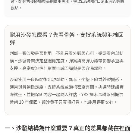
饋、配送售後經驗與長期使用需求，整理出更貼近日常生活的選購
觀點。
耐用沙發怎麼看？先看骨架、支撐系統與泡棉回
彈
判斷一張沙發是否耐用，不能只看外觀與布料，還要看內部結
構。沙發骨架決定整體穩定度，彈簧與高彈力織帶影響承重與
支撐，高密度泡棉則影響坐感回彈與是否容易塌陷。
沙發使用一段時間後出現鬆動、異音、坐墊下陷或外型變形，
通常與骨架穩定度、支撐系統或泡棉密度有關。挑選時建議實
際試坐，並把保固內容一起納入評估。YKS 擇木深耕系列提供
骨架 10 年保固，讓沙發不只買得好看，也能用得更安心。
一、沙發結構為什麼重要？真正的差異都藏在裡面