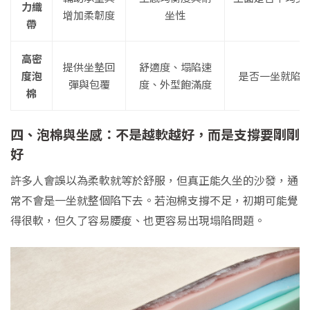
力織
增加柔韌度
坐性
帶
高密
提供坐墊回
舒適度、塌陷速
度泡
是否一坐就陷
彈與包覆
度、外型飽滿度
棉
四、泡棉與坐感：不是越軟越好，而是支撐要剛剛
好
許多人會誤以為柔軟就等於舒服，但真正能久坐的沙發，通
常不會是一坐就整個陷下去。若泡棉支撐不足，初期可能覺
得很軟，但久了容易腰痠、也更容易出現塌陷問題。