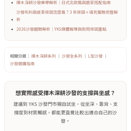
擇木深耕沙發美學解析｜日式北歐風與居家搭配指南
沙發布料與皮革保固怎麼看？3 年保固＋填充服務完整解
析
2026沙發趨勢解析｜YKS媒體報導與耐用保固重點
相關分類：
擇木深耕系列
｜
沙發全系列
｜
L型沙發
｜
沙發選購指南
想實際感受擇木深耕沙發的支撐與坐感？
建議到 YKS 沙發門市親自試坐，從坐深、靠背、支
撐度到材質觸感，都能更直覺比較出適合自己的沙
發。