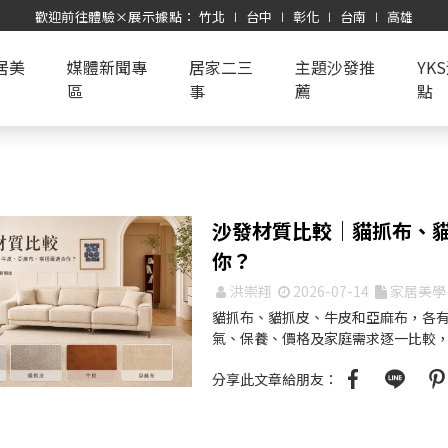
歡迎前往體驗×展示據點： 竹北 ∣ 台中 ∣ 彰化 ∣ 台南 ∣ 高雄
居美
媒體新聞專
居家二三
主題沙發推
YK
區
事
薦
點
沙發材質比較｜貓抓布、
你？
洪崇翔
2026-07-14
家居美學
貓抓布、貓抓皮、牛皮和亞麻布，各
氣、保養、價格及家庭需求逐一比較
分享此文章給朋友：