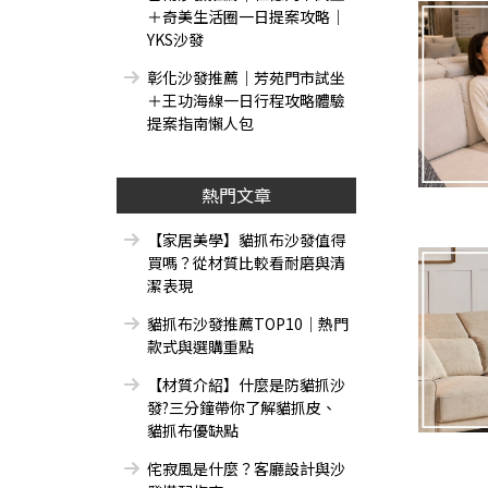
＋奇美生活圈一日提案攻略｜
YKS沙發
彰化沙發推薦｜芳苑門市試坐
＋王功海線一日行程攻略體驗
提案指南懶人包
熱門文章
【家居美學】貓抓布沙發值得
買嗎？從材質比較看耐磨與清
潔表現
貓抓布沙發推薦TOP10｜熱門
款式與選購重點
【材質介紹】什麼是防貓抓沙
發?三分鐘帶你了解貓抓皮、
貓抓布優缺點
侘寂風是什麼？客廳設計與沙