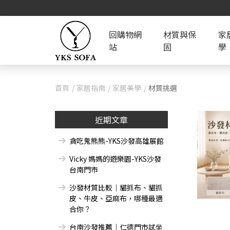
回購物網
材質與保
家
站
固
學
首頁
家居指南
家居美學
材質挑選
近期文章
貪吃鬼熊熊-YKS沙發高雄展館
Vicky 媽媽的遊樂園-YKS沙發
台南門市
沙發材質比較｜貓抓布、貓抓
皮、牛皮、亞麻布，哪種最適
合你？
台南沙發推薦｜仁德門市試坐