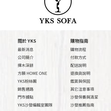
關於 YKS
購物指南
最新消息
購物流程
公司簡介
付款方式
擇木深耕
配送說明
方願 HOME ONE
退換貨說明
YKS粉絲團
鑑賞與保固
銷售通路
其它注意事項
門市據點
沙發保養與清潔
YKS沙發編輯室團隊
沙發推薦指南