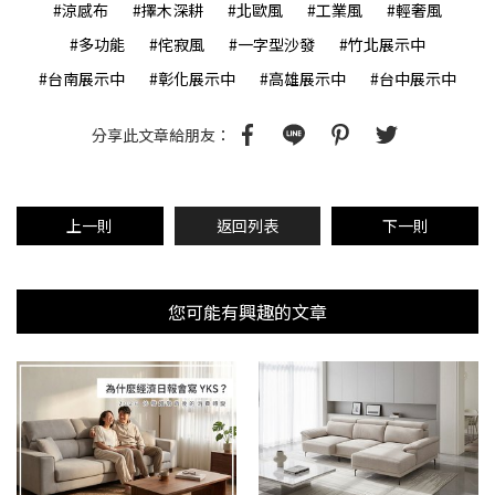
#涼感布
#擇木深耕
#北歐風
#工業風
#輕奢風
#多功能
#侘寂風
#一字型沙發
#竹北展示中
#台南展示中
#彰化展示中
#高雄展示中
#台中展示中
分享此文章給朋友：
上一則
返回列表
下一則
您可能有興趣的文章