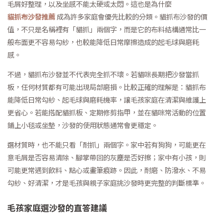
毛屑好整理，以及坐感不能太硬或太悶。這也是為什麼
貓抓布沙發推薦
成為許多家庭會優先比較的分類。貓抓布沙發的價
值，不只是名稱裡有「貓抓」兩個字，而是它的布料結構通常比一
般布面更不容易勾紗，也較能降低日常摩擦造成的起毛球與磨耗
感。
不過，貓抓布沙發並不代表完全抓不壞。若貓咪長期把沙發當抓
板，任何材質都有可能出現局部磨損。比較正確的理解是：貓抓布
能降低日常勾紗、起毛球與磨耗機率，讓毛孩家庭在清潔與維護上
更省心。若能搭配貓抓板、定期修剪指甲，並在貓咪常活動的位置
鋪上小毯或坐墊，沙發的使用狀態通常會更穩定。
選材質時，也不能只看「耐抓」兩個字。家中若有狗狗，可能更在
意毛屑是否容易清除、腳掌帶回的灰塵是否好擦；家中有小孩，則
可能更常遇到飲料、點心或畫筆痕跡。因此，耐磨、防潑水、不易
勾紗、好清潔，才是毛孩與親子家庭挑沙發時更完整的判斷標準。
毛孩家庭選沙發的直答建議