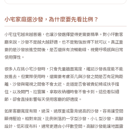
小宅家庭選沙發，為什麼要先看比例？
小宅住宅越來越普遍，也讓沙發選擇變得更需要精準。對小坪數客
廳來說，沙發不是越大越舒適，也不是勉強放得下就可以。真正重
要的是沙發放進空間後，是否還保有流暢動線、視覺呼吸感與日常
使用彈性。
很多人在挑小宅沙發時，只會先量牆面寬度，確認沙發長度能不能
放進去。但實際使用時，還需要考慮茶几與沙發之間是否有足夠距
離、沙發與電視之間會不會太近、走道是否會被貴妃椅或扶手擋
住，以及開門、拉窗簾、拿取收納櫃時會不會卡到。這些看似細
節，卻會直接影響每天使用客廳的舒適度。
如果客廳寬度有限，過深、過厚重或靠背過高的沙發，容易讓空間
顯得壓迫。相對來說，比例俐落的一字型沙發、小 L 型沙發、高腳
設計、低彩度布料，通常更適合小坪數空間。高腳沙發能讓地面露