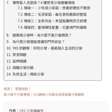
實際客人怎麼挑？4 種常見沙發選購情境
情境一：小宅或小家庭，想要舒適但不壓迫
情境二：毛孩家庭，最在意耐磨與好整理
情境三：全家共坐，希望客廳明亮又舒適
情境四：重視彈性配置，也重視門市服務
選風格沙發時，為什麼不能只看顏色？
為什麼沙發還是建議到門市試坐？
YKS 的觀察：好的沙發，是能融入生活的沙發
常見問題
延伸閱讀
相關沙發分類
先想生活，再挑沙發
首頁
〉
家居指南
〉
買沙發不只看價格｜YKS觀察小宅與毛孩家庭選沙發趨勢
作者：
YKS 沙發編輯室