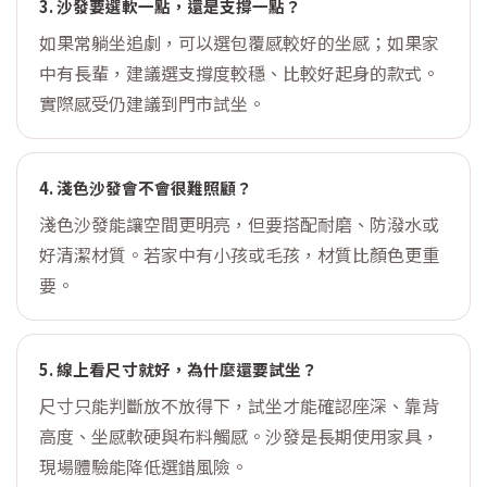
3. 沙發要選軟一點，還是支撐一點？
如果常躺坐追劇，可以選包覆感較好的坐感；如果家
中有長輩，建議選支撐度較穩、比較好起身的款式。
實際感受仍建議到門市試坐。
4. 淺色沙發會不會很難照顧？
淺色沙發能讓空間更明亮，但要搭配耐磨、防潑水或
好清潔材質。若家中有小孩或毛孩，材質比顏色更重
要。
5. 線上看尺寸就好，為什麼還要試坐？
尺寸只能判斷放不放得下，試坐才能確認座深、靠背
高度、坐感軟硬與布料觸感。沙發是長期使用家具，
現場體驗能降低選錯風險。