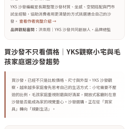
YKS 沙發編輯室長期整理沙發材質、坐感、空間搭配與門市
試坐經驗，協助消費者用更清楚的方式挑選適合自己的沙
發。
查看作者完整介紹 →
品牌觀點審閱：
洪崇翔｜YKS 沙發共同創辦人・品牌總監
買沙發不只看價格｜YKS觀察小宅與毛
孩家庭選沙發趨勢
買沙發，已經不只是比較價格、尺寸與外型。YKS 沙發觀
察，越來越多家庭會先思考自己的生活方式：小宅需要不壓
迫的比例，毛孩家庭重視耐磨與好清潔，開放式客廳則在意
沙發是否能成為家的視覺重心。沙發選購，正在從「買家
具」轉向「規劃生活」。