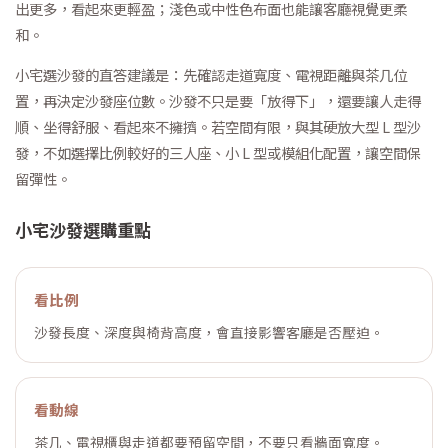
出更多，看起來更輕盈；淺色或中性色布面也能讓客廳視覺更柔
和。
小宅選沙發的直答建議是：先確認走道寬度、電視距離與茶几位
置，再決定沙發座位數。沙發不只是要「放得下」，還要讓人走得
順、坐得舒服、看起來不擁擠。若空間有限，與其硬放大型 L 型沙
發，不如選擇比例較好的三人座、小 L 型或模組化配置，讓空間保
留彈性。
小宅沙發選購重點
看比例
沙發長度、深度與椅背高度，會直接影響客廳是否壓迫。
看動線
茶几、電視櫃與走道都要預留空間，不要只看牆面寬度。