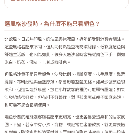
選風格沙發時，為什麼不能只看顏色？
北歐風、日式無印風、奶油風與侘寂風，近年都受到消費者關注。
這些風格看起來不同，但共同特點是重視簡潔線條、低彩度配色與
舒適生活感。也因為如此，很多人選沙發時會先從顏色下手，例如
米白、奶茶、淺灰、卡其或咖啡色。
但風格沙發不是只看顏色。沙發比例、椅腳高度、扶手厚度、靠背
線條、布料紋理與坐墊厚薄，都會影響整體風格。如果沙發顏色很
柔和，但造型過於厚重，放在小坪數客廳裡仍可能顯得壓迫；如果
沙發線條很好看，但布料不好整理，對毛孩家庭或親子家庭來說，
也可能不適合長期使用。
淺色沙發的確能讓客廳看起來更明亮，也更容易營造柔和的居家氛
圍。不過，若家中有小孩、寵物，或經常在客廳飲食，就更需要搭
配耐磨、防潑水與好清潔材質。否則即使剛買時很美，使用一段時