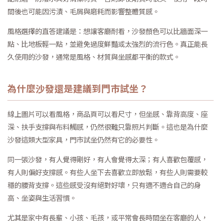
間後也可能因污漬、毛屑與磨耗而影響整體質感。
風格選擇的直答建議是：想讓客廳耐看，沙發顏色可以比牆面深一
點、比地板輕一點，並避免過度鮮豔或太強烈的流行色。真正能長
久使用的沙發，通常是風格、材質與坐感都平衡的款式。
為什麼沙發還是建議到門市試坐？
線上圖片可以看風格，商品頁可以看尺寸，但坐感、靠背高度、座
深、扶手支撐與布料觸感，仍然很難只靠照片判斷。這也是為什麼
沙發這類大型家具，門市試坐仍然有它的必要性。
同一張沙發，有人覺得剛好，有人會覺得太深；有人喜歡包覆感，
有人則偏好支撐感。有些人坐下去喜歡立即放鬆，有些人則需要較
穩的腰背支撐。這些感受沒有絕對好壞，只有適不適合自己的身
高、坐姿與生活習慣。
尤其是家中有長輩、小孩、毛孩，或平常會長時間坐在客廳的人，