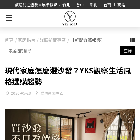
歡迎前往體驗×展示據點： 竹北 ∣ 台中 ∣ 彰化 ∣ 台南 ∣ 高雄
首頁
家居指南
媒體新聞專區
【新聞媒體報導】
查詢
現代家庭怎麼選沙發？YKS觀察生活風
格選購趨勢
2026-05-28
媒體新聞專區