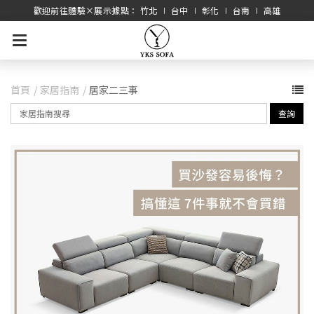
歡迎前往體驗×展示據點： 竹北 ∣ 台中 ∣ 彰化 ∣ 台南 ∣ 高雄
首頁
家居指南
居家二三事
查詢