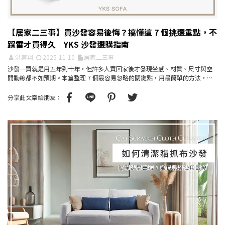
【居家二三事】買沙發容易後悔？搞懂這 7 個挑選重點，不
踩雷才買得久｜YKS 沙發選購指南
洪崇翔
2025-11-10
居家二三事
沙發一買就是用五年到十年，但許多人買回家後才發現坐感、材質、尺寸與空
間動線都不如預期。本篇整理 7 個最容易忽略的關鍵點，用最簡單的方法，幫
你一次挑到真正適合自...
分享此文章給朋友：