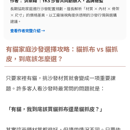
作者：
洪崇翔
｜YKS 沙發共同創辦人・品牌總監
長期協助家庭進行沙發配置規劃，擅長解析「材質 × 內材 × 骨架
× 尺寸」的價格差異，以工廠端視角提供透明的沙發行情與選購
建議。
查看作者完整介紹 →
有貓家庭沙發選擇攻略：貓抓布 vs 貓抓
皮，到底該怎麼選？
只要家裡有貓，挑沙發材質就會變成一項重要課
題。許多客人看沙發時最常問的問題就是：
「有貓，我到底該買貓抓布還是貓抓皮？」
其實這兩種材質都很好，但適用情況不同。只要依