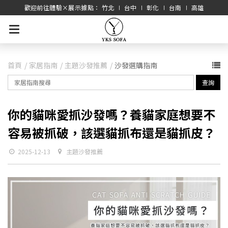
歡迎前往體驗×展示據點： 竹北 ∣ 台中 ∣ 彰化 ∣ 台南 ∣ 高雄
首頁
家居指南
主題沙發推薦
沙發選購指南
查詢
你的貓咪愛抓沙發嗎？養貓家庭想要不
容易被抓破，該選貓抓布還是貓抓皮？
2025-12-13
主題沙發推薦