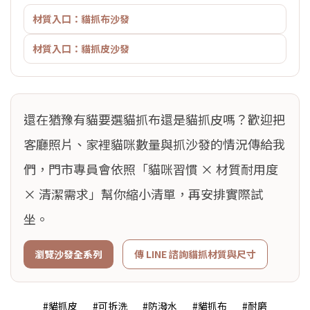
材質入口：貓抓布沙發
材質入口：貓抓皮沙發
還在猶豫有貓要選貓抓布還是貓抓皮嗎？歡迎把
客廳照片、家裡貓咪數量與抓沙發的情況傳給我
們，門市專員會依照「貓咪習慣 × 材質耐用度
× 清潔需求」幫你縮小清單，再安排實際試
坐。
瀏覽沙發全系列
傳 LINE 諮詢貓抓材質與尺寸
#貓抓皮
#可拆洗
#防潑水
#貓抓布
#耐磨