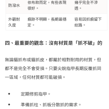
依布款而定，有些表現
幾乎完全不滲
防潑水
很好。
透。
外觀耐
痕跡不明顯，長期最穩
容易因抓痕留下
久度
定。
紋路。
四、最重要的觀念：沒有材質是「抓不破」的
無論
貓抓布或貓抓皮
，都屬於相對耐用的材質，但
都不是完全不會受損。只要尖銳指甲長期反覆抓同
一區域，任何材質都可能破損。
定期修剪指甲。
準備抓柱、抓板分散抓的需求。