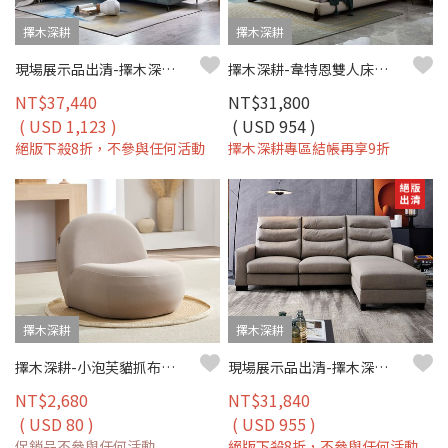
擇木深耕
擇木深耕
現場展示品出清-擇木深耕-莫利L型貓抓布沙發(左型)
擇木深耕-韋特恩雙人床架 床台 貓抓布
NT$37,440
NT$31,800
( USD 1,123 )
( USD 954 )
絕版下殺8折，不參與任何活動
擇木深耕專區結帳再享9折
擇木深耕
擇木深耕
擇木深耕-小泡芙貓抓布沙發椅(五色)
現場展示品出清-擇木深耕-喬堤L型貓抓皮收納沙發
NT$2,680
NT$31,840
( USD 80 )
( USD 955 )
促銷品不參與任何活動
絕版下殺8折，不參與任何活動