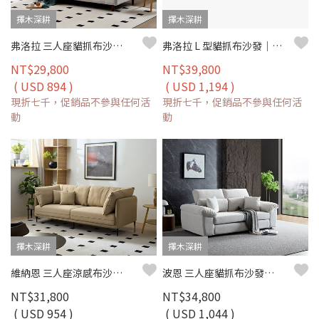
擇木深耕
擇木深耕
弗洛拉 三人座貓抓布沙發｜皮絨貓抓布 × 防潑水耐磨 × 獨立筒坐墊 – 擇木深耕
弗洛拉 L 型貓抓布沙發｜獨立筒坐墊 × 防潑水耐磨 × 可拆洗布套 × 移動腳椅–擇木深耕
NT$29,800
NT$39,800
( USD 894 )
( USD 1,194 )
現折七千，促銷品不參與任何活
現折七千，促銷品不參與任何活
動
動
擇木深耕
擇木深耕
維納恩 三人座涼感布沙發｜清新機能涼感布 × 高密度彈力坐墊 × 金屬高腳設計 – 擇木深耕系列
波恩 三人座貓抓布沙發｜比利時貓抓布 × 可調式頭靠 × 寬扶手設計 – 擇木深耕
NT$31,800
NT$34,800
( USD 954 )
( USD 1,044 )