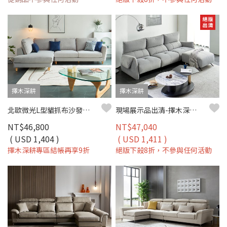
擇木深耕
擇木深耕
北歐微光L型貓抓布沙發｜比利時貓抓布 × 防潑水耐磨 × 可拆洗布套 × 左右型–擇木深耕
現場展示品出清-擇木深耕-米菲L型貓抓布沙發
NT$46,800
NT$47,040
( USD 1,404 )
( USD 1,411 )
擇木深耕專區結帳再享9折
絕版下殺8折，不參與任何活動