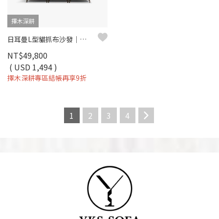
擇木深耕
日耳曼L型貓抓布沙發｜滑軌式坐墊 × 耐磨防潑水 × 可調頭靠枕 – 擇木深耕
NT$49,800
( USD 1,494 )
擇木深耕專區結帳再享9折
1
2
3
4