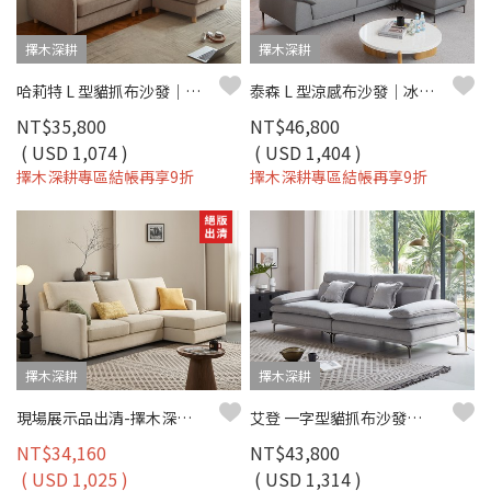
擇木深耕
擇木深耕
哈莉特 L 型貓抓布沙發｜防油防污防潑水 × 移動式腳椅 × 左右型自由擺放 – 擇木深耕
泰森 L 型涼感布沙發｜冰爽涼感布 × 高回彈坐墊 × 十年骨架保固 – 擇木深耕系列
NT$35,800
NT$46,800
( USD 1,074 )
( USD 1,404 )
擇木深耕專區結帳再享9折
擇木深耕專區結帳再享9折
擇木深耕
擇木深耕
現場展示品出清-擇木深耕-米蓮娜L型貓抓布沙發(左/右型)
艾登 一字型貓抓布沙發｜舒柔貓抓布 × 羽絨＋高密度彈力坐墊 × 十年骨架保固 – 擇木深耕系列
NT$34,160
NT$43,800
( USD 1,025 )
( USD 1,314 )