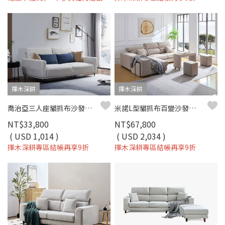
擇木深耕
擇木深耕
喬治亞三人座貓抓布沙發｜可調椅背 × 深座設計 × 防潑水耐磨 × SGS貓抓布–擇木深耕
米諾L型貓抓布百變沙發組｜百變組合 × 可調頭靠 × 防潑水耐磨 × 活動扶手–擇木深耕
NT$33,800
NT$67,800
( USD 1,014 )
( USD 2,034 )
擇木深耕專區結帳再享9折
擇木深耕專區結帳再享9折