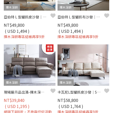
擇木深耕
擇木深耕
亞伯特 L 型貓抓皮沙發｜防刮耐磨 × 好清潔 × 穩定高支撐 – 擇木深耕
亞伯特 L 型貓抓布沙發｜防潑水貓抓布 × 移動式腳椅 × 獨立筒坐墊 – 擇木深耕
NT$49,800
NT$49,800
( USD 1,494 )
( USD 1,494 )
擇木深耕專區結帳再享9折
擇木深耕專區結帳再享9折
擇木深耕
擇木深耕
現場展示品出清-擇木深耕-伯頓L型收納貓抓皮沙發
卡瓦尼L型貓抓皮沙發｜SGS貓抓皮×獨立筒坐墊×可移動背靠 – 擇木深耕
NT$39,840
NT$58,800
( USD 1,195 )
( USD 1,764 )
絕版下殺8折，不參與任何活動
擇木深耕專區結帳再享9折