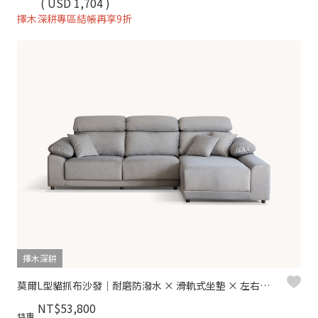
( USD 1,704 )
擇木深耕專區結帳再享9折
擇木深耕
莫爾L型貓抓布沙發｜耐磨防潑水 × 滑軌式坐墊 × 左右型可選–擇木深耕
NT$53,800
特惠