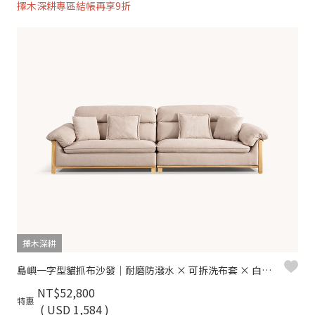
擇木深耕專區結帳再享9折
擇木深耕
島嶼一字型貓抓布沙發｜耐磨防潑水 × 可拆洗布套 × 白蠟木扶手 – 擇木深耕
NT$52,800
特惠
( USD 1,584 )