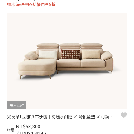
擇木深耕專區結帳再享9折
擇木深耕
米蘭朵L型貓抓布沙發｜防潑水耐磨 × 滑軌坐墊 × 可調頭枕 –擇木深耕
NT$53,800
特惠
( USD 1,614 )