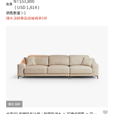
NT$53,800
售價
( USD 1,614 )
銷售數量＞1
擇木深耕專區結帳再享9折
擇木深耕
卡芮兒L型貓抓布沙發｜耐磨防潑水 × 可調式頭靠 × 可拆洗布套 – 擇木深耕