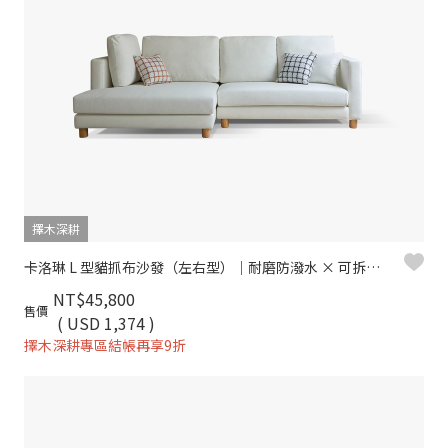
擇木深耕
卡洛琳 L 型貓抓布沙發（左右型）｜耐磨防潑水 × 可拆洗布套 × 親子寵物首選 – 擇木深耕
NT$45,800
售價
( USD 1,374 )
擇木深耕專區結帳再享9折