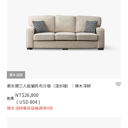
擇木深耕
索米爾三人座貓抓布沙發（淺米咖）｜擇木深耕
NT$26,800
售價
( USD 804 )
擇木深耕專區結帳再享9折