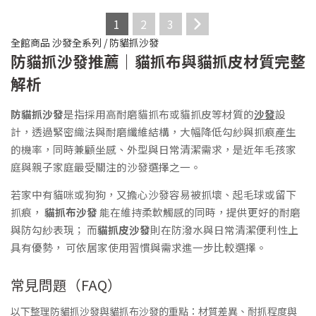
1
2
3
全館商品
沙發全系列
/
防貓抓沙發
防貓抓沙發推薦｜貓抓布與貓抓皮材質完整
解析
防貓抓沙發
是指採用高耐磨貓抓布或貓抓皮等材質的
沙發
設
計，透過緊密織法與耐磨纖維結構，大幅降低勾紗與抓痕產生
的機率，同時兼顧坐感、外型與日常清潔需求，是近年毛孩家
庭與親子家庭最受關注的沙發選擇之一。
若家中有貓咪或狗狗，又擔心沙發容易被抓壞、起毛球或留下
抓痕，
貓抓布沙發
能在維持柔軟觸感的同時，提供更好的耐磨
與防勾紗表現； 而
貓抓皮沙發
則在防潑水與日常清潔便利性上
具有優勢， 可依居家使用習慣與需求進一步比較選擇。
常見問題（FAQ）
以下整理防貓抓沙發與貓抓布沙發的重點：材質差異、耐抓程度與