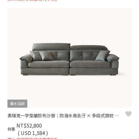
擇木深耕
奧瑞克一字型貓抓布沙發｜防潑水易去汙 × 多段式頭枕 × 可拆洗布套 – 擇木深耕
NT$52,800
特惠
( USD 1,584 )