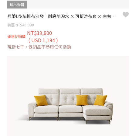
擇木深耕
貝蒂L型貓抓布沙發｜耐磨防潑水 × 可拆洗布套 × 左右移動腳椅 – 擇木深耕
特惠 NT$46,800
NT$39,800
優惠促銷價
( USD 1,194 )
現折七千，促銷品不參與任何活動