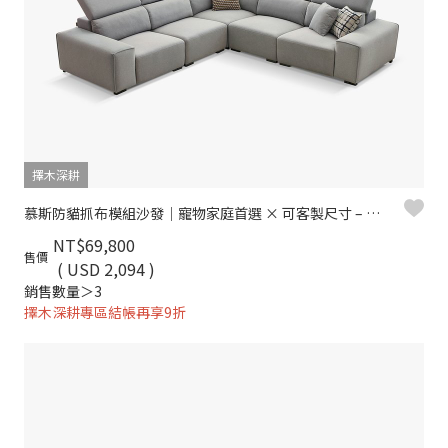
擇木深耕
慕斯防貓抓布模組沙發｜寵物家庭首選 × 可客製尺寸 – 擇木深耕
NT$69,800
售價
( USD 2,094 )
銷售數量＞3
擇木深耕專區結帳再享9折