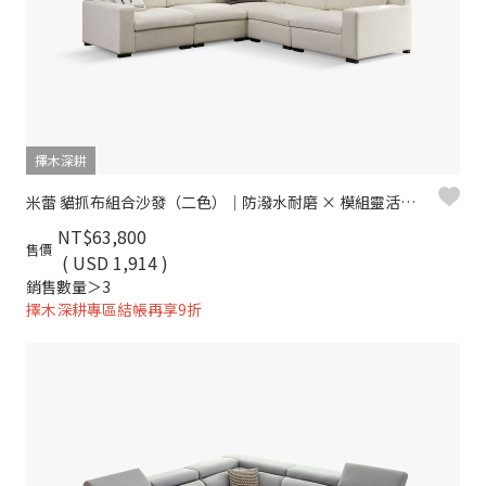
擇木深耕
米蕾 貓抓布組合沙發（二色）｜防潑水耐磨 × 模組靈活拼接– 擇木深耕
NT$63,800
售價
( USD 1,914 )
銷售數量＞3
擇木深耕專區結帳再享9折