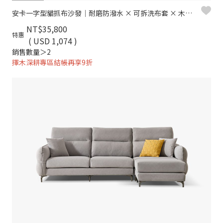
安卡一字型貓抓布沙發｜耐磨防潑水 × 可拆洗布套 × 木質高腳設計 – 擇木深耕
NT$35,800
特惠
( USD 1,074 )
銷售數量＞2
擇木深耕專區結帳再享9折