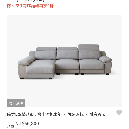
擇木深耕專區結帳再享9折
擇木深耕
佐伊L型貓抓布沙發｜滑軌坐墊 × 可調頭枕 × 耐磨防潑水 × 左右型–擇木深耕
NT$56,800
特惠