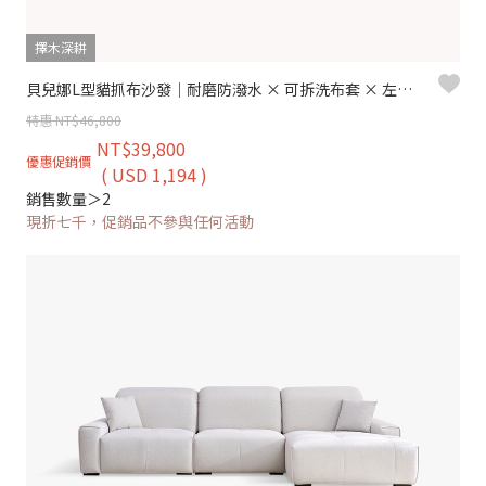
擇木深耕
貝兒娜L型貓抓布沙發｜耐磨防潑水 × 可拆洗布套 × 左右移動腳椅 – 擇木深耕
特惠 NT$46,800
NT$39,800
優惠促銷價
( USD 1,194 )
銷售數量＞2
現折七千，促銷品不參與任何活動