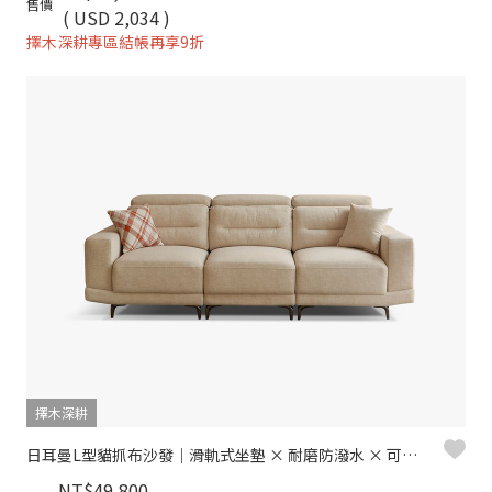
售價
( USD 2,034 )
擇木深耕專區結帳再享9折
擇木深耕
日耳曼L型貓抓布沙發｜滑軌式坐墊 × 耐磨防潑水 × 可調頭靠枕 – 擇木深耕
NT$49,800