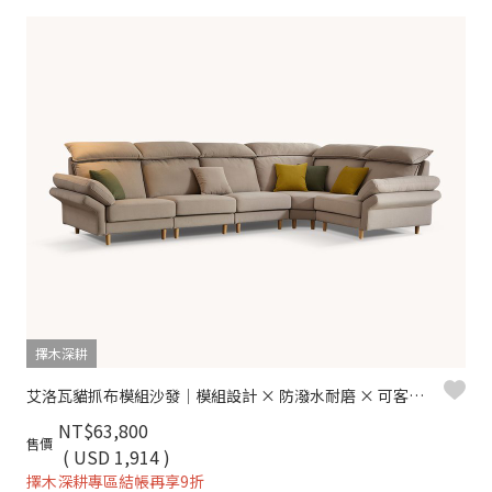
擇木深耕
艾洛瓦貓抓布模組沙發｜模組設計 × 防潑水耐磨 × 可客製尺寸 – 擇木深耕
NT$63,800
售價
( USD 1,914 )
擇木深耕專區結帳再享9折