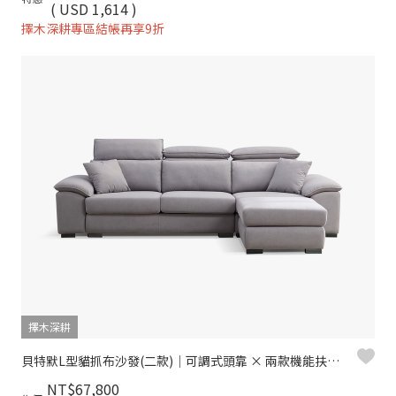
( USD 1,614 )
擇木深耕專區結帳再享9折
擇木深耕
貝特默L型貓抓布沙發(二款)｜可調式頭靠 × 兩款機能扶手 × 耐磨防潑水–擇木深耕
NT$67,800