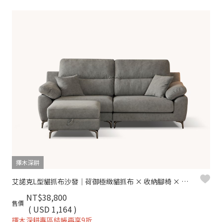
擇木深耕
艾諾克L型貓抓布沙發｜荷御極緻貓抓布 × 收納腳椅 × 可拆洗布套 – 擇木深耕
NT$38,800
售價
( USD 1,164 )
擇木深耕專區結帳再享9折