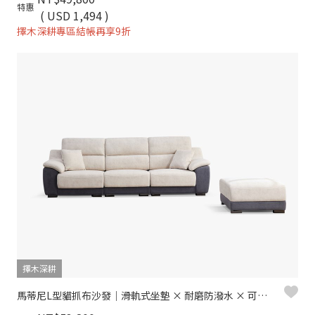
特惠
( USD 1,494 )
擇木深耕專區結帳再享9折
擇木深耕
馬蒂尼L型貓抓布沙發｜滑軌式坐墊 × 耐磨防潑水 × 可拆洗布套 – 擇木深耕