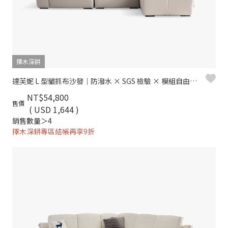
擇木深耕
達芙妮 L 型貓抓布沙發｜防潑水 × SGS 檢驗 × 模組自由組合
NT$54,800
售價
( USD 1,644 )
銷售數量＞4
擇木深耕專區結帳再享9折