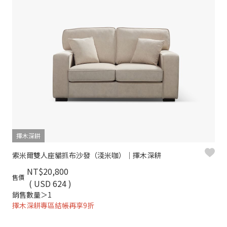
擇木深耕
索米爾雙人座貓抓布沙發（淺米咖）｜擇木深耕
NT$20,800
售價
( USD 624 )
銷售數量＞1
擇木深耕專區結帳再享9折