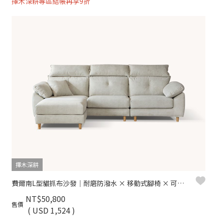
擇木深耕專區結帳再享9折
擇木深耕
費爾南L型貓抓布沙發｜耐磨防潑水 × 移動式腳椅 × 可拆洗布套 – 擇木深耕
NT$50,800
售價
( USD 1,524 )