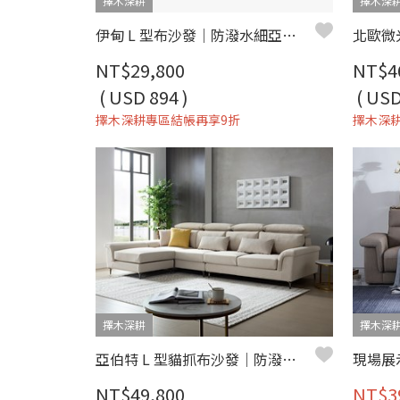
擇木深耕
擇木深
伊甸 L 型布沙發｜防潑水細亞麻布 × 移動式腳椅 × 多種擺放方式 – 擇木深耕
NT$29,800
NT$4
( USD 894 )
( USD
擇木深耕專區結帳再享9折
擇木深
擇木深耕
擇木深
亞伯特 L 型貓抓布沙發｜防潑水貓抓布 × 移動式腳椅 × 獨立筒坐墊 – 擇木深耕
NT$49,800
NT$3