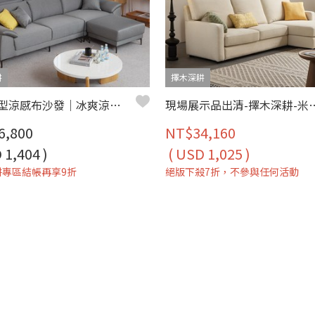
耕
擇木深耕
泰森 L 型涼感布沙發｜冰爽涼感布 × 高回彈坐墊 × 十年骨架保固 – 擇木深耕系列
現場展示品出清-擇木深耕-米蓮
6,800
NT$34,160
 1,404 )
( USD 1,025 )
耕專區結帳再享9折
絕版下殺7折，不參與任何活動