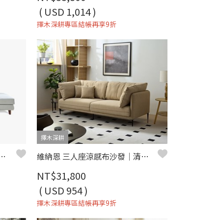
( USD 1,014 )
擇木深耕專區結帳再享9折
擇木深耕
沙發｜獨立筒坐墊 × 防潑水耐磨 × 可拆洗布套 × 移動腳椅–擇木深耕
維納恩 三人座涼感布沙發｜清新機能涼感布 × 高密度彈力坐墊 × 金屬高腳設計 – 擇木深耕系列
NT$31,800
( USD 954 )
擇木深耕專區結帳再享9折