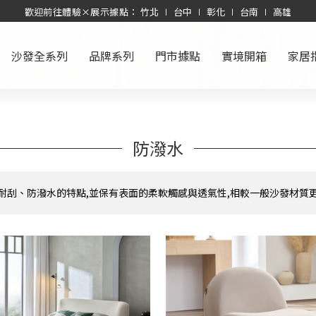
歡迎前往體驗×展示據點： 竹北 ∣ 台中 ∣ 彰化 ∣ 台南 ∣ 高雄
沙發全系列
品牌系列
門市據點
實境開箱
家居
防潑水
耐刮、防潑水的特點,並保有表面的柔軟觸感與透氣性,相較一般沙發材質