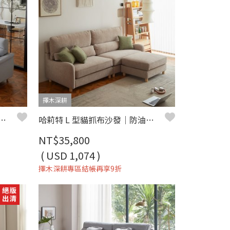
擇木深耕
布沙發｜機能涼感紗 × 防潑水耐磨 × 左右型自由配置 – 擇木深耕
哈莉特 L 型貓抓布沙發｜防油防污防潑水 × 移動式腳椅 × 左右型自由擺放 – 擇木深耕
NT$35,800
( USD 1,074 )
擇木深耕專區結帳再享9折