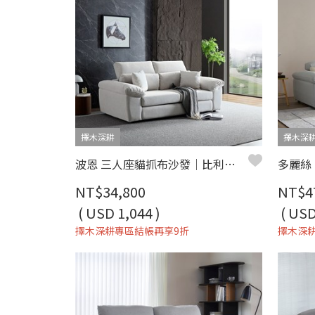
擇木深耕
擇木深
波恩 三人座貓抓布沙發｜比利時貓抓布 × 可調式頭靠 × 寬扶手設計 – 擇木深耕
NT$34,800
NT$4
( USD 1,044 )
( USD
擇木深耕專區結帳再享9折
擇木深