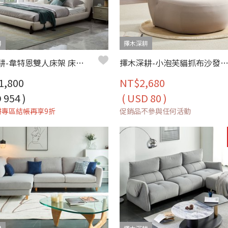
耕
擇木深耕
擇木深耕-韋特恩雙人床架 床台 貓抓布
擇木深耕-小泡芙貓抓布沙發椅(五
1,800
NT$2,680
 954 )
( USD 80 )
耕專區結帳再享9折
促銷品不參與任何活動