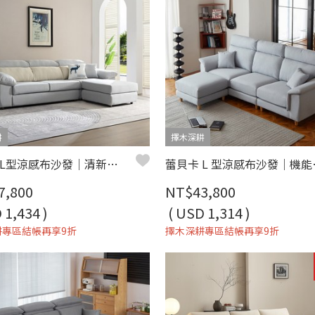
耕
擇木深耕
多麗絲 L型涼感布沙發｜清新機能涼感布 × 高密度彈力坐墊 × 可拆洗布套 – 擇木深耕系列
蕾貝卡 L 型涼感
7,800
NT$43,800
 1,434 )
( USD 1,314 )
耕專區結帳再享9折
擇木深耕專區結帳再享9折