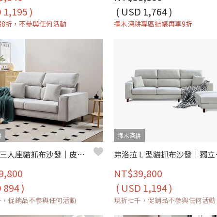
 1,195 )
( USD 1,764 )
殺8折，不參與任何活動
擇木深耕專區結帳再享9折
耕
擇木深耕
弗洛拉 三人座貓抓布沙發｜皮絨貓抓布 × 防潑水耐磨 × 獨立筒坐墊 – 擇木深耕
弗洛拉 L 型貓抓布
9,800
NT$39,800
 894 )
( USD 1,194 )
千，促銷品不參與任何活動
現折七千，促銷品不參與任何活動