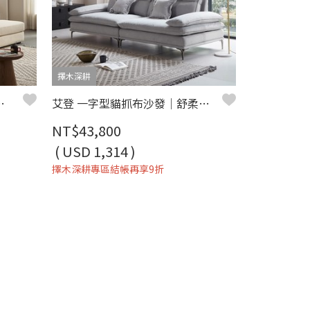
擇木深耕
娜L型貓抓布沙發(左/右型)
艾登 一字型貓抓布沙發｜舒柔貓抓布 × 羽絨＋高密度彈力坐墊 × 十年骨架保固 – 擇木深耕系列
NT$43,800
( USD 1,314 )
擇木深耕專區結帳再享9折