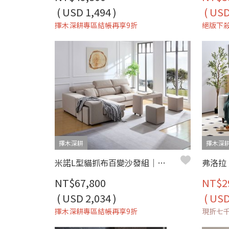
( USD 1,494 )
( USD
擇木深耕專區結帳再享9折
絕版下
擇木深耕
擇木深
米諾L型貓抓布百變沙發組｜百變組合 × 可調頭靠 × 防潑水耐磨 × 活動扶手–擇木深耕
NT$67,800
NT$2
( USD 2,034 )
( USD
擇木深耕專區結帳再享9折
現折七