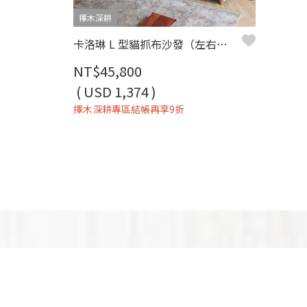
擇木深耕
卡洛琳 L 型貓抓布沙發（左右型）｜耐磨防潑水 × 可拆洗布套 × 親子寵物首選 – 擇木深耕
NT$45,800
( USD 1,374 )
擇木深耕專區結帳再享9折