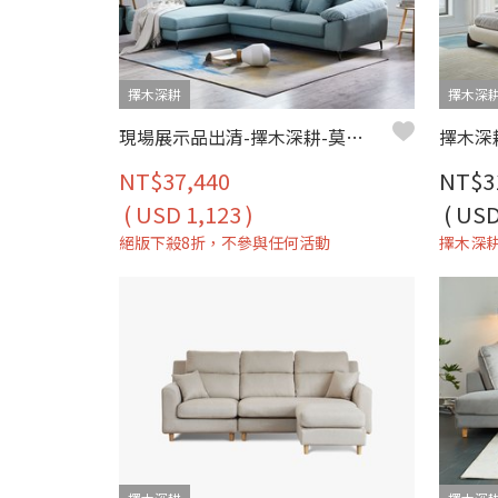
擇木深耕
擇木深
現場展示品出清-擇木深耕-莫利L型貓抓布沙發(左型)
NT$37,440
NT$3
( USD 1,123 )
( USD
絕版下殺8折，不參與任何活動
擇木深