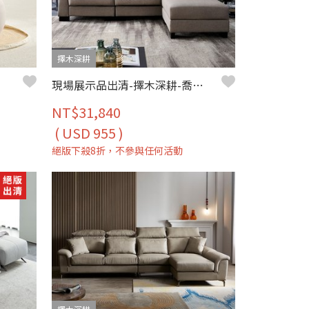
擇木深耕
色)
現場展示品出清-擇木深耕-喬堤L型貓抓皮收納沙發
NT$31,840
( USD 955 )
絕版下殺8折，不參與任何活動