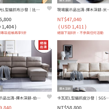
耕
擇木深耕
北歐微光L型貓抓布沙發｜比利時貓抓布 × 防潑水耐磨 × 可拆洗布套 × 左右型–擇木深耕
現場展示品出清-擇木深
6,800
NT$47,040
 1,404 )
( USD 1,411 )
耕專區結帳再享9折
絕版下殺8折，不參與任何活動
耕
擇木深耕
現場展示品出清-擇木深耕-伯頓L型收納貓抓皮沙發
卡瓦尼L型貓抓皮沙發｜SGS貓抓皮×獨立筒坐墊×可移動背
9,840
NT$58,800