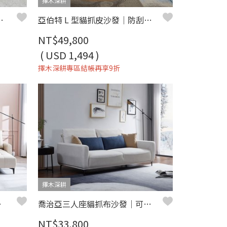
擇木深耕
耕-米菲L型貓抓布沙發
亞伯特 L 型貓抓皮沙發｜防刮耐磨 × 好清潔 × 穩定高支撐 – 擇木深耕
NT$49,800
( USD 1,494 )
擇木深耕專區結帳再享9折
擇木深耕
靠 – 擇木深耕
喬治亞三人座貓抓布沙發｜可調椅背 × 深座設計 × 防潑水耐磨 × SGS貓抓布–擇木深耕
NT$33,800