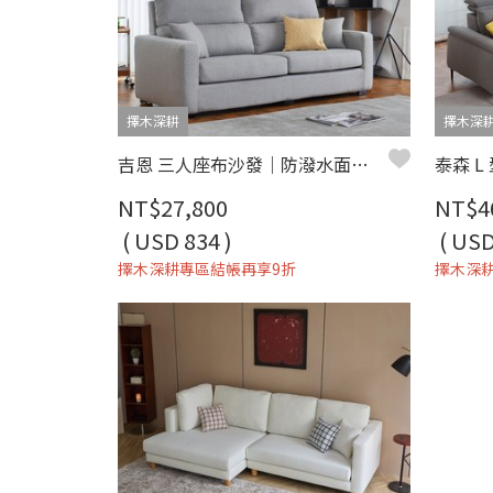
擇木深耕
擇木深
吉恩 三人座布沙發｜防潑水面料 × 加高靠枕 × 可拆洗布套 – 擇木深耕
NT$27,800
NT$4
( USD 834 )
( USD
擇木深耕專區結帳再享9折
擇木深