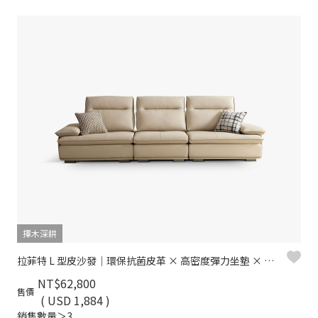
擇木深耕
拉菲特 L 型皮沙發｜環保抗菌皮革 × 高密度彈力坐墊 × 十年骨架保固 – 擇木深耕系列
NT$62,800
售價
( USD 1,884 )
銷售數量＞3