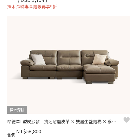
擇木深耕專區結帳再享9折
擇木深耕
哈德森L型皮沙發｜抗污耐磨皮革 × 雙層坐墊結構 × 移動腳椅 – 擇木深耕
NT$58,800
售價