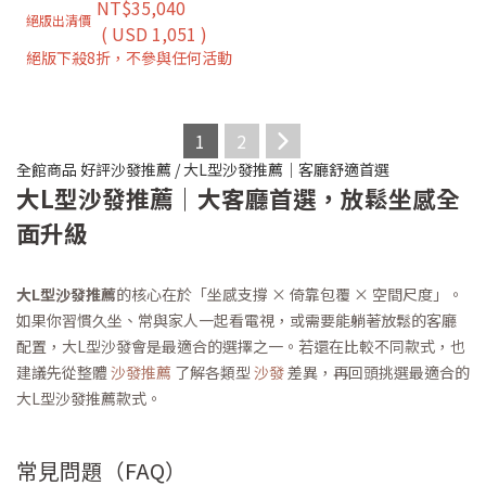
NT$35,040
絕版出清價
( USD 1,051 )
絕版下殺8折，不參與任何活動
1
2
全館商品
好評沙發推薦
/
大L型沙發推薦｜客廳舒適首選
大L型沙發推薦｜大客廳首選，放鬆坐感全
面升級
大L型沙發推薦
的核心在於「坐感支撐 × 倚靠包覆 × 空間尺度」。
如果你習慣久坐、常與家人一起看電視，或需要能躺著放鬆的客廳
配置，大L型沙發會是最適合的選擇之一。若還在比較不同款式，也
建議先從整體
沙發推薦
了解各類型
沙發
差異，再回頭挑選最適合的
大L型沙發推薦款式。
常見問題（FAQ）