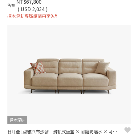
NT$67,800
售價
( USD 2,034 )
擇木深耕專區結帳再享9折
擇木深耕
日耳曼L型貓抓布沙發｜滑軌式坐墊 × 耐磨防潑水 × 可調頭靠枕 – 擇木深耕