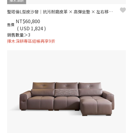
擇木深耕
聖塔倫L型皮沙發｜抗污耐磨皮革 × 高彈坐墊 × 左右移動腳椅 – 擇木深耕
NT$60,800
售價
( USD 1,824 )
銷售數量＞3
擇木深耕專區結帳再享9折