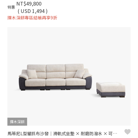
NT$49,800
特惠
( USD 1,494 )
擇木深耕專區結帳再享9折
擇木深耕
馬蒂尼L型貓抓布沙發｜滑軌式坐墊 × 耐磨防潑水 × 可拆洗布套 – 擇木深耕