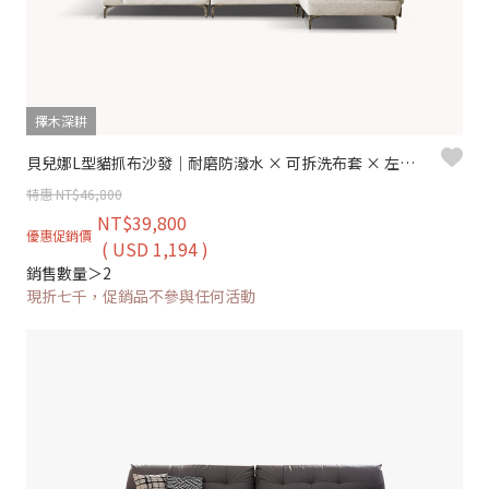
擇木深耕
貝兒娜L型貓抓布沙發｜耐磨防潑水 × 可拆洗布套 × 左右移動腳椅 – 擇木深耕
特惠 NT$46,800
NT$39,800
優惠促銷價
( USD 1,194 )
銷售數量＞2
現折七千，促銷品不參與任何活動