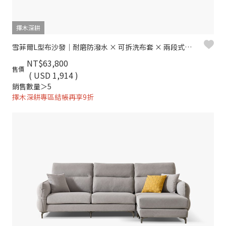
擇木深耕
雪菲爾L型布沙發｜耐磨防潑水 × 可拆洗布套 × 兩段式背靠 – 擇木深耕
NT$63,800
售價
( USD 1,914 )
銷售數量＞5
擇木深耕專區結帳再享9折