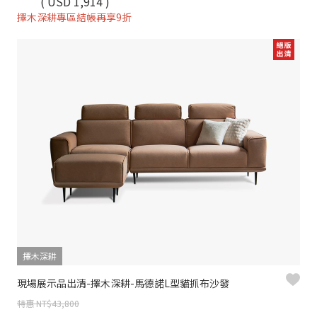
( USD 1,914 )
擇木深耕專區結帳再享9折
擇木深耕
現場展示品出清-擇木深耕-馬德諾L型貓抓布沙發
特惠 NT$43,800