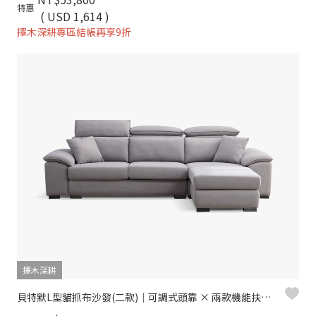
特惠
( USD 1,614 )
擇木深耕專區結帳再享9折
擇木深耕
貝特默L型貓抓布沙發(二款)｜可調式頭靠 × 兩款機能扶手 × 耐磨防潑水–擇木深耕