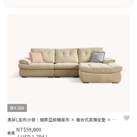
擇木深耕
奧菲L型布沙發｜細柔亞麻機能布 × 複合式高彈坐墊 × 十年骨架保固 – 擇木深耕系列
NT$59,800
售價
( USD 1,794 )