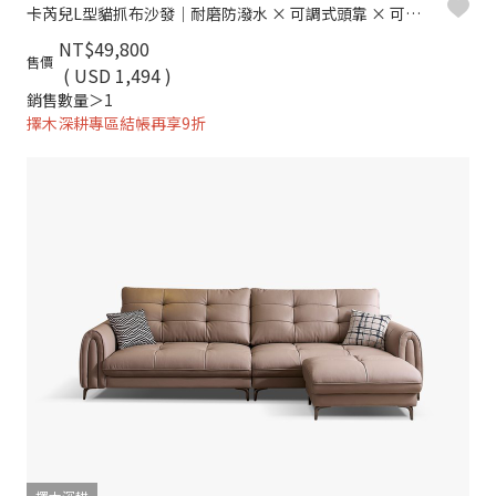
卡芮兒L型貓抓布沙發｜耐磨防潑水 × 可調式頭靠 × 可拆洗布套 – 擇木深耕
NT$49,800
售價
( USD 1,494 )
銷售數量＞1
擇木深耕專區結帳再享9折