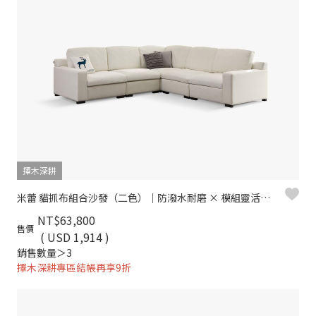
擇木深耕
米蕾 貓抓布組合沙發（二色）｜防潑水耐磨 × 模組靈活拼接– 擇木深耕
NT$63,800
售價
( USD 1,914 )
銷售數量＞3
擇木深耕專區結帳再享9折