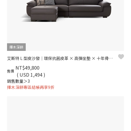
擇木深耕
艾斯特 L 型皮沙發｜環保抗菌皮革 × 高彈坐墊 × 十年骨架保固 – 擇木深耕系列
NT$49,800
售價
( USD 1,494 )
銷售數量＞3
擇木深耕專區結帳再享9折