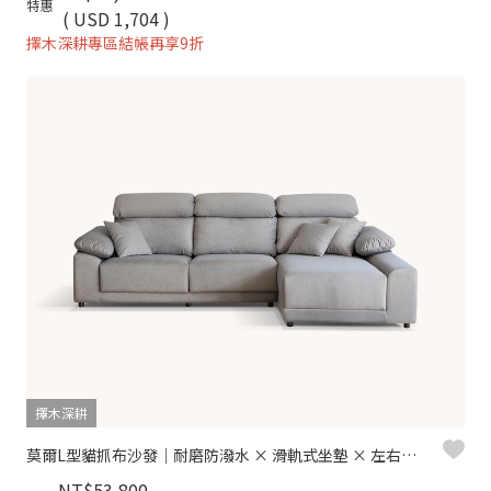
特惠
( USD 1,704 )
擇木深耕專區結帳再享9折
擇木深耕
莫爾L型貓抓布沙發｜耐磨防潑水 × 滑軌式坐墊 × 左右型可選–擇木深耕
NT$53,800