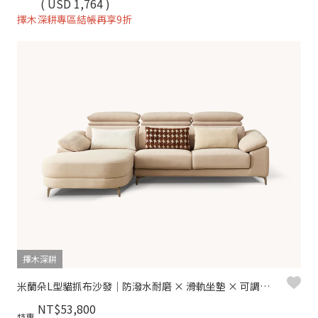
( USD 1,764 )
擇木深耕專區結帳再享9折
擇木深耕
米蘭朵L型貓抓布沙發｜防潑水耐磨 × 滑軌坐墊 × 可調頭枕 –擇木深耕
NT$53,800
特惠