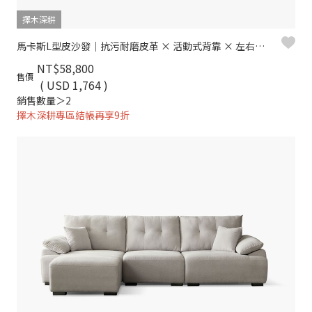
擇木深耕
馬卡斯L型皮沙發｜抗污耐磨皮革 × 活動式背靠 × 左右移動腳椅 – 擇木深耕
NT$58,800
售價
( USD 1,764 )
銷售數量＞2
擇木深耕專區結帳再享9折