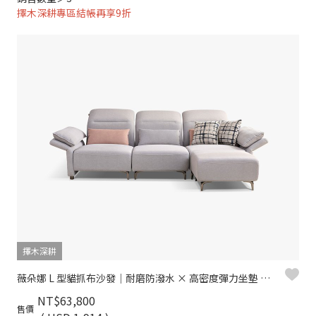
擇木深耕專區結帳再享9折
擇木深耕
薇朵娜 L 型貓抓布沙發｜耐磨防潑水 × 高密度彈力坐墊 × 十年骨架保固 – 擇木深耕系列
NT$63,800
售價