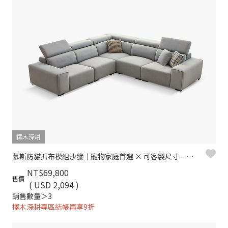
擇木深耕
慕斯防貓抓布模組沙發｜寵物家庭首選 × 可客製尺寸 – 擇木深耕
NT$69,800
售價
( USD 2,094 )
銷售數量＞3
擇木深耕專區結帳再享9折