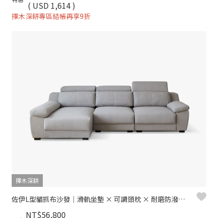
( USD 1,614 )
擇木深耕專區結帳再享9折
擇木深耕
佐伊L型貓抓布沙發｜滑軌坐墊 × 可調頭枕 × 耐磨防潑水 × 左右型–擇木深耕
NT$56,800