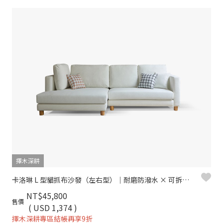
擇木深耕
卡洛琳 L 型貓抓布沙發（左右型）｜耐磨防潑水 × 可拆洗布套 × 親子寵物首選 – 擇木深耕
NT$45,800
售價
( USD 1,374 )
擇木深耕專區結帳再享9折