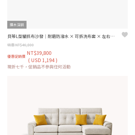
擇木深耕
貝蒂L型貓抓布沙發｜耐磨防潑水 × 可拆洗布套 × 左右移動腳椅 – 擇木深耕
特惠 NT$46,800
NT$39,800
優惠促銷價
( USD 1,194 )
現折七千，促銷品不參與任何活動