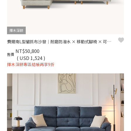
擇木深耕
費爾南L型貓抓布沙發｜耐磨防潑水 × 移動式腳椅 × 可拆洗布套 – 擇木深耕
NT$50,800
售價
( USD 1,524 )
擇木深耕專區結帳再享9折