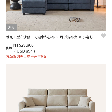
方 願
維克 L 型布沙發｜防潑水科技布 × 可拆洗布套 × 小宅舒適推薦 – 方願系列
NT$29,800
售價
( USD 894 )
方願系列專區結帳再享9折