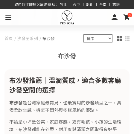
歡迎前往體驗×展示據點： 竹北 ∣ 台中 ∣ 彰化 ∣ 台南 ∣ 高雄
0
首頁
沙發全系列
布沙發
布沙發
布沙發推薦｜溫潤質感，適合多數客廳
沙發空間的選擇
布沙發
是台灣家庭最常見、也最實用的
沙發
類型之一，具
備柔軟坐感、透氣不悶熱與多樣風格的優點。
不論是小坪數公寓、家庭客廳，或有毛孩、小孩的生活環
境，布沙發都能在外型、耐用度與清潔之間取得良好平