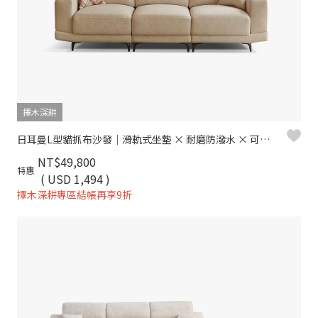
擇木深耕
日耳曼L型貓抓布沙發｜滑軌式坐墊 × 耐磨防潑水 × 可調頭靠枕 – 擇木深耕
NT$49,800
特惠
( USD 1,494 )
擇木深耕專區結帳再享9折