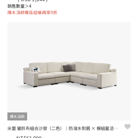
銷售數量＞4
擇木深耕專區結帳再享9折
擇木深耕
米蕾 貓抓布組合沙發（二色）｜防潑水耐磨 × 模組靈活拼接– 擇木深耕