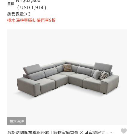
NT$63,800
售價
( USD 1,914 )
銷售數量＞3
擇木深耕專區結帳再享9折
擇木深耕
慕斯防貓抓布模組沙發｜寵物家庭首選 × 可客製尺寸 – 擇木深耕