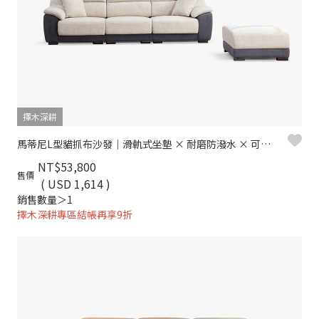
擇木深耕
馬蒂尼L型貓抓布沙發｜滑軌式坐墊 × 耐磨防潑水 × 可拆洗布套 – 擇木深耕
NT$53,800
售價
( USD 1,614 )
銷售數量＞1
擇木深耕專區結帳再享9折