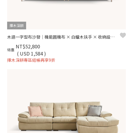
擇木深耕
木語一字型布沙發｜機能圓機布 × 白蠟木扶手 × 收納設計 – 擇木深耕
NT$52,800
特惠
( USD 1,584 )
擇木深耕專區結帳再享9折