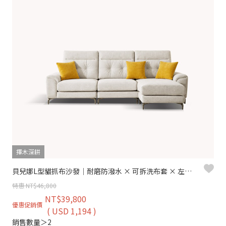
擇木深耕
貝兒娜L型貓抓布沙發｜耐磨防潑水 × 可拆洗布套 × 左右移動腳椅 – 擇木深耕
特惠 NT$46,800
NT$39,800
優惠促銷價
( USD 1,194 )
銷售數量＞2