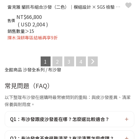
雷克雅 貓抓布組合沙發（二色）｜模組設計 × SGS 檢驗 × 耐磨防潑水 – 擇木深耕
NT$66,800
售價
( USD 2,004 )
銷售數量＞15
擇木深耕專區結帳再享9折
1
2
3
4
全館商品
沙發全系列
/
布沙發
常見問題（FAQ）
以下整理布沙發在選購時最常被問到的重點：與皮沙發差異、清潔
保養與耐用度。
Q1：布沙發跟皮沙發差在哪？怎麼選比較適合？
Q2：布沙發會不會很難清潔？有污漬要怎麼處理？