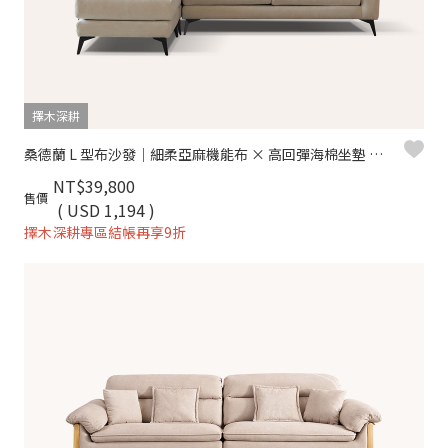
擇木深耕
桑德蘭 L 型布沙發｜細柔亞麻機能布 × 高回彈海棉坐墊 × 十年骨架保固 – 擇木深耕系列
NT$39,800
售價
( USD 1,194 )
擇木深耕專區結帳再享9折