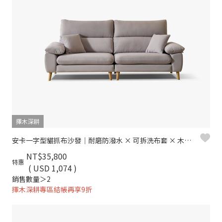
擇木深耕
安卡一字型貓抓布沙發｜耐磨防潑水 × 可拆洗布套 × 木質高腳設計 – 擇木深耕
NT$35,800
特惠
( USD 1,074 )
銷售數量＞2
擇木深耕專區結帳再享9折