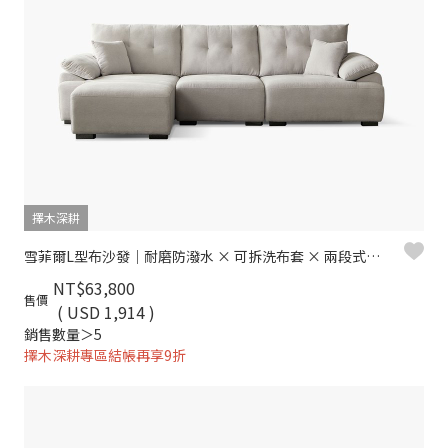
擇木深耕
雪菲爾L型布沙發｜耐磨防潑水 × 可拆洗布套 × 兩段式背靠 – 擇木深耕
NT$63,800
售價
( USD 1,914 )
銷售數量＞5
擇木深耕專區結帳再享9折