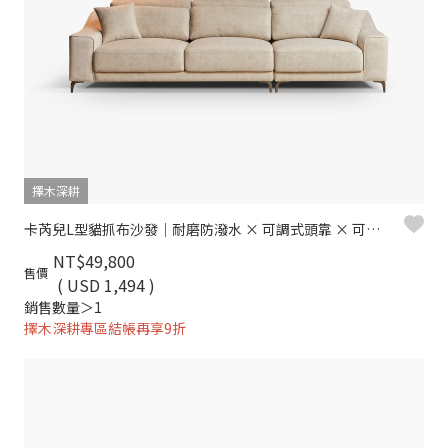
擇木深耕
卡芮兒L型貓抓布沙發｜耐磨防潑水 × 可調式頭靠 × 可拆洗布套 – 擇木深耕
NT$49,800
售價
( USD 1,494 )
銷售數量＞1
擇木深耕專區結帳再享9折