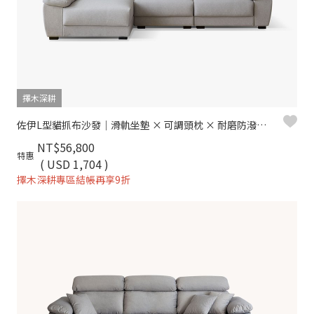
擇木深耕
佐伊L型貓抓布沙發｜滑軌坐墊 × 可調頭枕 × 耐磨防潑水 × 左右型–擇木深耕
NT$56,800
特惠
( USD 1,704 )
擇木深耕專區結帳再享9折