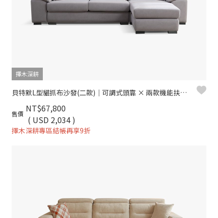
擇木深耕
貝特默L型貓抓布沙發(二款)｜可調式頭靠 × 兩款機能扶手 × 耐磨防潑水–擇木深耕
NT$67,800
售價
( USD 2,034 )
擇木深耕專區結帳再享9折