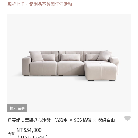
現折七千，促銷品不參與任何活動
擇木深耕
達芙妮 L 型貓抓布沙發｜防潑水 × SGS 檢驗 × 模組自由組合
NT$54,800
售價
( USD 1,644 )