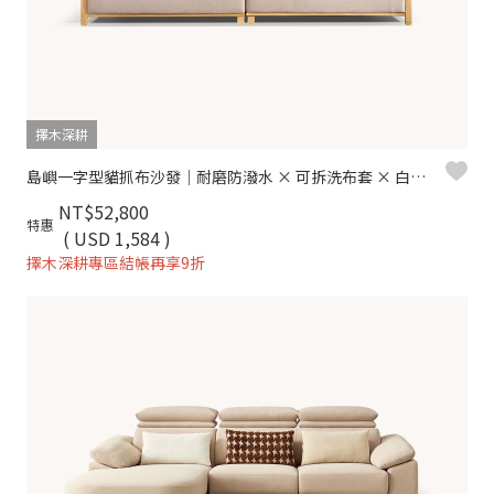
擇木深耕
島嶼一字型貓抓布沙發｜耐磨防潑水 × 可拆洗布套 × 白蠟木扶手 – 擇木深耕
NT$52,800
特惠
( USD 1,584 )
擇木深耕專區結帳再享9折