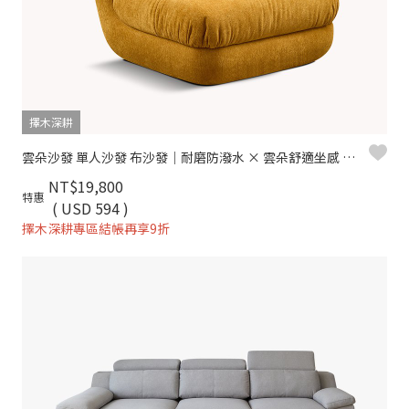
擇木深耕
雲朵沙發 單人沙發 布沙發｜耐磨防潑水 × 雲朵舒適坐感 × 二色可選–擇木深耕
NT$19,800
特惠
( USD 594 )
擇木深耕專區結帳再享9折