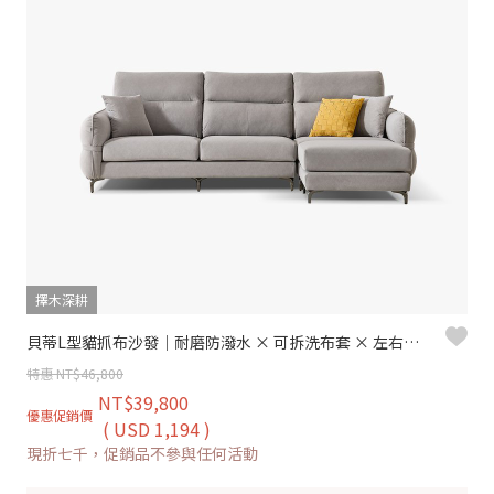
擇木深耕
貝蒂L型貓抓布沙發｜耐磨防潑水 × 可拆洗布套 × 左右移動腳椅 – 擇木深耕
特惠 NT$46,800
NT$39,800
優惠促銷價
( USD 1,194 )
現折七千，促銷品不參與任何活動