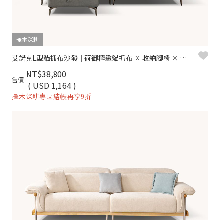
擇木深耕
艾諾克L型貓抓布沙發｜荷御極緻貓抓布 × 收納腳椅 × 可拆洗布套 – 擇木深耕
NT$38,800
售價
( USD 1,164 )
擇木深耕專區結帳再享9折