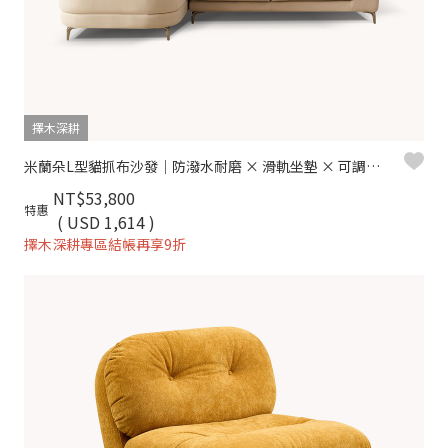
擇木深耕
米蘭朵L型貓抓布沙發｜防潑水耐磨 × 滑軌坐墊 × 可調頭枕 –擇木深耕
NT$53,800
特惠
( USD 1,614 )
擇木深耕專區結帳再享9折