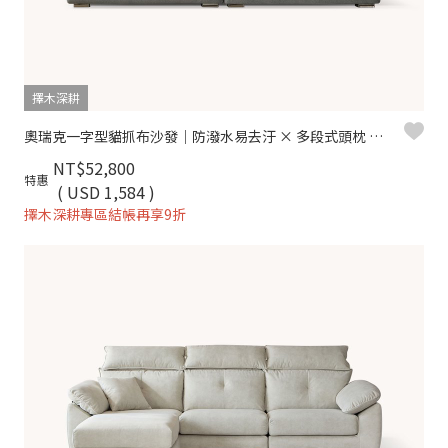
擇木深耕
奧瑞克一字型貓抓布沙發｜防潑水易去汙 × 多段式頭枕 × 可拆洗布套 – 擇木深耕
NT$52,800
特惠
( USD 1,584 )
擇木深耕專區結帳再享9折