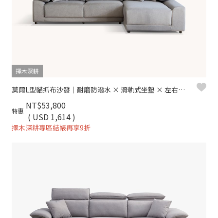
擇木深耕
莫爾L型貓抓布沙發｜耐磨防潑水 × 滑軌式坐墊 × 左右型可選–擇木深耕
NT$53,800
特惠
( USD 1,614 )
擇木深耕專區結帳再享9折