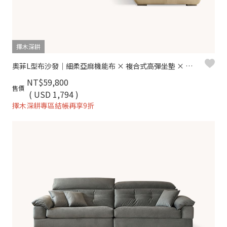
擇木深耕
奧菲L型布沙發｜細柔亞麻機能布 × 複合式高彈坐墊 × 十年骨架保固 – 擇木深耕系列
NT$59,800
售價
( USD 1,794 )
擇木深耕專區結帳再享9折