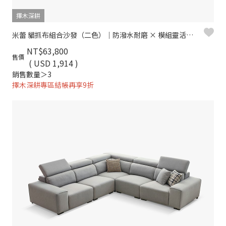
擇木深耕
米蕾 貓抓布組合沙發（二色）｜防潑水耐磨 × 模組靈活拼接– 擇木深耕
NT$63,800
售價
( USD 1,914 )
銷售數量＞3
擇木深耕專區結帳再享9折