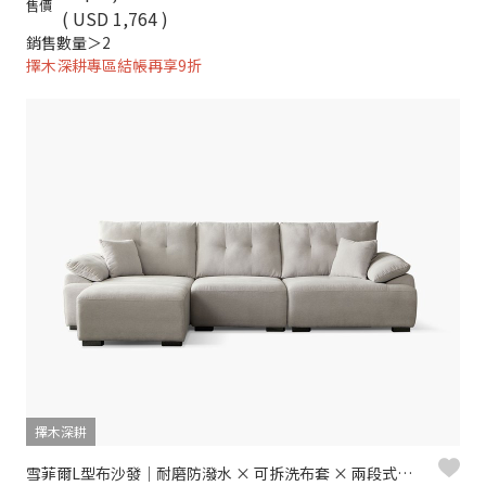
售價
( USD 1,764 )
銷售數量＞2
擇木深耕專區結帳再享9折
擇木深耕
雪菲爾L型布沙發｜耐磨防潑水 × 可拆洗布套 × 兩段式背靠 – 擇木深耕