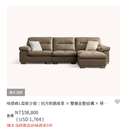
擇木深耕
哈德森L型皮沙發｜抗污耐磨皮革 × 雙層坐墊結構 × 移動腳椅 – 擇木深耕
NT$58,800
售價
( USD 1,764 )
擇木深耕專區結帳再享9折