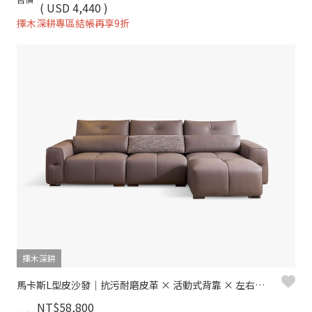
( USD 4,440 )
擇木深耕專區結帳再享9折
擇木深耕
馬卡斯L型皮沙發｜抗污耐磨皮革 × 活動式背靠 × 左右移動腳椅 – 擇木深耕
NT$58,800