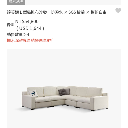
擇木深耕
達芙妮 L 型貓抓布沙發｜防潑水 × SGS 檢驗 × 模組自由組合
NT$54,800
售價
( USD 1,644 )
銷售數量＞4
擇木深耕專區結帳再享9折