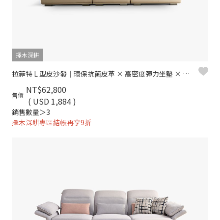
擇木深耕
拉菲特 L 型皮沙發｜環保抗菌皮革 × 高密度彈力坐墊 × 十年骨架保固 – 擇木深耕系列
NT$62,800
售價
( USD 1,884 )
銷售數量＞3
擇木深耕專區結帳再享9折