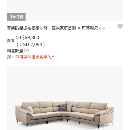
擇木深耕
慕斯防貓抓布模組沙發｜寵物家庭首選 × 可客製尺寸 – 擇木深耕
NT$69,800
售價
( USD 2,094 )
銷售數量＞3
擇木深耕專區結帳再享9折