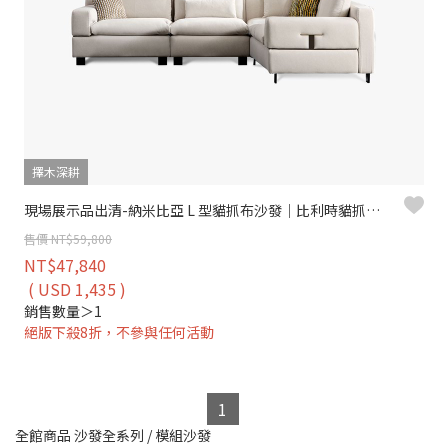
擇木深耕
現場展示品出清-納米比亞 L 型貓抓布沙發｜比利時貓抓布 × 防潑水耐刮 × 左右型配置 – 擇木深耕
售價 NT$59,800
NT$47,840
( USD 1,435 )
銷售數量＞1
絕版下殺8折，不參與任何活動
1
全館商品
沙發全系列
/
模組沙發