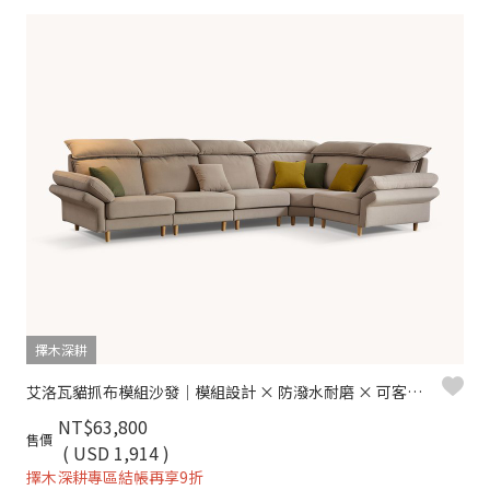
擇木深耕
艾洛瓦貓抓布模組沙發｜模組設計 × 防潑水耐磨 × 可客製尺寸 – 擇木深耕
NT$63,800
售價
( USD 1,914 )
擇木深耕專區結帳再享9折