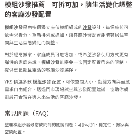
模組沙發推薦｜可拆可加，隨生活變化調整
的客廳沙發配置
模組沙發
是由多個獨立座位模組組成的
沙發
設計，每個座位可
依需求拆分、重新排列或追加，讓客廳沙發配置能隨著居住空
間與生活型態變化而調整。
對於經常搬家、家庭成員可能增加，或希望沙發使用方式更有
彈性的家庭來說，
模組沙發
能避免一次固定配置帶來的限制，
提供更長期且靈活的客廳沙發選擇。
YKS 精選多款
模組沙發
配置，可依空間大小、動線方向與坐感
需求自由組合，透過門市現場試坐與沙發配置建議，協助你規
劃最符合現在與未來生活的客廳沙發。
常見問題（FAQ）
整理模組沙發最常被問到的關鍵問題：可拆可加、穩定性、搬家與
空間配置。