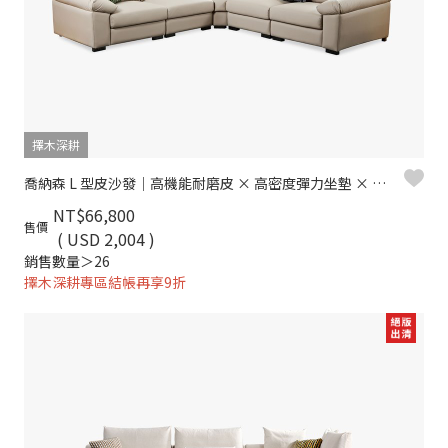
擇木深耕
喬納森 L 型皮沙發｜高機能耐磨皮 × 高密度彈力坐墊 × 十年骨架保固 – 擇木深耕系列
NT$66,800
售價
( USD 2,004 )
銷售數量＞26
擇木深耕專區結帳再享9折