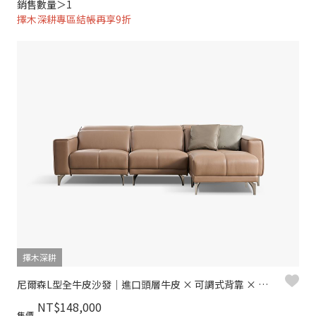
銷售數量＞1
擇木深耕專區結帳再享9折
擇木深耕
尼爾森L型全牛皮沙發｜進口頭層牛皮 × 可調式背靠 × 十年骨架保固 – 擇木深耕系列
NT$148,000
售價