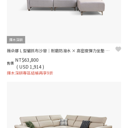
擇木深耕
薇朵娜 L 型貓抓布沙發｜耐磨防潑水 × 高密度彈力坐墊 × 十年骨架保固 – 擇木深耕系列
NT$63,800
售價
( USD 1,914 )
擇木深耕專區結帳再享9折