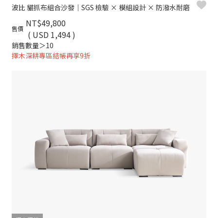
波比 貓抓布組合沙發｜SGS 檢驗 × 模組設計 × 防潑水耐磨
NT$49,800
售價
( USD 1,494 )
銷售數量＞10
擇木深耕專區結帳再享9折