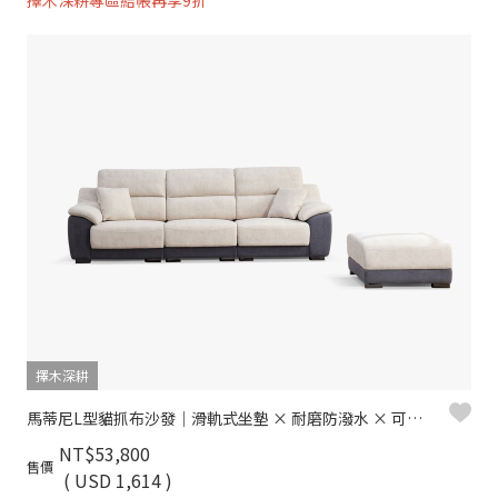
擇木深耕專區結帳再享9折
擇木深耕
馬蒂尼L型貓抓布沙發｜滑軌式坐墊 × 耐磨防潑水 × 可拆洗布套 – 擇木深耕
NT$53,800
售價
( USD 1,614 )