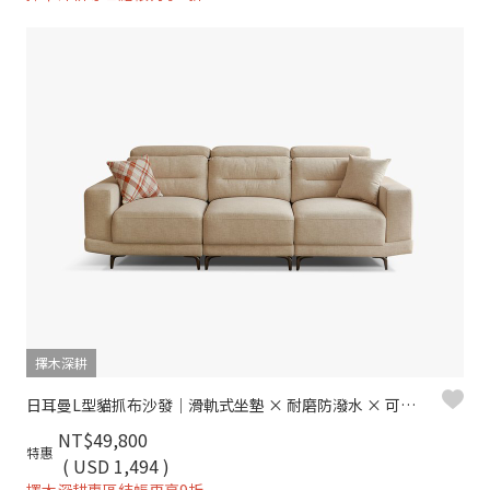
擇木深耕
日耳曼L型貓抓布沙發｜滑軌式坐墊 × 耐磨防潑水 × 可調頭靠枕 – 擇木深耕
NT$49,800
特惠
( USD 1,494 )